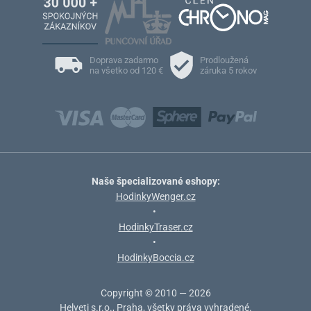
Doprava zadarmo
Prodloužená
na všetko od 120 €
záruka 5 rokov
Naše špecializované eshopy:
HodinkyWenger.cz
•
HodinkyTraser.cz
•
HodinkyBoccia.cz
Copyright © 2010 — 2026
Helveti s.r.o., Praha, všetky práva vyhradené.