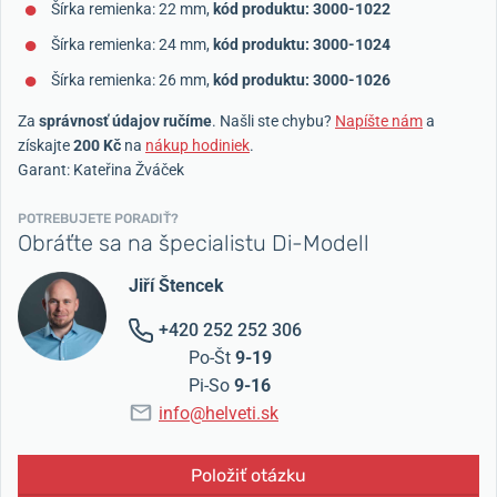
Šírka remienka: 22 mm,
kód produktu: 3000-1022
Šírka remienka: 24 mm,
kód produktu: 3000-1024
Šírka remienka: 26 mm,
kód produktu: 3000-1026
Za
správnosť údajov ručíme
. Našli ste chybu?
Napíšte nám
a
získajte
200 Kč
na
nákup hodiniek
.
Garant: Kateřina Žváček
POTREBUJETE PORADIŤ?
Obráťte sa na špecialistu Di-Modell
Jiří Štencek
+420 252 252 306
Po-Št
9-19
Pi-So
9-16
info@helveti.sk
Položiť otázku