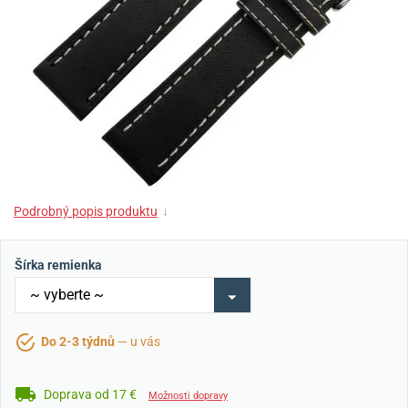
Podrobný popis produktu
↓
Šírka remienka
Do 2-3 týdnů
— u vás
Doprava od 17 €
Možnosti dopravy