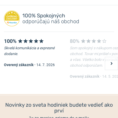
NA PREDAJNI
NA PREDAJNI
Pridať dotaz
100% Spokojných
odporúčajú náš obchod
100%
80%
Skvelá komunikácia a expresné
Som spokojný s nákupom cez
dodanie.
obchod. Tovar mi prišiel v po
a včas. Všetko bolo v poriadk
Overený zákazník
•
14. 7. 2026
obchod odporúčam.
Remienok Hirsch Liberty -
Oceľový ťah Wenger
čierny
07.1022.020
Overený zákazník
•
14. 5. 20
Skladom
Skladom
54 €
67,50 €
Novinky zo sveta hodiniek budete vedieť ako
prví