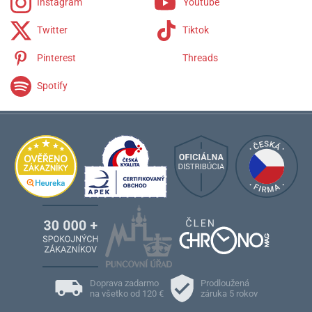
Instagram
Youtube
Twitter
Tiktok
Pinterest
Threads
Spotify
Doprava zadarmo
Prodloužená
na všetko od 120 €
záruka 5 rokov