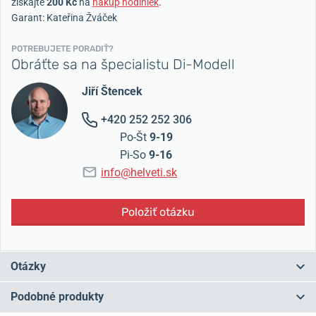
získajte
200 Kč
na
nákup hodiniek
.
Garant: Kateřina Žváček
POTREBUJETE PORADIŤ?
Obráťte sa na špecialistu Di-Modell
Jiří Štencek
+420 252 252 306
Po-Št
9-19
Pi-So
9-16
info@helveti.sk
Položiť otázku
Otázky
Podobné produkty
Máte otázku? Zanechajte nám komentár