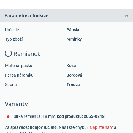
Parametre a funkcie
Určenie
Pánske
Typ zboží
reminky
Remienok
Materiál pásku
Koža
Farba náramku
Bordová
Spona
Tŕňová
Varianty
Šírka remienka: 18 mm,
kód produktu: 3055-0818
Za
správnosť údajov ručíme
. Našli ste chybu?
Napíšte nám
a