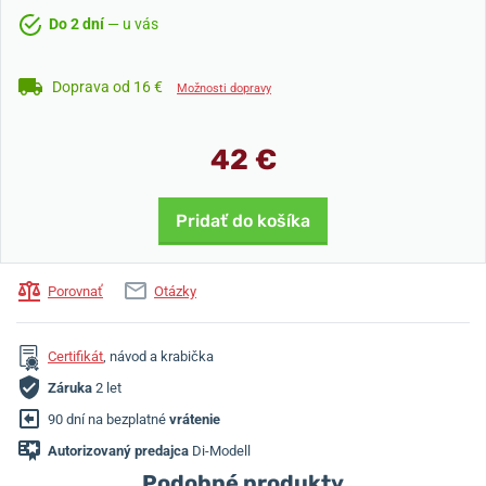
Do 2 dní
— u vás
Doprava od 16 €
Možnosti dopravy
42 €
Pridať do košíka
Porovnať
Otázky
Certifikát
, návod a krabička
Záruka
2 let
90 dní na bezplatné
vrátenie
Autorizovaný predajca
Di-Modell
Podobné produkty