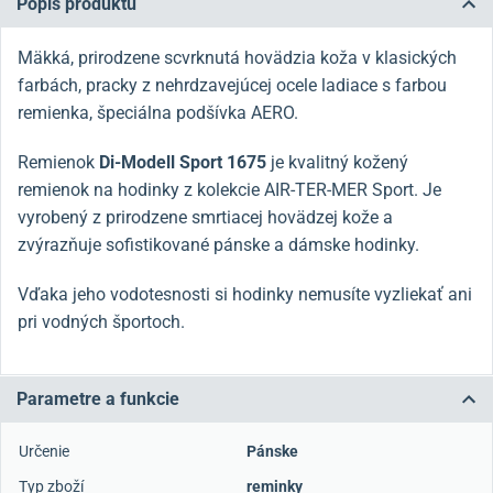
Popis produktu
Mäkká, prirodzene scvrknutá hovädzia koža v klasických
farbách, pracky z nehrdzavejúcej ocele ladiace s farbou
remienka, špeciálna podšívka AERO.
Remienok
Di-Modell Sport 1675
je kvalitný kožený
remienok na hodinky z kolekcie AIR-TER-MER Sport. Je
vyrobený z prirodzene smrtiacej hovädzej kože a
zvýrazňuje sofistikované pánske a dámske hodinky.
Vďaka jeho vodotesnosti si hodinky nemusíte vyzliekať ani
pri vodných športoch.
Parametre a funkcie
Určenie
Pánske
Typ zboží
reminky