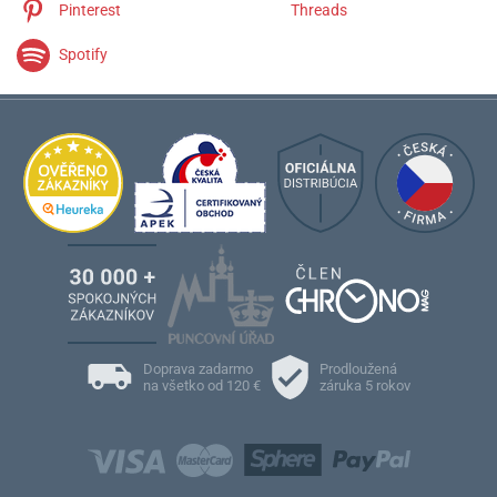
Pinterest
Threads
Spotify
Doprava zadarmo
Prodloužená
na všetko od 120 €
záruka 5 rokov