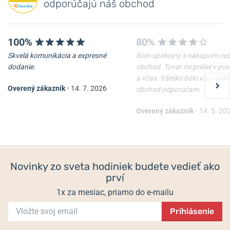
odporúčajú náš obchod
100%
80%
Skvelá komunikácia a expresné
Som spokojný s nákupom cez
dodanie.
obchod. Tovar mi prišiel v po
a včas. Všetko bolo v poriadk
Overený zákazník
•
14. 7. 2026
obchod odporúčam.
Remienok Hirsch Liberty -
Oceľový ťah Wenger
čierny
07.1022.020
Overený zákazník
•
14. 5. 20
Skladom
Skladom
54 €
67,50 €
Novinky zo sveta hodiniek budete vedieť ako
prví
1x za mesiac, priamo do e-mailu
Prihlásenie