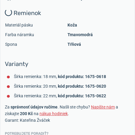
Remienok
Materiál pásku
Koža
Farba náramku
Tmavomodrá
Spona
Tŕňová
Varianty
Šírka remienka: 18 mm,
kód produktu: 1675-0618
Šírka remienka: 20 mm,
kód produktu: 1675-0620
Šírka remienka: 22 mm,
kód produktu: 1675-0622
Za
správnosť údajov ručíme
. Našli ste chybu?
Napíšte nám
a
získajte
200 Kč
na
nákup hodiniek
.
Garant: Kateřina Žváček
POTREBUJETE PORADIŤ?