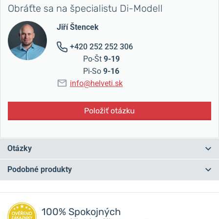
Obráťte sa na špecialistu Di-Modell
Jiří Štencek
+420 252 252 306
Po-Št
9-19
Pi-So
9-16
info@helveti.sk
Položiť otázku
Otázky
Podobné produkty
Máte otázku? Zanechajte nám komentár
NA PREDAJNI
NA PREDAJNI
Pridať dotaz
100% Spokojných