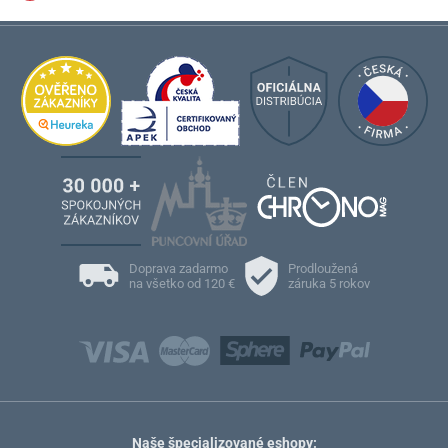
Doprava zadarmo
Prodloužená
na všetko od 120 €
záruka 5 rokov
Naše špecializované eshopy: