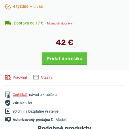
4 týždne
— u vás
Doprava od 17 €
Možnosti dopravy
42 €
Pridať do košíka
Porovnať
Otázky
Certifikát
, návod a krabička
Záruka
2 let
90 dní na bezplatné
vrátenie
Autorizovaný predajca
Di-Modell
Podobné produkty