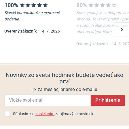
100%
80%
Skvelá komunikácia a expresné
Som spokojný s nákupom cez
dodanie.
obchod. Tovar mi prišiel v po
a včas. Všetko bolo v poriadk
Overený zákazník
•
14. 7. 2026
obchod odporúčam.
Remienok Hirsch Liberty -
Oceľový ťah Wenger
čierny
07.1022.020
Overený zákazník
•
14. 5. 20
Skladom
Skladom
54 €
67,50 €
Novinky zo sveta hodiniek budete vedieť ako
prví
1x za mesiac, priamo do e-mailu
Prihlásenie
Súhlasím so
zasielaním
zaujímavých noviniek.