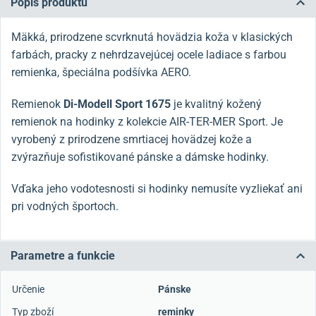
Popis produktu
Mäkká, prirodzene scvrknutá hovädzia koža v klasických
farbách, pracky z nehrdzavejúcej ocele ladiace s farbou
remienka, špeciálna podšívka AERO.
Remienok
Di-Modell Sport 1675
je kvalitný kožený
remienok na hodinky z kolekcie AIR-TER-MER Sport. Je
vyrobený z prirodzene smrtiacej hovädzej kože a
zvýrazňuje sofistikované pánske a dámske hodinky.
Vďaka jeho vodotesnosti si hodinky nemusíte vyzliekať ani
pri vodných športoch.
Parametre a funkcie
Určenie
Pánske
Typ zboží
reminky