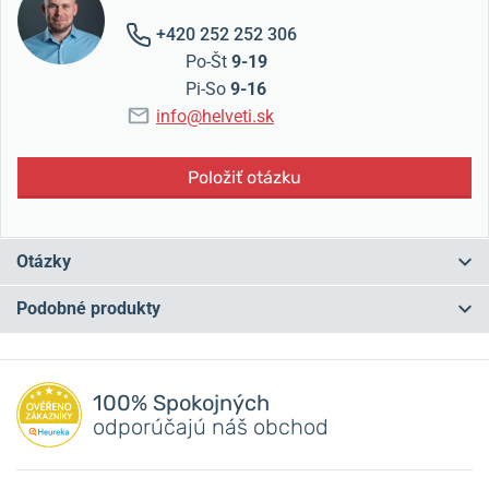
+420 252 252 306
Po-Št
9-19
Pi-So
9-16
info@helveti.sk
Položiť otázku
Otázky
Podobné produkty
Máte otázku? Zanechajte nám komentár
NA PREDAJNI
NA PREDAJNI
Pridať dotaz
100% Spokojných
odporúčajú náš obchod