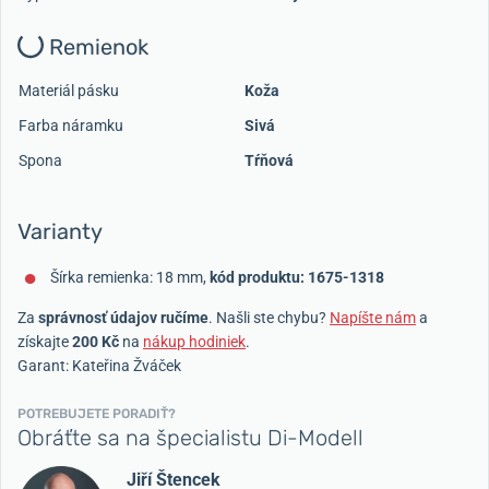
Remienok
Materiál pásku
Koža
Farba náramku
Sivá
Spona
Tŕňová
Varianty
Šírka remienka: 18 mm,
kód produktu: 1675-1318
Za
správnosť údajov ručíme
. Našli ste chybu?
Napíšte nám
a
získajte
200 Kč
na
nákup hodiniek
.
Garant: Kateřina Žváček
POTREBUJETE PORADIŤ?
Obráťte sa na špecialistu Di-Modell
Jiří Štencek