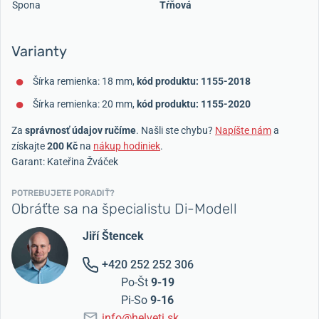
Spona
Tŕňová
Varianty
Šírka remienka: 18 mm,
kód produktu: 1155-2018
Šírka remienka: 20 mm,
kód produktu: 1155-2020
Za
správnosť údajov ručíme
. Našli ste chybu?
Napíšte nám
a
získajte
200 Kč
na
nákup hodiniek
.
Garant: Kateřina Žváček
POTREBUJETE PORADIŤ?
Obráťte sa na špecialistu Di-Modell
Jiří Štencek
+420 252 252 306
Po-Št
9-19
Pi-So
9-16
info@helveti.sk