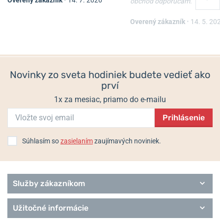
obchod odporúčam.
Remienok Hirsch Liberty -
Oceľový ťah Wenger
čierny
07.1022.020
Overený zákazník
•
14. 5. 20
Skladom
Skladom
54 €
67,50 €
Novinky zo sveta hodiniek budete vedieť ako
prví
1x za mesiac, priamo do e-mailu
Prihlásenie
Súhlasím so
zasielaním
zaujímavých noviniek.
Služby zákazníkom
Užitočné informácie