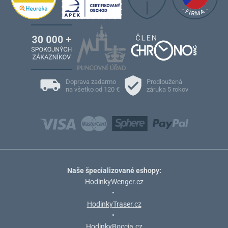
Doprava zadarmo
Prodloužená
na všetko od 120 €
záruka 5 rokov
Naše špecializované eshopy:
HodinkyWenger.cz
•
HodinkyTraser.cz
•
HodinkyBoccia.cz