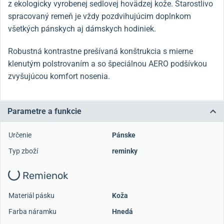
z ekologicky vyrobenej sedlovej hovädzej kože.
Starostlivo
spracovaný remeň je vždy pozdvihujúcim doplnkom
všetkých pánskych aj dámskych hodiniek.
Robustná kontrastne prešívaná konštrukcia s mierne
klenutým polstrovaním a so špeciálnou AERO podšívkou
zvyšujúcou komfort nosenia.
Parametre a funkcie
Určenie
Pánske
Typ zboží
reminky
Remienok
Materiál pásku
Koža
Farba náramku
Hnedá