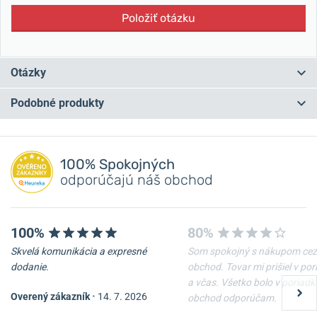
Položiť otázku
Otázky
Podobné produkty
Máte otázku? Zanechajte nám komentár
NA PREDAJNI
NA PREDAJNI
Pridať dotaz
100% Spokojných
odporúčajú náš obchod
100%
80%
Skvelá komunikácia a expresné
Som spokojný s nákupom cez
dodanie.
obchod. Tovar mi prišiel v po
a včas. Všetko bolo v poriadk
Overený zákazník
•
14. 7. 2026
obchod odporúčam.
Remienok Hirsch Liberty -
Oceľový ťah Wenger
čierny
07.1022.020