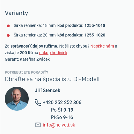
Varianty
Šírka remienka: 18 mm,
kód produktu: 1255-1018
Šírka remienka: 20 mm,
kód produktu: 1255-1020
Za
správnosť údajov ručíme
. Našli ste chybu?
Napíšte nám
a
získajte
200 Kč
na
nákup hodiniek
.
Garant: Kateřina Žváček
POTREBUJETE PORADIŤ?
Obráťte sa na špecialistu Di-Modell
Jiří Štencek
+420 252 252 306
Po-Št
9-19
Pi-So
9-16
info@helveti.sk