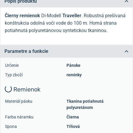
Popis produktu
Čierny
remienok
Di-Modell
Traveller
. Robustná prešívaná
konštrukcia odolná voči vode do 100 m. Horná strana
potiahnutá polyuretánovou syntetickou tkaninou.
Parametre a funkcie
Určenie
Pánske
Typ zboží
reminky
Remienok
Materiál pásku
Tkanina potiahnutá
polyuretánom
Farba náramku
Čierna
Spona
Tŕňová