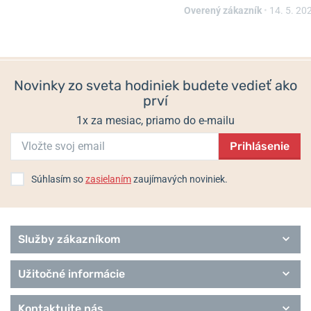
Overený zákazník
•
14. 5. 20
Skladom
Skladom
54 €
67,50 €
Novinky zo sveta hodiniek budete vedieť ako
prví
1x za mesiac, priamo do e-mailu
Prihlásenie
Súhlasím so
zasielaním
zaujímavých noviniek.
Služby zákazníkom
Užitočné informácie
Kontaktujte nás