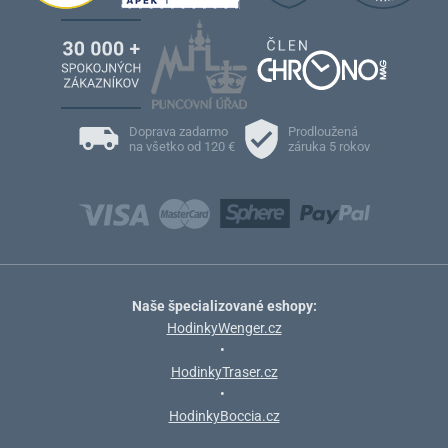
Doprava zadarmo
Prodloužená
na všetko od 120 €
záruka 5 rokov
Naše špecializované eshopy:
HodinkyWenger.cz
•
HodinkyTraser.cz
•
HodinkyBoccia.cz