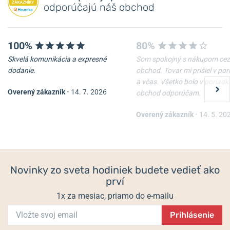
odporúčajú náš obchod
100%
80%
Skvelá komunikácia a expresné
Som spokojný s nákupom cez
dodanie.
obchod. Tovar mi prišiel v po
a včas. Všetko bolo v poriadk
Overený zákazník
•
14. 7. 2026
obchod odporúčam.
Remienok Hirsch Liberty -
Oceľový ťah Wenger
čierny
07.1022.020
Overený zákazník
•
14. 5. 20
Skladom
Skladom
54 €
67,50 €
Novinky zo sveta hodiniek budete vedieť ako
prví
1x za mesiac, priamo do e-mailu
Prihlásenie