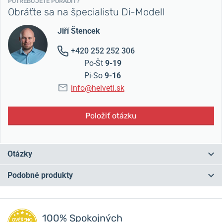
POTREBUJETE PORADIŤ?
Obráťte sa na špecialistu Di-Modell
Jiří Štencek
+420 252 252 306
Po-Št
9-19
Pi-So
9-16
info@helveti.sk
Položiť otázku
Otázky
Podobné produkty
Máte otázku? Zanechajte nám komentár
NA PREDAJNI
NA PREDAJNI
Pridať dotaz
100% Spokojných