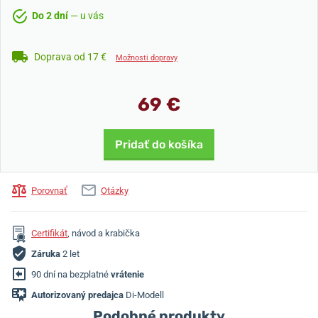
Do 2 dní
— u vás
Doprava od 17 €
Možnosti dopravy
69 €
Pridať do košíka
Porovnať
Otázky
Certifikát
, návod a krabička
Záruka
2 let
90 dní na bezplatné
vrátenie
Autorizovaný predajca
Di-Modell
Podobné produkty