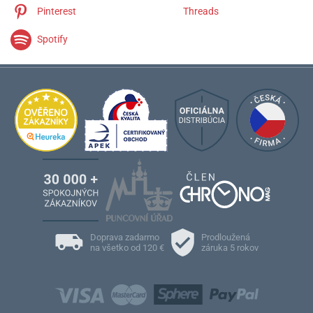
Pinterest
Threads
Spotify
Doprava zadarmo
Prodloužená
na všetko od 120 €
záruka 5 rokov