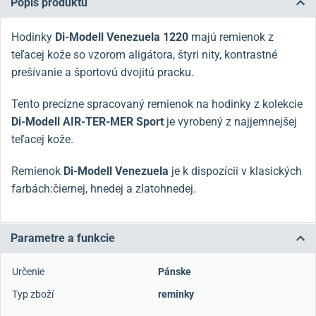
Popis produktu
Hodinky
Di-Modell Venezuela 1220
majú remienok z
teľacej kože so vzorom aligátora,
štyri nity, kontrastné
prešívanie a športovú dvojitú pracku
.
Tento precízne spracovaný remienok na hodinky z kolekcie
Di-Modell AIR-TER-MER Sport
je vyrobený z najjemnejšej
teľacej kože.
Remienok
Di-Modell Venezuela
je k dispozícii v klasických
farbách:čiernej, hnedej a zlatohnedej.
Parametre a funkcie
Určenie
Pánske
Typ zboží
reminky