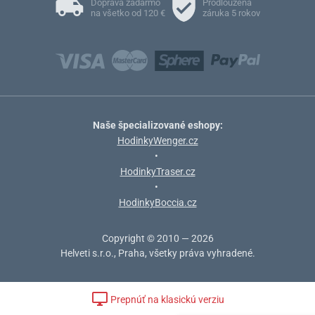
Doprava zadarmo
Prodloužená
na všetko od 120 €
záruka 5 rokov
Naše špecializované eshopy:
HodinkyWenger.cz
•
HodinkyTraser.cz
•
HodinkyBoccia.cz
Copyright © 2010 — 2026
Helveti s.r.o., Praha, všetky práva vyhradené.
Prepnúť na klasickú verziu