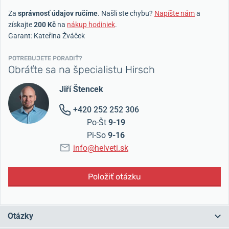
Za
správnosť údajov ručíme
. Našli ste chybu?
Napíšte nám
a
získajte
200 Kč
na
nákup hodiniek
.
Garant: Kateřina Žváček
POTREBUJETE PORADIŤ?
Obráťte sa na špecialistu Hirsch
Jiří Štencek
+420 252 252 306
Po-Št
9-19
Pi-So
9-16
info@helveti.sk
Položiť otázku
Otázky