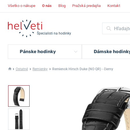
Všetko o nákupe
O nás
Blog
Pražská predajňa
Kontakt
Špecialisti na hodinky
Pánske hodinky
Dámske hodink
Ostatné
Remienky
Remienok Hirsch Duke (NO QR) - čierny