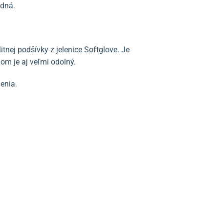
adná.
itnej podšívky z jelenice Softglove. Je
om je aj veľmi odolný.
enia.