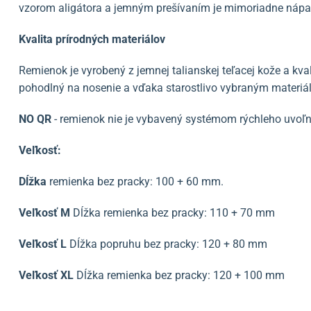
vzorom aligátora a jemným prešívaním je mimoriadne náp
Kvalita prírodných materiálov
Remienok je vyrobený z jemnej talianskej teľacej kože a kval
pohodlný na nosenie a vďaka starostlivo vybraným materiál
NO QR
- remienok nie je vybavený systémom rýchleho uvoľn
Veľkosť:
Dĺžka
remienka bez pracky: 100 + 60 mm.
Veľkosť M
Dĺžka remienka bez pracky: 110 + 70 mm
Veľkosť L
Dĺžka popruhu bez pracky: 120 + 80 mm
Veľkosť XL
Dĺžka remienka bez pracky: 120 + 100 mm