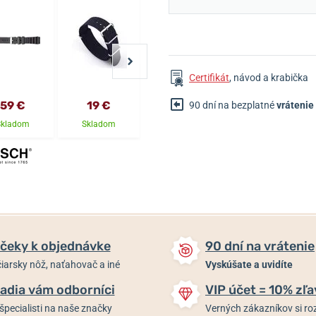
Certifikát
, návod a krabička
59 €
19 €
25 €
25 €
90 dní na bezplatné
vrátenie
Skladom
Skladom
Skladom
Skladom
čeky k objednávke
90 dní na vrátenie
iarsky nôž, naťahovač a iné
Vyskúšate a uvidíte
adia vám odborníci
VIP účet = 10% zľa
špecialisti na naše značky
Verných zákazníkov si 