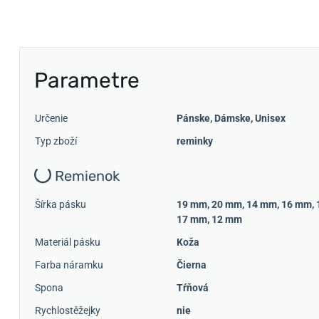
Parametre
Určenie
Pánske
,
Dámske
,
Unisex
Typ zboží
reminky
Remienok
Šírka pásku
19 mm
,
20 mm
,
14 mm
,
16 mm
,
17 mm
,
12 mm
Materiál pásku
Koža
Farba náramku
Čierna
Spona
Tŕňová
Rychlostěžejky
nie