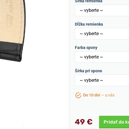
Šírka remienka
Dĺžka remienka
Farba spony
Šírka pri spone
Do 10 dní
— u vás
49 €
Pridať do k