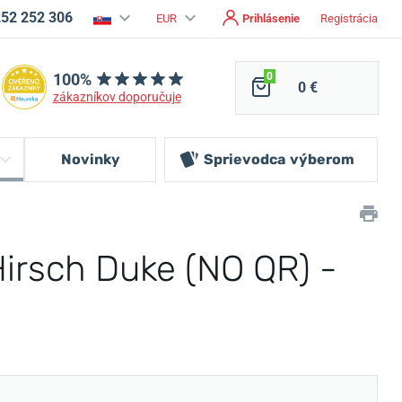
252 252 306
EUR
Prihlásenie
Registrácia
100%
0
0 €
zákazníkov doporučuje
Novinky
Sprievodca
výberom
irsch Duke (NO QR) -