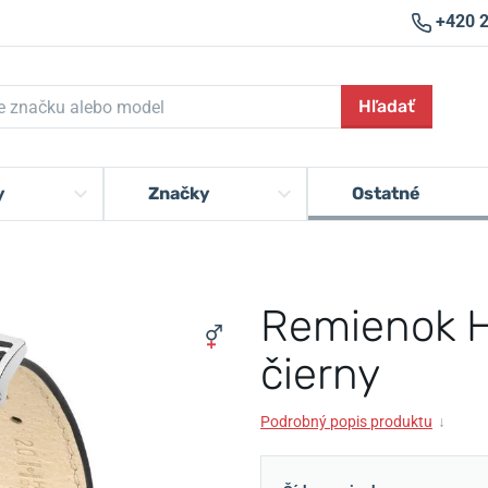
+420 
Hľadať
y
Značky
Ostatné
Remienok H
čierny
Podrobný popis produktu
↓