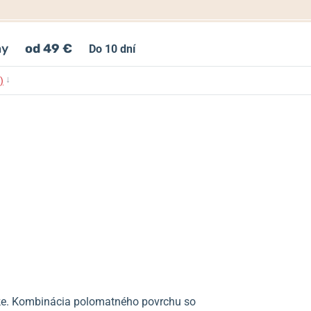
ny
od 49 €
Do 10 dní
↓
)
ke. Kombinácia polomatného povrchu so