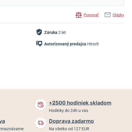
Porovnať
Otázky
Záruka
2 let
42 €
35,80 €
35,80 €
Autorizovaný predajca
Hirsch
Skladom
Skladom
Skladom
+2500 hodiniek skladom
Hodinky do 24h u vás
va
Doprava zadarmo
rozmaznávame
Na všetko od 127 EUR