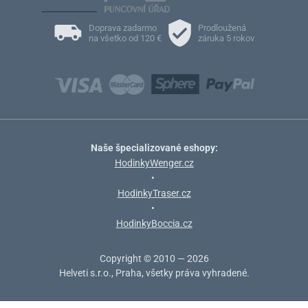
Doprava zadarmo
Prodloužená
na všetko od 120 €
záruka 5 rokov
Naše špecializované eshopy:
HodinkyWenger.cz
•
HodinkyTraser.cz
•
HodinkyBoccia.cz
Copyright © 2010 — 2026
Helveti s.r.o., Praha, všetky práva vyhradené.