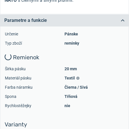
NATO
s čiernymi a sivými pruhmi.
Parametre a funkcie
Určenie
Pánske
Typ zboží
reminky
Remienok
Šírka pásku
20 mm
Materiál pásku
Textil
Farba náramku
Čierna / Sivá
Spona
Tŕňová
Rychlostěžejky
nie
Varianty