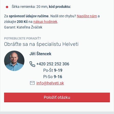
Šírka remienka: 20 mm,
kód produktu:
Za
správnosť údajov ručíme
. Našli ste chybu?
Napíšte nám
a
získajte
200 Kč
na
nákup hodiniek
.
Garant: Kateřina Žváček
POTREBUJETE PORADIŤ?
Obráťte sa na špecialistu Helveti
Jiří Štencek
+420 252 252 306
Po-Št
9-19
Pi-So
9-16
info@helveti.sk
Položiť otázku