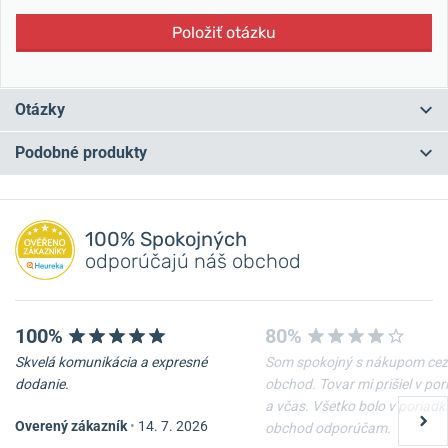
Položiť otázku
Otázky
Podobné produkty
Máte otázku? Zanechajte nám komentár
NA PREDAJNI
NA PREDAJNI
Pridať dotaz
100% Spokojných
odporúčajú náš obchod
100%
80%
Skvelá komunikácia a expresné
Som spokojný s nákupom cez
dodanie.
obchod. Tovar mi prišiel v po
a včas. Všetko bolo v poriadk
Overený zákazník
•
14. 7. 2026
obchod odporúčam.
Šperkovnica Friedrich
Šperkovnica Wolf Sophia