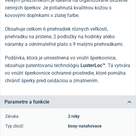
veľkým priezorníkom je ideálna na organizované uloženie
cenných šperkov. Je potiahnutá kvalitnou kožou s
kovovými doplnkami v zlatej farbe.
Obsahuje celkom 6 priehradiek rôznych veľkostí,
priehradku na prstene, 2 podložky na hodinky alebo
náramky a odnímateľné plato s 9 malými priehradkami.
Podšívka, ktorá je umiestnená vo vnútri šperkovnice,
obsahuje patentovanú technológiu
LusterLoc™
. Tá vytvára
vo vnútri šperkovnice ochranné prostredie, ktoré pomáha
chrániť šperky pred oxidáciou a zmatnením.
Parametre a funkcie
Záruka
2 roky
Typ zboží
boxy-natahovace