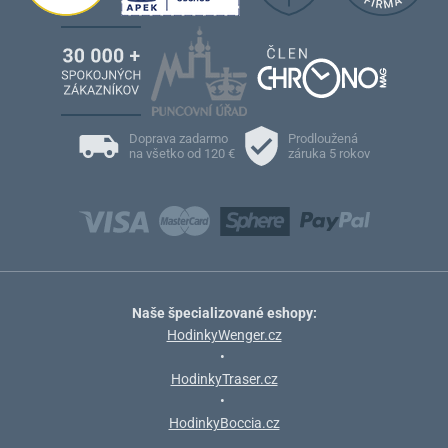
Doprava zadarmo
Prodloužená
na všetko od 120 €
záruka 5 rokov
Naše špecializované eshopy:
HodinkyWenger.cz
•
HodinkyTraser.cz
•
HodinkyBoccia.cz