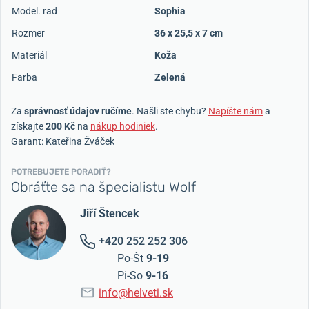
Model. rad
Sophia
Rozmer
36 x 25,5 x 7 cm
Materiál
Koža
Farba
Zelená
Za
správnosť údajov ručíme
. Našli ste chybu?
Napíšte nám
a
získajte
200 Kč
na
nákup hodiniek
.
Garant: Kateřina Žváček
POTREBUJETE PORADIŤ?
Obráťte sa na špecialistu Wolf
Jiří Štencek
+420 252 252 306
Po-Št
9-19
Pi-So
9-16
info@helveti.sk