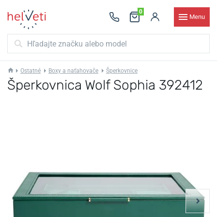
0
Menu
Ostatné
Boxy a naťahovače
Šperkovnice
Šperkovnica Wolf Sophia 392412