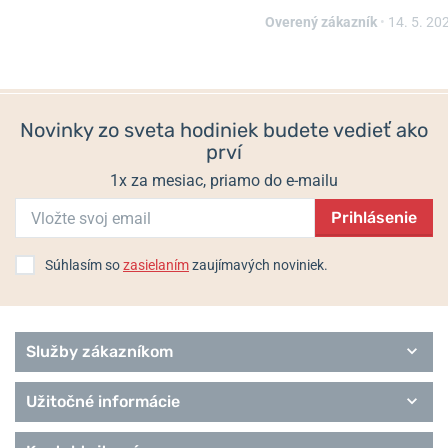
Lederwaren Classico Rosé
392012
23238-20
Overený zákazník
•
14. 5. 20
Skladom
Skladom
98 €
305 €
Novinky zo sveta hodiniek budete vedieť ako
prví
1x za mesiac, priamo do e-mailu
Prihlásenie
Súhlasím so
zasielaním
zaujímavých noviniek.
Služby zákazníkom
Užitočné informácie