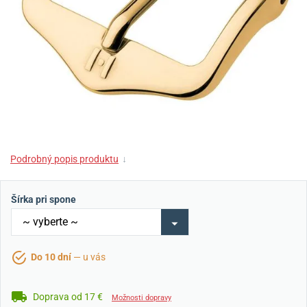
Podrobný popis produktu
↓
Šírka pri spone
Do 10 dní
— u vás
Doprava od 17 €
Možnosti dopravy