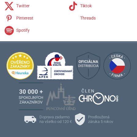
Twitter
Tiktok
Pinterest
Threads
Spotify
Doprava zadarmo
Prodloužená
na všetko od 120 €
záruka 5 rokov