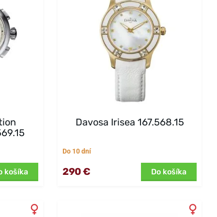
tion
Davosa Irisea 167.568.15
569.15
Do 10 dní
290 €
o košíka
Do košíka