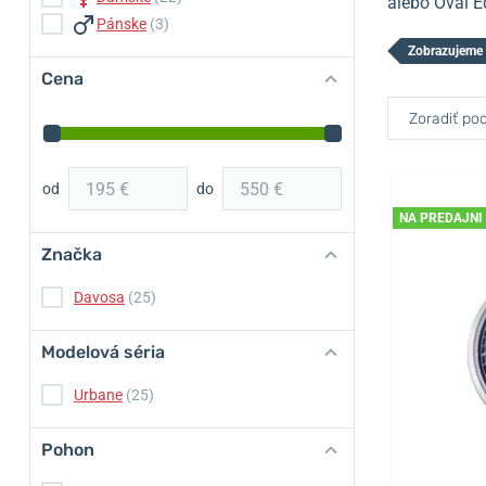
alebo Oval Ed
Pánske
(3)
Zobrazujeme 
Cena
Zoradiť pod
od
do
NA PREDAJNI
Značka
Davosa
(25)
Modelová séria
Urbane
(25)
Pohon