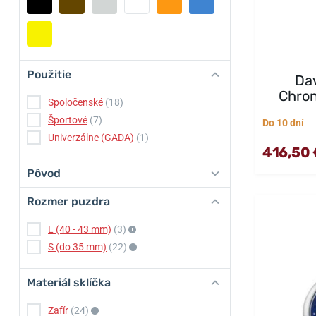
Použitie
Dav
Chron
Spoločenské
(18)
Športové
(7)
Do 10 dní
Univerzálne (GADA)
(1)
416,50 
Pôvod
Rozmer puzdra
L (40 - 43 mm)
(3)
S (do 35 mm)
(22)
Materiál sklíčka
Zafír
(24)