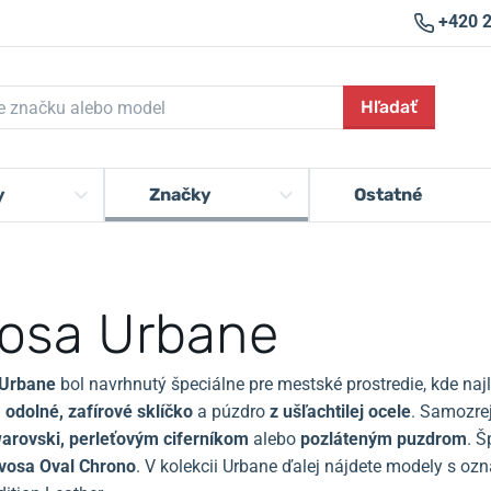
+420 
Hľadať
y
Značky
Ostatné
osa Urbane
Urbane
bol navrhnutý špeciálne pre mestské prostredie, kde najl
ú
odolné, zafírové sklíčko
a púzdro
z ušľachtilej ocele
.
Samozrej
arovski, perleťovým ciferníkom
alebo
pozláteným puzdrom
.
Š
vosa Oval Chrono
.
V kolekcii Urbane ďalej nájdete modely s označ