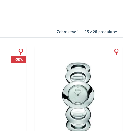
Zobrazené 1 — 25 z
25
produktov
-20%