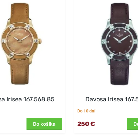
a Irisea 167.568.85
Davosa Irisea 167.
Do 10 dní
250 €
Do košíka
D