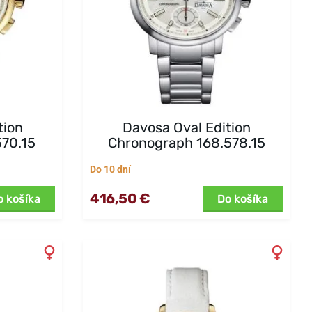
tion
Davosa Oval Edition
570.15
Chronograph 168.578.15
Do 10 dní
416,50 €
o košíka
Do košíka