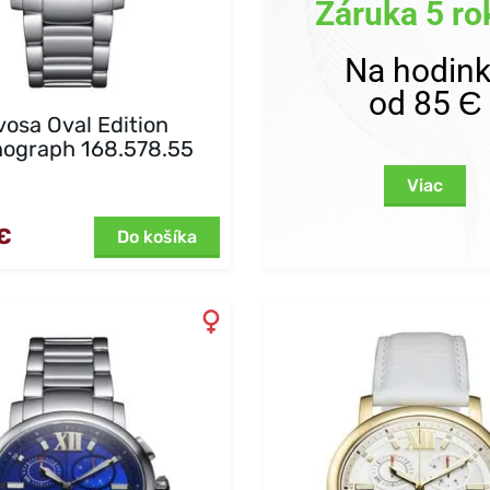
Záruka 5 ro
Na hodin
od 85 Є
osa Oval Edition
ograph 168.578.55
Viac
€
Do košíka