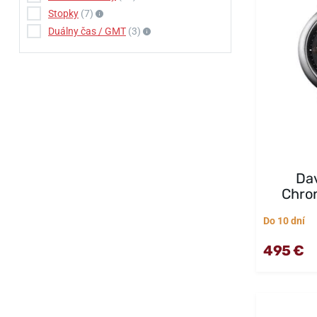
Stopky
(7)
Duálny čas / GMT
(3)
Dav
Chro
Do 10 dní
495 €