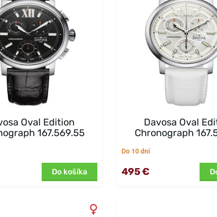
osa Oval Edition
Davosa Oval Edi
nograph 167.569.55
Chronograph 167.
Do 10 dní
495 €
Do košíka
D