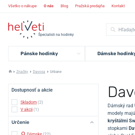
Všetko o nákupe
O nás
Blog
Pražská predajňa
Kontakt
Špecialisti na hodinky
Pánske hodinky
Dámske hodink
Značky
Davosa
Urbane
Dav
Dostupnosť a akcie
Skladom
(2)
Dámský rad
V akcii
(1)
modely maj
kryštálmi Sw
Určenie
stopkami
Da
Dámske
(22)