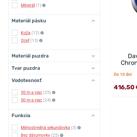
Minerál
(1)
Materiál pásku
Koža
(12)
Oceľ
(13)
Dav
Materiál puzdra
Chron
Tvar puzdra
Do 10 dní
Vodotesnosť
416,50 
30 m a viac
(25)
50 m a viac
(24)
Funkcia
Mimostredná sekundovka
(3)
Bez dátumovky
(25)