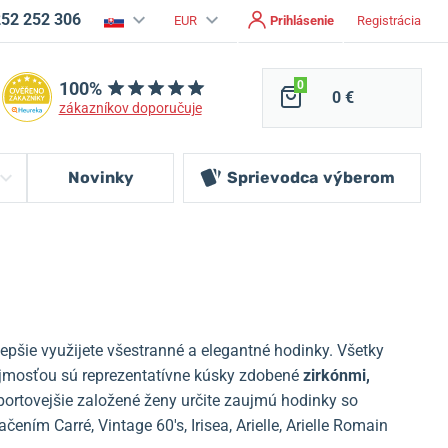
252 252 306
EUR
Prihlásenie
Registrácia
100%
0
0 €
zákazníkov doporučuje
Novinky
Sprievodca
výberom
epšie využijete všestranné a elegantné hodinky.
Všetky
mosťou sú reprezentatívne kúsky zdobené
zirkónmi,
portovejšie založené ženy určite zaujmú hodinky so
ením Carré, Vintage 60's, Irisea, Arielle, Arielle Romain