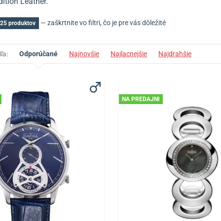
ition Leather.
— zaškrtnite vo filtri, čo je pre vás dôležité
25 produktov
ľa:
Odporúčané
Najnovšie
Najlacnejšie
Najdrahšie
NA PREDAJNI