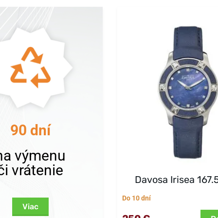
90 dní
na výmenu
či vrátenie
Davosa Irisea 167.
Do 10 dní
Viac