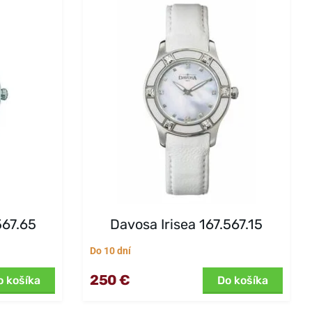
567.65
Davosa Irisea 167.567.15
Do 10 dní
250 €
o košíka
Do košíka