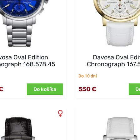
osa Oval Edition
Davosa Oval Edi
ograph 168.578.45
Chronograph 167.
Do 10 dní
€
550 €
Do košíka
D