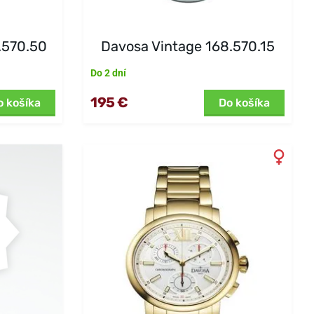
.570.50
Davosa Vintage 168.570.15
Do 2 dní
195 €
o košíka
Do košíka