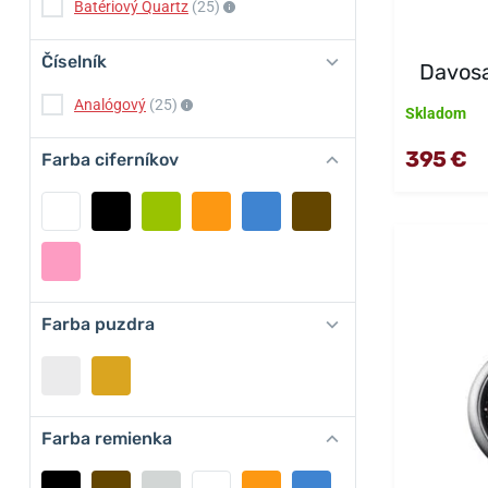
Batériový Quartz
(25)
Číselník
Davosa
Analógový
(25)
Skladom
395 €
Farba ciferníkov
Farba puzdra
Farba remienka