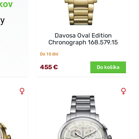
kov
ky
Davosa Oval Edition
Chronograph 168.579.15
Do 10 dní
455 €
Do košíka