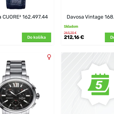
 CUORE² 162.497.44
Davosa Vintage 168
Skladom
265,20 €
212,16 €
Do košíka
D