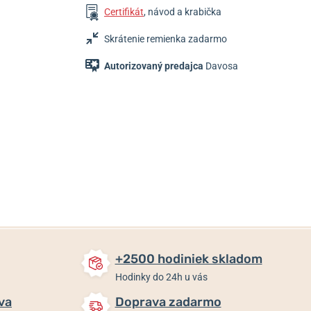
Certifikát
, návod a krabička
Skrátenie remienka zadarmo
Autorizovaný predajca
Davosa
1 200 €
1 590 €
901,20 €
Skladom
Skladom
Skladom
+2500 hodiniek skladom
Hodinky do 24h u vás
va
Doprava zadarmo