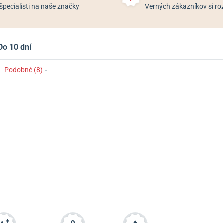
špecialisti na naše značky
Verných zákazníkov si 
Do 10 dní
↓
Podobné (8)