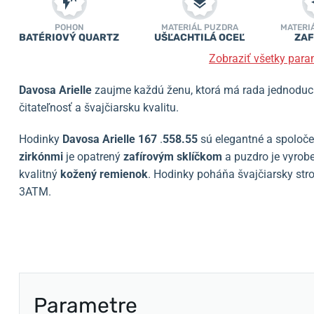
POHON
MATERIÁL PUZDRA
MATERI
BATÉRIOVÝ QUARTZ
UŠĽACHTILÁ OCEĽ
ZAF
Zobraziť všetky para
Davosa Arielle
zaujme každú ženu, ktorá má rada jednoduch
čitateľnosť a švajčiarsku kvalitu.
Hodinky
Davosa Arielle
167
.
558.55
sú elegantné a spoloč
zirkónmi
je opatrený
zafírovým sklíčkom
a puzdro je vyrobe
kvalitný
kožený remienok
. Hodinky poháňa švajčiarsky st
3ATM.
Parametre