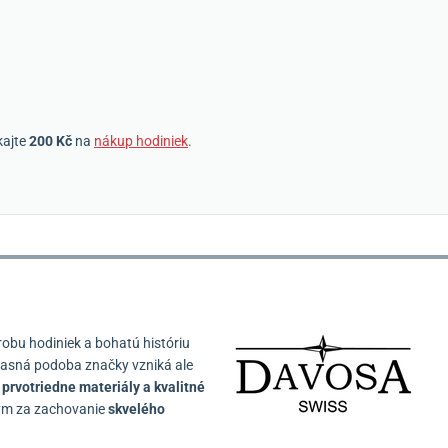
kajte
200 Kč
na
nákup hodiniek
.
obu hodiniek a bohatú históriu
časná podoba značky vzniká ale
prvotriedne materiály a kvalitné
ým za zachovanie
skvelého