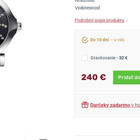
Hmotnosť
Vodotesnosť
Podrobný popis produktu
↓
Do 10 dní
— u vás
Gravírovanie
- 32 €
240 €
Pridať do
Darčeky zadarmo
v ho