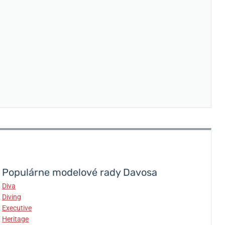
Populárne modelové rady Davosa
Diva
Diving
Executive
Heritage