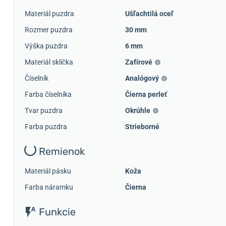
Materiál puzdra
Ušľachtilá oceľ
Rozmer puzdra
30 mm
Výška puzdra
6 mm
Materiál sklíčka
Zafírové
Číselník
Analógový
Farba číselníka
Čierna perleť
Tvar puzdra
Okrúhle
Farba puzdra
Strieborné
Remienok
Materiál pásku
Koža
Farba náramku
Čierna
Funkcie