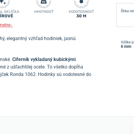
Šírka r
ÁL SKLÍČKA
HMOTNOSŤ
VODOTESNOSŤ
ÍROVÉ
30 M
metre
↓
ý, elegantný vzhľad hodiniek, jasnú
Výška p
6 mm
enské.
Ciferník vykladaný kubickými
né z ušľachtilej ocele. To všetko dopĺňa
rojček Ronda 1062. Hodinky sú vodotesné do