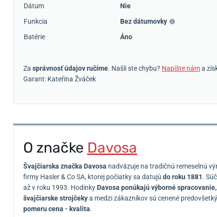
Dátum
Nie
Funkcia
Bez dátumovky
Batérie
Áno
Za
správnosť údajov ručíme
. Našli ste chybu?
Napíšte nám
a zís
Garant: Kateřina Žváček
O značke
Davosa
Švajčiarska značka Davosa
nadväzuje na tradičnú remeselnú výr
firmy Hasler & Co SA, ktorej počiatky sa datujú
do roku 1881
. Sú
až v roku 1993. Hodinky
Davosa ponúkajú výborné spracovanie, 
švajčiarske strojčeky
a medzi
zákazníkov sú cenené predovšetk
pomeru cena - kvalita
.