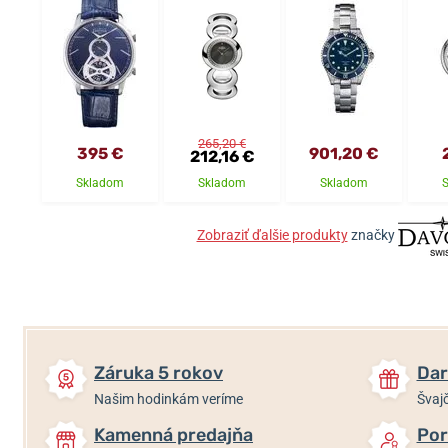
265,20 €
395 €
901,20 €
212,16 €
Skladom
Skladom
Skladom
Zobraziť ďalšie produkty
značky
Záruka 5 rokov
Dar
Našim hodinkám veríme
Švajč
Kamenná predajňa
Por