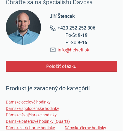
Obráťte sa na špecialistu Davosa
Jiří Štencek
+420 252 252 306
Po-Št
9-19
Pi-So
9-16
info@helveti.sk
Položiť otázku
Produkt je zaradený do kategórií
Dámske oceľové hodinky
Dámske spoločenské hodinky
Dámske švajčiarske hodinky
Dámske batériové hodinky (Quartz)
Dámske strieborné hodinky
Dámske čierne hodinky