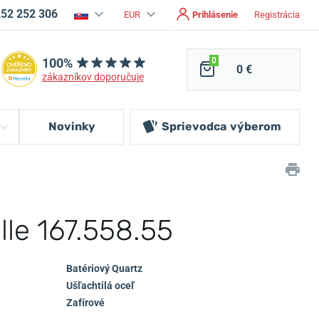
252 252 306
EUR
Prihlásenie
Registrácia
100%
0
0 €
zákazníkov doporučuje
Novinky
Sprievodca
výberom
lle 167.558.55
Batériový Quartz
Ušľachtilá oceľ
Zafírové