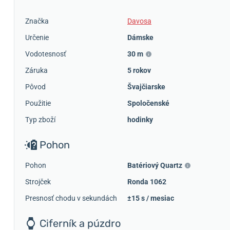
Značka
Davosa
Určenie
Dámske
Vodotesnosť
30 m
Záruka
5 rokov
Pôvod
Švajčiarske
Použitie
Spoločenské
Typ zboží
hodinky
Pohon
Pohon
Batériový Quartz
Strojček
Ronda 1062
Presnosť chodu v sekundách
±15 s / mesiac
Ciferník a púzdro