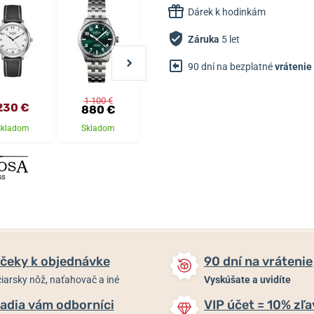
Dárek k hodinkám
Záruka
5 let
90 dní na bezplatné
vrátenie
1 100 €
230 €
1 195 €
795 €
880 €
Skladom
Skladom
Skladom
Skladom
čeky k objednávke
90 dní na vrátenie
iarsky nôž, naťahovač a iné
Vyskúšate a uvidíte
adia vám odborníci
VIP účet = 10% zľa