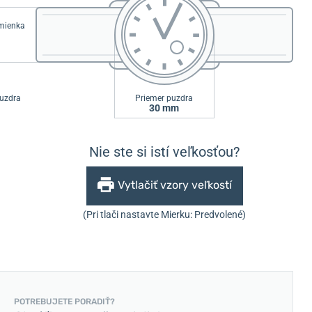
emienka
uzdra
Priemer puzdra
30 mm
Nie ste si istí veľkosťou?
Vytlačiť vzory veľkostí
(Pri tlači nastavte Mierku: Predvolené)
POTREBUJETE PORADIŤ?