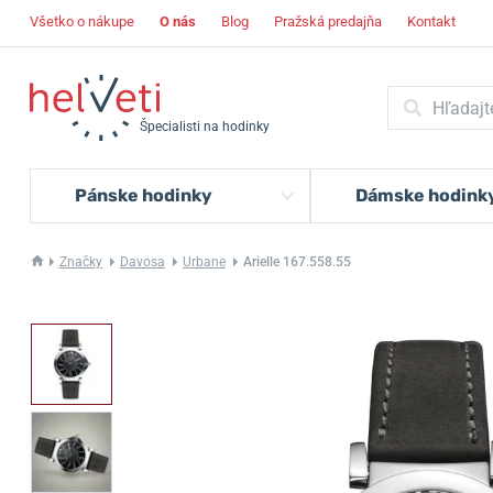
Všetko o nákupe
O nás
Blog
Pražská predajňa
Kontakt
Špecialisti na hodinky
Pánske hodinky
Dámske hodink
Značky
Davosa
Urbane
Arielle 167.558.55