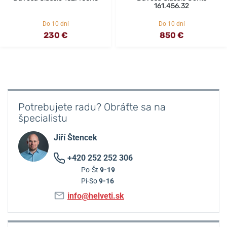
161.456.32
Do 10 dní
Do 10 dní
230 €
850 €
Potrebujete radu? Obráťte sa na
špecialistu
Jiří Štencek
+420 252 252 306
Po-Št
9-19
Pi-So
9-16
info@helveti.sk