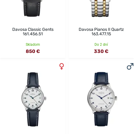
Davosa Classic Gents
Davosa Pianos II Quartz
161.456.51
163.477.15
Skladom
Do 2 dní
850 €
330 €