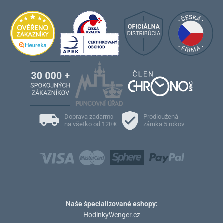
Doprava zadarmo
Prodloužená
na všetko od 120 €
záruka 5 rokov
Naše špecializované eshopy:
HodinkyWenger.cz