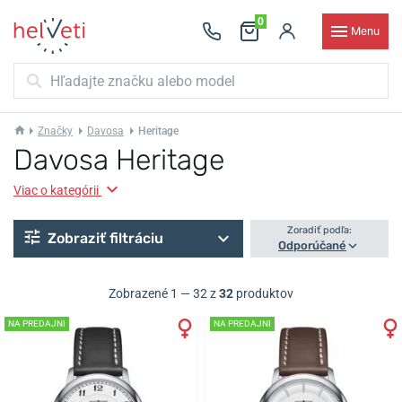
0
Menu
Značky
Davosa
Heritage
Davosa Heritage
Viac o kategórii
Zoradiť podľa:
Zobraziť filtráciu
Odporúčané
Zobrazené 1 — 32 z
32
produktov
NA PREDAJNI
NA PREDAJNI