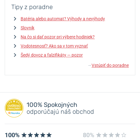
Tipy z poradne
Batéria alebo automat? Výhody a nevýhody
Slovník
Na čo si dať pozor pri výbere hodiniek?
Vodotesnosť? Ako sa v tom vyznať
Šedý dovoz a falzifikáty — pozor
Vstúpiť do poradne
↓
100% Spokojných
odporúčajú náš obchod
100%
80%