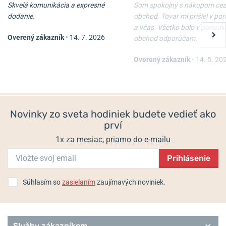
Skvelá komunikácia a expresné
Som spokojný s nákupom cez
dodanie.
obchod. Tovar mi prišiel v po
a včas. Všetko bolo v poriadk
Overený zákazník
•
14. 7. 2026
obchod odporúčam.
Overený zákazník
•
14. 5. 20
Novinky zo sveta hodiniek budete vedieť ako
prví
1x za mesiac, priamo do e-mailu
Prihlásenie
Súhlasím so
zasielaním
zaujímavých noviniek.
Služby zákazníkom