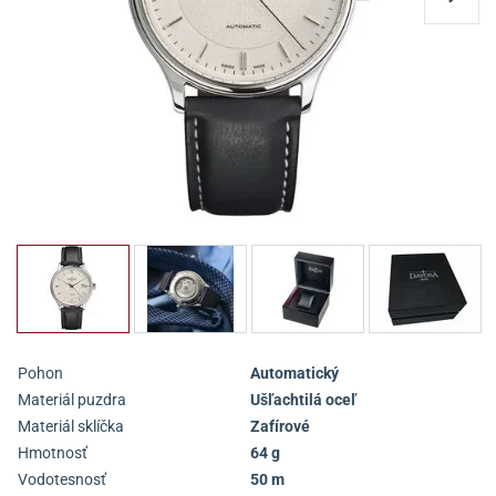
Pohon
Automatický
Materiál puzdra
Ušľachtilá oceľ
Materiál sklíčka
Zafírové
Hmotnosť
64 g
Vodotesnosť
50 m