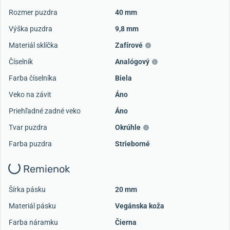
Rozmer puzdra
40 mm
Výška puzdra
9,8 mm
Materiál sklíčka
Zafírové
Číselník
Analógový
Farba číselníka
Biela
Veko na závit
Áno
Priehľadné zadné veko
Áno
Tvar puzdra
Okrúhle
Farba puzdra
Strieborné
Remienok
Šírka pásku
20 mm
Materiál pásku
Vegánska koža
Farba náramku
Čierna