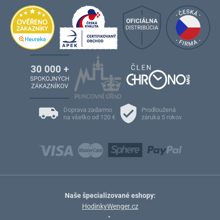
Doprava zadarmo
Prodloužená
na všetko od 120 €
záruka 5 rokov
Naše špecializované eshopy:
HodinkyWenger.cz
•