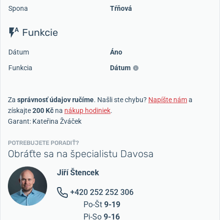
Spona
Tŕňová
Funkcie
Dátum
Áno
Funkcia
Dátum
Za
správnosť údajov ručíme
. Našli ste chybu?
Napíšte nám
a
získajte
200 Kč
na
nákup hodiniek
.
Garant: Kateřina Žváček
POTREBUJETE PORADIŤ?
Obráťte sa na špecialistu Davosa
Jiří Štencek
+420 252 252 306
Po-Št
9-19
Pi-So
9-16