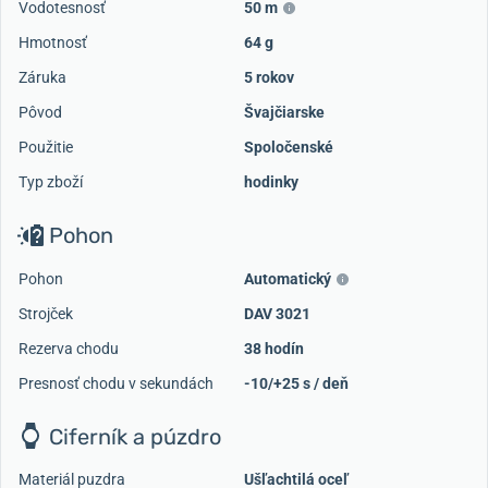
Vodotesnosť
50 m
Hmotnosť
64 g
Záruka
5 rokov
Pôvod
Švajčiarske
Použitie
Spoločenské
Typ zboží
hodinky
Pohon
Pohon
Automatický
Strojček
DAV 3021
Rezerva chodu
38 hodín
Presnosť chodu v sekundách
-10/+25 s / deň
Ciferník a púzdro
Materiál puzdra
Ušľachtilá oceľ