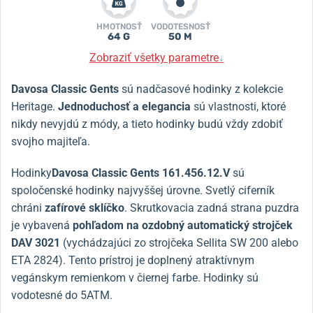
HMOTNOSŤ
VODOTESNOSŤ
64 G
50 M
Zobraziť všetky parametre
↓
Davosa Classic Gents
sú nadčasové hodinky z kolekcie
Heritage.
Jednoduchosť a elegancia
sú vlastnosti, ktoré
nikdy nevyjdú z módy, a tieto hodinky budú vždy zdobiť
svojho majiteľa.
Hodinky
Davosa Classic Gents 161.456.12.V
sú
spoločenské hodinky najvyššej úrovne. Svetlý ciferník
chráni
zafírové sklíčko
. Skrutkovacia zadná strana puzdra
je vybavená
pohľadom na ozdobný automatický strojček
DAV 3021
(vychádzajúci zo strojčeka Sellita SW 200 alebo
ETA 2824). Tento prístroj je doplnený atraktívnym
vegánskym remienkom v čiernej farbe. Hodinky sú
vodotesné do 5ATM.