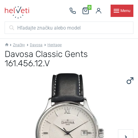
0
Menu
Značky
Davosa
Heritage
Davosa Classic Gents
161.456.12.V