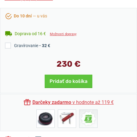
Do 10 dní
— u vás
Doprava od 16 €
Možnosti dopravy
Gravírovanie
- 32 €
230 €
Pridať do košíka
Darčeky zadarmo
v hodnote až 119 €