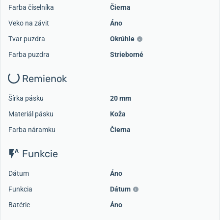
Farba číselníka
Čierna
Veko na závit
Áno
Tvar puzdra
Okrúhle
Farba puzdra
Strieborné
Remienok
Šírka pásku
20 mm
Materiál pásku
Koža
Farba náramku
Čierna
Funkcie
Dátum
Áno
Funkcia
Dátum
Batérie
Áno