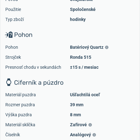
Použitie
Spoločenské
Typ zboží
hodinky
Pohon
Pohon
Batériový Quartz
Strojček
Ronda 515
Presnosť chodu v sekundách
±15 s / mesiac
Ciferník a púzdro
Materiál puzdra
Ušľachtilá oceľ
Rozmer puzdra
39 mm
Výška puzdra
8 mm
Materiál sklíčka
Zafírové
Číselník
Analógový