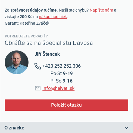
Za
správnosť údajov ručíme
. Našli ste chybu?
Napíšte nám
a
získajte
200 Kč
na
nákup hodiniek
.
Garant: Kateřina Žváček
POTREBUJETE PORADIŤ?
Obráťte sa na špecialistu Davosa
Jiří Štencek
+420 252 252 306
Po-Št
9-19
Pi-So
9-16
info@helveti.sk
Položiť otázku
O značke