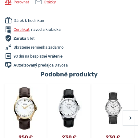
Porovnať
Otázky
Dárek k hodinkám
Certifikát
, návod a krabička
Záruka
5 let
Skrátenie remienka zadarmo
90 dní na bezplatné
vrátenie
Autorizovaný predajca
Davosa
Podobné produkty
250 €
230 €
230 €