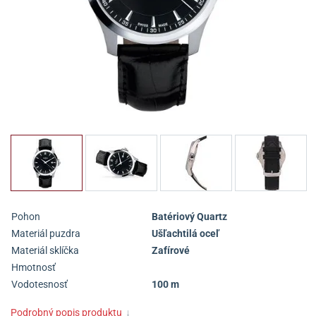
Pohon
Batériový Quartz
Materiál puzdra
Ušľachtilá oceľ
Materiál sklíčka
Zafírové
Hmotnosť
Vodotesnosť
100 m
Podrobný popis produktu
↓