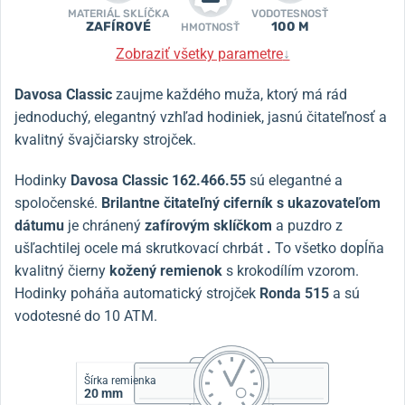
MATERIÁL SKLÍČKA
VODOTESNOSŤ
ZAFÍROVÉ
100 M
HMOTNOSŤ
Zobraziť všetky parametre
↓
Davosa Classic
zaujme každého muža, ktorý má rád
jednoduchý, elegantný vzhľad hodiniek, jasnú čitateľnosť a
kvalitný švajčiarsky strojček.
Hodinky
Davosa Classic 162.466.55
sú elegantné a
spoločenské.
Brilantne čitateľný ciferník s ukazovateľom
dátumu
je chránený
zafírovým sklíčkom
a puzdro z
ušľachtilej ocele má skrutkovací chrbát
.
To všetko dopĺňa
kvalitný čierny
kožený remienok
s krokodílím vzorom.
Hodinky poháňa automatický strojček
Ronda 515
a sú
vodotesné do 10 ATM.
Šírka remienka
20 mm