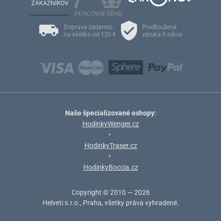
Doprava zadarmo
Prodloužená
na všetko od 120 €
záruka 5 rokov
Naše špecializované eshopy:
HodinkyWenger.cz
•
HodinkyTraser.cz
•
HodinkyBoccia.cz
Copyright © 2010 — 2026
Helveti s.r.o., Praha, všetky práva vyhradené.