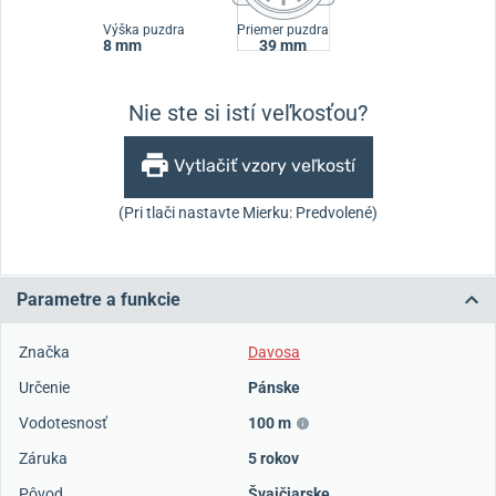
Výška puzdra
Priemer puzdra
8 mm
39 mm
Nie ste si istí veľkosťou?
Vytlačiť vzory veľkostí
(Pri tlači nastavte Mierku: Predvolené)
Parametre a funkcie
Značka
Davosa
Určenie
Pánske
Vodotesnosť
100 m
Záruka
5 rokov
Pôvod
Švajčiarske