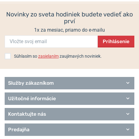
250 €
230 €
Diva
Diving
Novinky zo sveta hodiniek budete vedieť ako
Executive
prví
Heritage
Performance
1x za mesiac, priamo do e-mailu
Pilot
Prihlásenie
Urbane
Remienky Davosa
Súhlasím so
zasielaním
zaujímavých noviniek.
Služby zákazníkom
Užitočné informácie
Kontaktujte nás
Predajňa