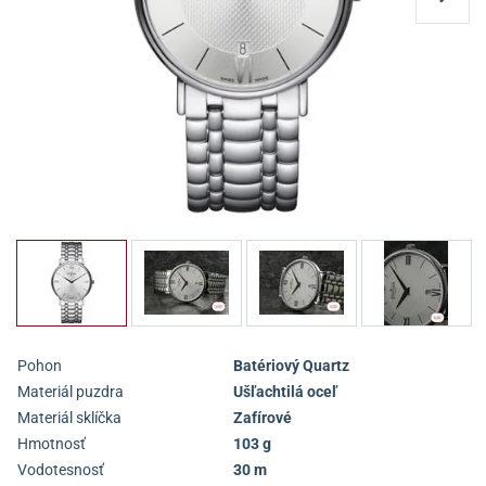
Pohon
Batériový Quartz
Materiál puzdra
Ušľachtilá oceľ
Materiál sklíčka
Zafírové
Hmotnosť
103 g
Vodotesnosť
30 m