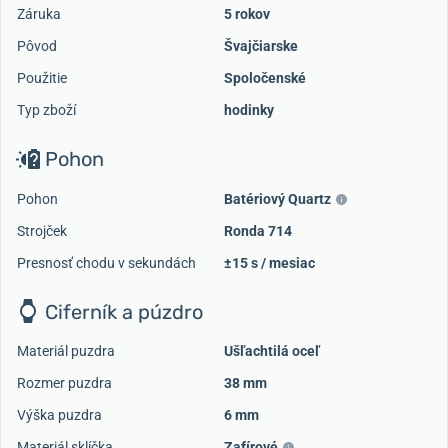
Záruka
5 rokov
Pôvod
Švajčiarske
Použitie
Spoločenské
Typ zboží
hodinky
Pohon
Pohon
Batériový Quartz
Strojček
Ronda 714
Presnosť chodu v sekundách
±15 s / mesiac
Ciferník a púzdro
Materiál puzdra
Ušľachtilá oceľ
Rozmer puzdra
38 mm
Výška puzdra
6 mm
Materiál sklíčka
Zafírové