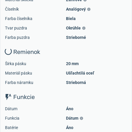
Číselník
Analógový
Farba číselníka
Biela
Tvar puzdra
Okrúhle
Farba puzdra
Strieborné
Remienok
Šírka pásku
20 mm
Materiál pásku
Ušľachtilá oceľ
Farba náramku
Strieborná
Funkcie
Dátum
Áno
Funkcia
Dátum
Batérie
Áno