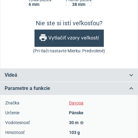
Výška puzdra
Priemer puzdra
6 mm
38 mm
Nie ste si istí veľkosťou?
Vytlačiť vzory veľkostí
(Pri tlači nastavte Mierku: Predvolené)
Videá
Parametre a funkcie
Značka
Davosa
Určenie
Pánske
Vodotesnosť
30 m
Hmotnosť
103 g