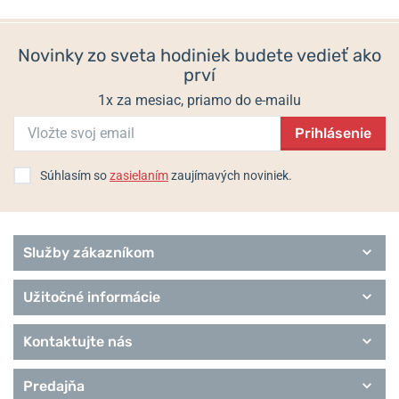
250 €
230 €
Diva
Diving
Novinky zo sveta hodiniek budete vedieť ako
Executive
prví
Heritage
Performance
1x za mesiac, priamo do e-mailu
Pilot
Prihlásenie
Urbane
Remienky Davosa
Súhlasím so
zasielaním
zaujímavých noviniek.
Služby zákazníkom
Užitočné informácie
Kontaktujte nás
Predajňa