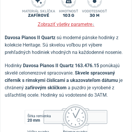
MATERIÁL SKLÍČKA
HMOTNOSŤ
VODOTESNOSŤ
ZAFÍROVÉ
103 G
30 M
Zobraziť všetky parametre
↓
Davosa Pianos II
Quartz
sú moderné pánske hodinky z
kolekcie Heritage. Sú skvelou voľbou pri výbere
prehľadných hodiniek vhodných na každodenné nosenie.
Hodinky
Davosa
Pianos II
Quartz 163.476.15
ponúkajú
skvelé celonerezové spracovanie.
Skvele spracovaný
ciferník s rímskymi číslicami a ukazovateľom dátumu
je
chránený
zafírovým sklíčkom
a puzdro je vyrobené z
ušľachtilej ocele. Hodinky sú vodotesné do 3ATM.
Šírka remienka
20 mm