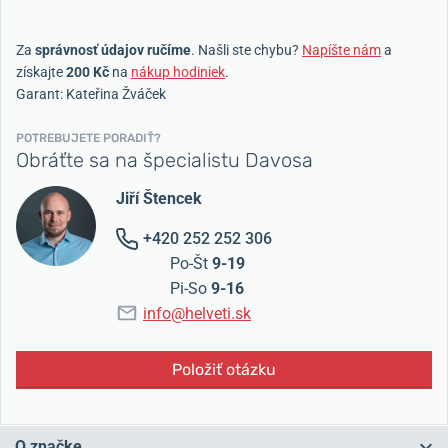
Za
správnosť údajov ručíme
. Našli ste chybu?
Napíšte nám
a
získajte
200 Kč
na
nákup hodiniek
.
Garant: Kateřina Žváček
POTREBUJETE PORADIŤ?
Obráťte sa na špecialistu Davosa
Jiří Štencek
+420 252 252 306
Po-Št
9-19
Pi-So
9-16
info@helveti.sk
Položiť otázku
O značke