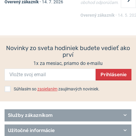
Overený zákazník
•
14. 7. 2026
obchod odporúčam.
Davosa Classic Ladies
Davosa Classic Ladies
Informácie o výrobcovi:
DAVOSA Swiss, Bohle GmbH, Bunsenstraße
Vegan 166.188.16.V
166.189.11
1a, 32052 Herford, Nemecko / info@davosa.com
Overený zákazník
•
14. 5. 20
Do 10 dní
Do 10 dní
Populárne modelové rady Davosa
850 €
995 €
Diva
Diving
Novinky zo sveta hodiniek budete vedieť ako
Executive
prví
Heritage
Performance
1x za mesiac, priamo do e-mailu
Pilot
Prihlásenie
Urbane
Remienky Davosa
Súhlasím so
zasielaním
zaujímavých noviniek.
Služby zákazníkom
Užitočné informácie