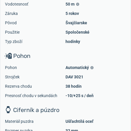
Vodotesnosť
50 m
Záruka
5 rokov
Pôvod
Švajčiarske
Použitie
Spoločenské
Typ zboží
hodinky
Pohon
Pohon
Automatický
Strojček
DAV 3021
Rezerva chodu
38 hodín
Presnosť chodu v sekundách
-10/+25 s / deň
Ciferník a púzdro
Materiál puzdra
Ušľachtilá oceľ
Rozmer puzdra
32 mm