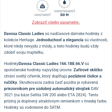
VODOTESNOSŤ
50 M
HMOTNOSŤ
Zobraziť všetky parametre
↓
Davosa Classic Ladies
sú nadčasové dámske hodinky z
kolekcie Heritage.
Jednoduchosť a elegancia
sú vlastnosti,
ktoré nikdy nevyjdú z módy, a tieto hodinky budú vždy
zdobiť svoju majiteľku.
Hodinky
Davosa Classic Ladies 166.188.66.V
sú
spoločenské hodinky najvyššej úrovne.
Zafírové sklíčko
chráni svetlý ciferník, ktorý dopĺňajú
pozlátené číslice a
ručičky
. Skrutkovacia zadná časť puzdra je vybavená
priezorníkom pre ozdobný automatický strojček
DAV
3021 (na báze Sellita SW 200 alebo ETA 2824). Tento
prístroj je doplnený atraktívnym remienkom v hnedej farbe.
Hodinky sú vodotesné do 5ATM.