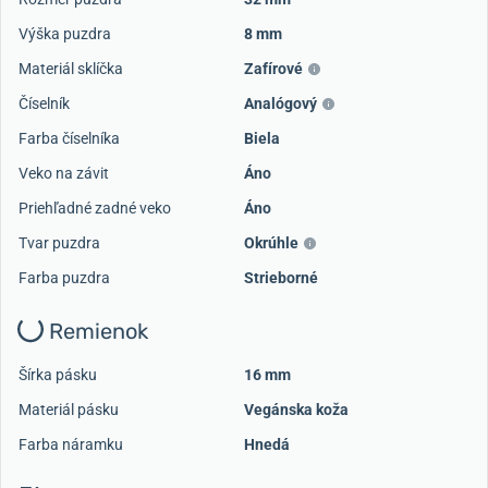
Výška puzdra
8 mm
Materiál sklíčka
Zafírové
Číselník
Analógový
Farba číselníka
Biela
Veko na závit
Áno
Priehľadné zadné veko
Áno
Tvar puzdra
Okrúhle
Farba puzdra
Strieborné
Remienok
Šírka pásku
16 mm
Materiál pásku
Vegánska koža
Farba náramku
Hnedá