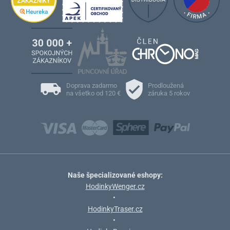
Doprava zadarmo
Prodloužená
na všetko od 120 €
záruka 5 rokov
Naše špecializované eshopy:
HodinkyWenger.cz
•
HodinkyTraser.cz
•