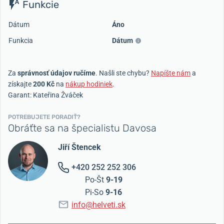
Funkcie
Dátum
Áno
Funkcia
Dátum
Za
správnosť údajov ručíme
. Našli ste chybu?
Napíšte nám
a
získajte
200 Kč
na
nákup hodiniek
.
Garant: Kateřina Žváček
POTREBUJETE PORADIŤ?
Obráťte sa na špecialistu Davosa
Jiří Štencek
+420 252 252 306
Po-Št
9-19
Pi-So
9-16
info@helveti.sk