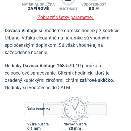
MATERIÁL SKLÍČKA
VODOTESNOSŤ
ZAFÍROVÉ
50 M
HMOTNOSŤ
Zobraziť všetky parametre
↓
Davosa Vintage
sú moderné dámske hodinky z kolekcie
Urbane. Vďaka elegantnému náramku sú vhodným
spoločenským doplnkom. Sú však vhodné aj na
každodenné nosenie.
Hodinky
Davosa Vintage 168.570.10
ponúkajú
celooceľové spracovanie. Ciferník hodiniek, ktorý je
osadený kubickými zirkónmi, chráni
zafírové sklíčko
.
Hodinky sú vodotesné do 5ATM.
Šírka remienka
Výška puzdra
Priemer puzdra
6,1 mm
30 mm