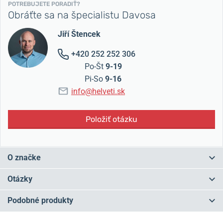
POTREBUJETE PORADIŤ?
Obráťte sa na špecialistu Davosa
Jiří Štencek
+420 252 252 306
Po-Št
9-19
Pi-So
9-16
info@helveti.sk
Položiť otázku
O značke
Švajčiarska značka Davosa
nadväzuje na tradičnú remeselnú
Otázky
výrobu hodiniek a bohatú históriu firmy Hasler & Co SA, ktorej
počiatky sa datujú
do roku 1881
. Súčasná podoba značky vzniká
Podobné produkty
ale až v roku 1993. Hodinky
Davosa ponúkajú výborné
Máte otázku? Zanechajte nám komentár
spracovanie, prvotriedne materiály a kvalitné švajčiarske
NA PREDAJNI