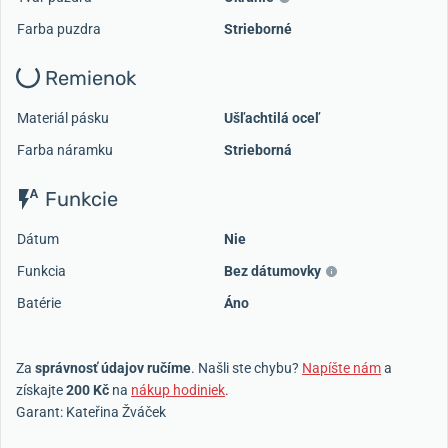
Farba puzdra
Strieborné
Remienok
Materiál pásku
Ušľachtilá oceľ
Farba náramku
Strieborná
Funkcie
Dátum
Nie
Funkcia
Bez dátumovky
Batérie
Áno
Za
správnosť údajov ručíme
. Našli ste chybu?
Napíšte nám
a
získajte
200 Kč
na
nákup hodiniek
.
Garant: Kateřina Žváček