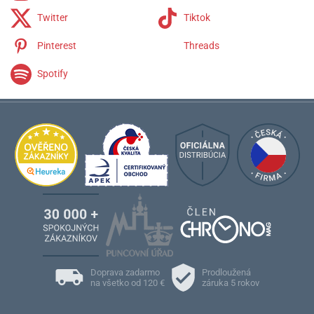
Twitter
Tiktok
Pinterest
Threads
Spotify
Doprava zadarmo
Prodloužená
na všetko od 120 €
záruka 5 rokov