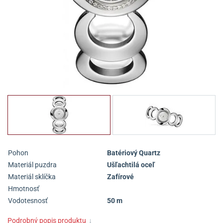
Pohon
Batériový Quartz
Materiál puzdra
Ušľachtilá oceľ
Materiál sklíčka
Zafírové
Hmotnosť
Vodotesnosť
50 m
Podrobný popis produktu
↓