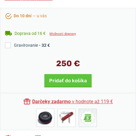
Do 10 dní
— u vás
Doprava od 16 €
Možnosti dopravy
Gravírovanie
- 32 €
250 €
Pridať do košíka
Darčeky zadarmo
v hodnote až 119 €