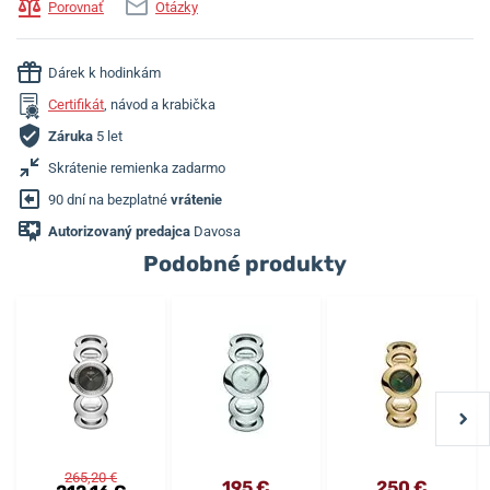
Porovnať
Otázky
Dárek k hodinkám
Certifikát
, návod a krabička
Záruka
5 let
Skrátenie remienka zadarmo
90 dní na bezplatné
vrátenie
Autorizovaný predajca
Davosa
Podobné produkty
265,20 €
195 €
250 €