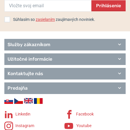
Prihlásenie
Urbane
Remienky Davosa
Súhlasím so
zasielaním
zaujímavých noviniek.
Služby zákazníkom
Užitočné informácie
Kontaktujte nás
Predajňa
Linkedin
Facebook
Instagram
Youtube