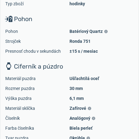
Typ zboží
hodinky
Pohon
Pohon
Batériový Quartz
Strojček
Ronda 751
Presnosť chodu v sekundách
±15 s / mesiac
Ciferník a púzdro
Materiál puzdra
Ušľachtilá oceľ
Rozmer puzdra
30 mm
Výška puzdra
6,1 mm
Materiál sklíčka
Zafírové
Číselník
Analógový
Farba číselníka
Biela perleť
Tvar puzdra
Okrúhle