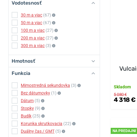
Vodotesnosť
30 m a viac
(67)
50 m a viac
(67)
100 m a viac
(27)
200 m a viac
(27)
300 m a viac
(3)
Hmotnosť
Vulcai
Funkcia
Mimostredná sekundovka
(3)
Skladom
Bez dátumovky
(1)
5 080 €
4 318 €
Dátum
(5)
Stopky
(9)
Budík
(25)
Korunka skrutkovacia
(22)
Duálny čas / GMT
(5)
NA PREDAJNI