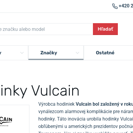
+420 
Hľadať
y
Značky
Ostatné
inky Vulcain
Výrobca hodiniek
Vulcain bol založený v rok
vynálezcom alarmovej komplikácie pre nára
hodinky.
Táto inovácia urobila hodinky Vulca
obľúbenými u amerických prezidentov počnú