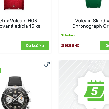
eti x Vulcain H03 -
Vulcain Skindi
tovaná edícia 15 ks
Chronograph G
Skladom
2 833 €
Do košíka
D