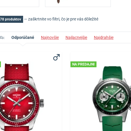
— zaškrtnite vo filtri, čo je pre vás dôležité
78 produktov
ľa:
Odporúčané
Najnovšie
Najlacnejšie
Najdrahšie
NA PREDAJNI