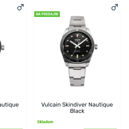
NA PREDAJNI
autique
Vulcain Skindiver Nautique
Black
Skladom