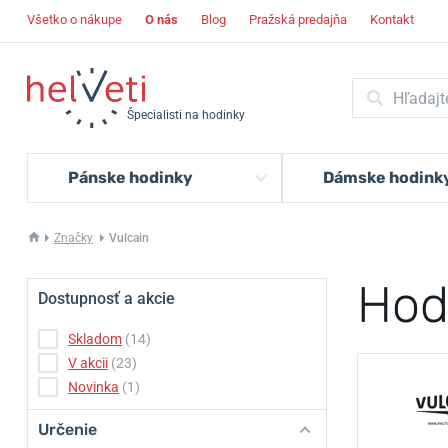
Všetko o nákupe
O nás
Blog
Pražská predajňa
Kontakt
Špecialisti na hodinky
Pánske hodinky
Dámske hodink
Značky
Vulcain
Hod
Dostupnosť a akcie
Skladom
(14)
V akcii
(23)
Novinka
(1)
Určenie