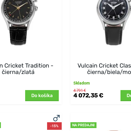
n Cricket Tradition -
Vulcain Cricket Cla
čierna/zlatá
čierna/biela/m
Skladom
4 791 €
4 072,35 €
Do košíka
D
NA PREDAJNI
-15%