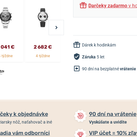
Darčeky zadarmo
v ho
Dárek k hodinkám
 041 €
2 682 €
3 143 €
1 589 €
4 týždne
4 týždne
Skladom
Skladom
Záruka
5 let
90 dní na bezplatné
vrátenie
čeky k objednávke
90 dní na vrátenie
iarsky nôž, naťahovač a iné
Vyskúšate a uvidíte
adia vám odborníci
VIP účet = 10% zľa