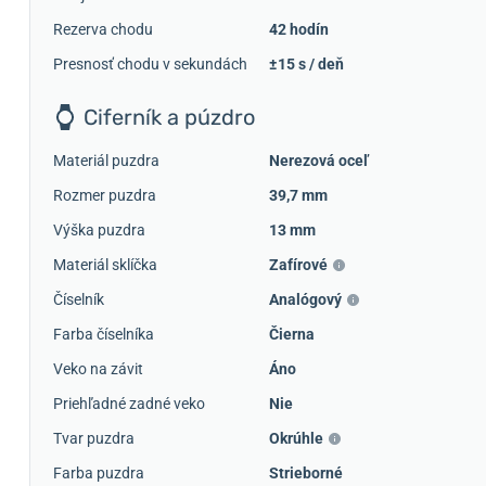
Rezerva chodu
42 hodín
Presnosť chodu v sekundách
±15 s / deň
Ciferník a púzdro
Materiál puzdra
Nerezová oceľ
Rozmer puzdra
39,7 mm
Výška puzdra
13 mm
Materiál sklíčka
Zafírové
Číselník
Analógový
Farba číselníka
Čierna
Veko na závit
Áno
Priehľadné zadné veko
Nie
Tvar puzdra
Okrúhle
Farba puzdra
Strieborné