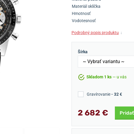
Materiál sklíčka
Hmotnosť
Vodotesnosť
Podrobný popis produktu
↓
Šírka
Skladom 1 ks
— u vás
Gravírovanie
- 32 €
2 682 €
Pridať