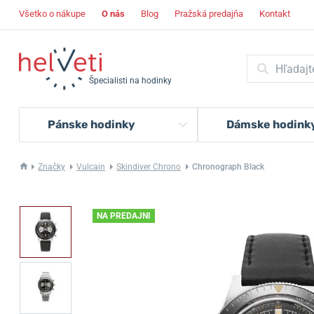
Všetko o nákupe
O nás
Blog
Pražská predajňa
Kontakt
Špecialisti na hodinky
Pánske hodinky
Dámske hodink
Značky
Vulcain
Skindiver Chrono
Chronograph Black
NA PREDAJNI