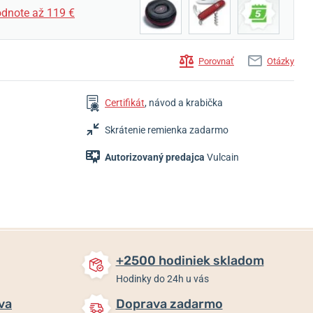
dnote až 119 €
Porovnať
Otázky
4 681 €
2 118 €
Certifikát
, návod a krabička
2 176 €
3 978,85 €
1 784 €
Skladom
Skladom
Skladom
Skrátenie remienka zadarmo
Autorizovaný predajca
Vulcain
+2500 hodiniek skladom
Hodinky do 24h u vás
va
Doprava zadarmo