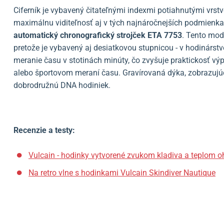
Ciferník je vybavený čitateľnými indexmi potiahnutými vrst
maximálnu viditeľnosť aj v tých najnáročnejších podmienk
automatický chronografický strojček ETA 7753
. Tento mod
pretože je vybavený aj desiatkovou stupnicou - v hodinárst
meranie času v stotinách minúty, čo zvyšuje praktickosť výp
alebo športovom meraní času. Gravírovaná dýka, zobrazujúc
dobrodružnú DNA hodiniek.
Recenzie a testy:
Vulcain - hodinky vytvorené zvukom kladiva a teplom 
Na retro vlne s hodinkami Vulcain Skindiver Nautique