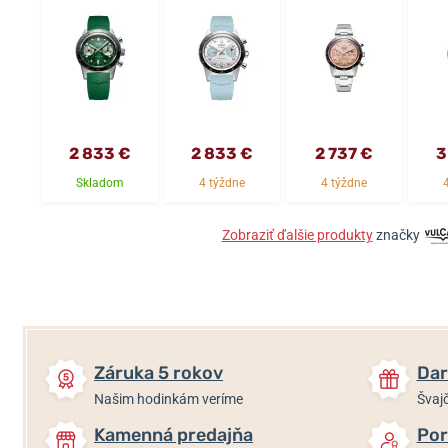
2 833 €
2 833 €
2 737 €
3
Skladom
4 týždne
4 týždne
Zobraziť ďalšie produkty
značky
Záruka 5 rokov
Dar
Našim hodinkám veríme
Švajč
Kamenná predajňa
Por