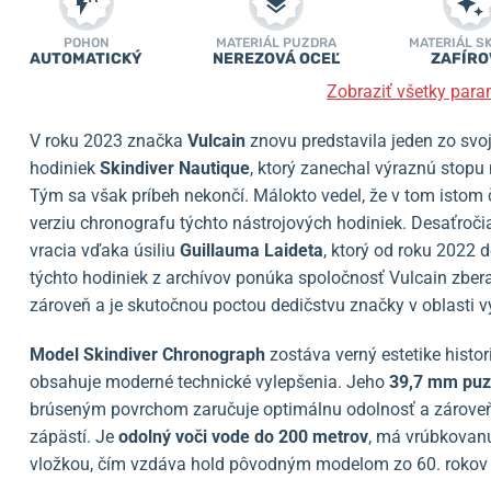
POHON
MATERIÁL PUZDRA
MATERIÁL S
AUTOMATICKÝ
NEREZOVÁ OCEĽ
ZAFÍRO
Zobraziť všetky para
V roku 2023 značka
Vulcain
znovu predstavila jeden zo svo
hodiniek
Skindiver Nautique
, ktorý zanechal výraznú stopu 
Tým sa však príbeh nekončí. Málokto vedel, že v tom istom 
verziu chronografu týchto nástrojových hodiniek. Desaťročia
vracia vďaka úsiliu
Guillauma Laideta
, ktorý od roku 2022 
týchto hodiniek z archívov ponúka spoločnosť Vulcain zbera
zároveň a je skutočnou poctou dedičstvu značky v oblasti
Model Skindiver Chronograph
zostáva verný estetike histo
obsahuje moderné technické vylepšenia. Jeho
39,7 mm puzd
brúseným povrchom zaručuje optimálnu odolnosť a zároveň
zápästí. Je
odolný voči vode do 200 metrov
, má vrúbkovan
vložkou, čím vzdáva hold pôvodným modelom zo 60. rokov 