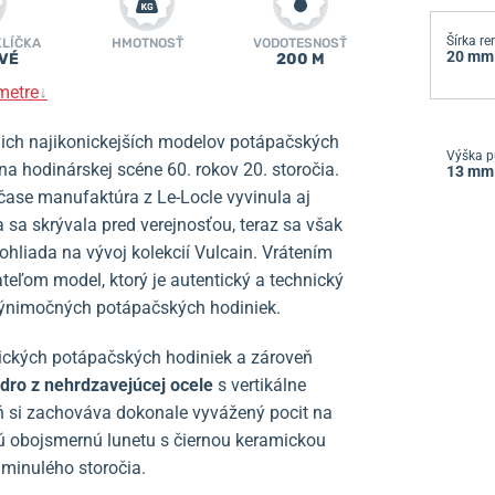
Šírka r
KLÍČKA
HMOTNOSŤ
VODOTESNOSŤ
20 mm
VÉ
200 M
metre
↓
jich najikonickejších modelov potápačských
Výška p
na hodinárskej scéne 60. rokov 20. storočia.
13 mm
čase manufaktúra z Le-Locle vyvinula aj
 sa skrývala pred verejnosťou, teraz sa však
dohliada na vývoj kolekcií Vulcain. Vrátením
teľom model, ktorý je autentický a technický
 výnimočných potápačských hodiniek.
rických potápačských hodiniek a zároveň
ro z nehrdzavejúcej ocele
s vertikálne
 si zachováva dokonale vyvážený pocit na
ú obojsmernú lunetu s čiernou keramickou
minulého storočia.