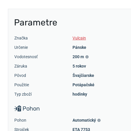
Parametre
Značka
Vulcain
Určenie
Pánske
Vodotesnosť
200 m
Záruka
5 rokov
Pôvod
Švajčiarske
Použitie
Potápačské
Typ zboží
hodinky
Pohon
Pohon
Automatický
Strojček
ETA 7753