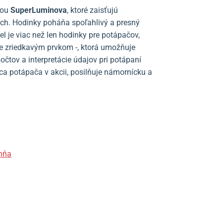
vou
SuperLuminova
, ktoré zaisťujú
ach. Hodinky poháňa spoľahlivý a presný
el je viac než len hodinky pre potápačov,
ve zriedkavým prvkom -, ktorá umožňuje
očtov a interpretácie údajov pri potápaní
a potápača v akcii, posilňuje námornícku a
ohňa