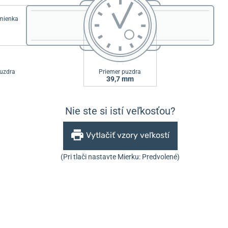
emienka
uzdra
Priemer puzdra
39,7 mm
Nie ste si istí veľkosťou?
Vytlačiť vzory veľkostí
(Pri tlači nastavte Mierku: Predvolené)