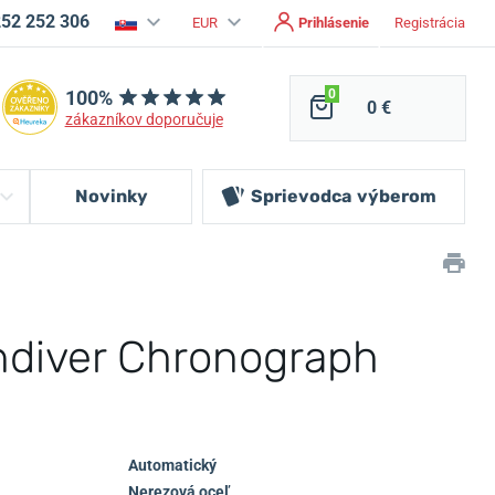
252 252 306
EUR
Prihlásenie
Registrácia
100%
0
0 €
zákazníkov doporučuje
Novinky
Sprievodca
výberom
indiver Chronograph
Automatický
Nerezová oceľ