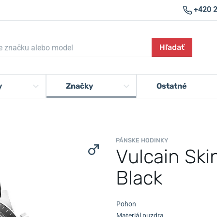
+420 
Hľadať
y
Značky
Ostatné
PÁNSKE HODINKY
Vulcain Sk
Black
Pohon
Materiál puzdra