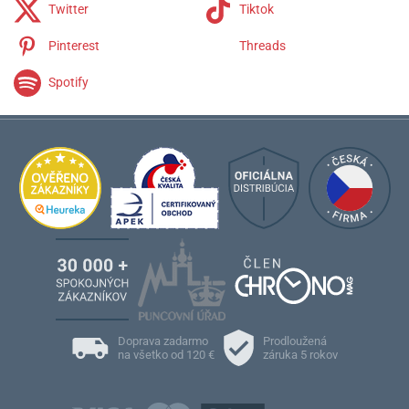
Twitter
Tiktok
Pinterest
Threads
Spotify
Doprava zadarmo
Prodloužená
na všetko od 120 €
záruka 5 rokov