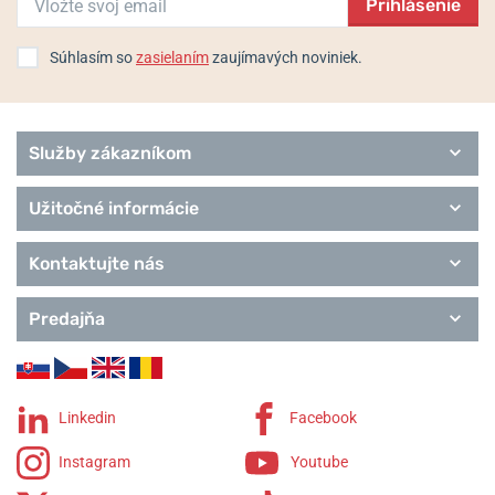
Prihlásenie
Súhlasím so
zasielaním
zaujímavých noviniek.
Služby zákazníkom
Užitočné informácie
Kontaktujte nás
Predajňa
Linkedin
Facebook
Instagram
Youtube