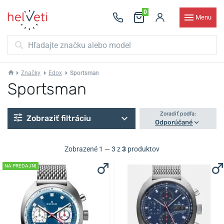
0
Menu
Značky
Edox
Sportsman
Sportsman
Zoradiť podľa:
Zobraziť filtráciu
Odporúčané
Zobrazené 1 — 3 z
3
produktov
NA PREDAJNI