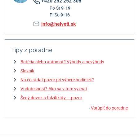
+420 252 252 306
Po-Št
9-19
Pi-So
9-16
info@helveti.sk
Tipy z poradne
Batéria alebo automat? Výhody a nevýhody
Slovník
Na čo si dať pozor pri výbere hodiniek?
Vodotesnosť? Ako sa v tom vyznať
Šedý dovoz a falzifikáty — pozor
Vstúpiť do poradne
↓