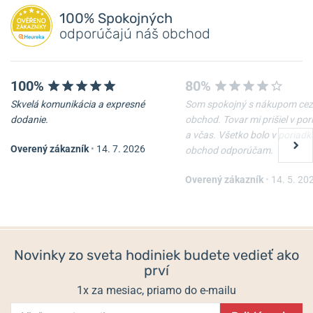
100% Spokojných
odporúčajú náš obchod
100%
80%
Skvelá komunikácia a expresné
Som spokojný s nákupom cez
dodanie.
obchod. Tovar mi prišiel v po
a včas. Všetko bolo v poriadk
Overený zákazník
•
14. 7. 2026
obchod odporúčam.
Overený zákazník
•
14. 5. 20
Novinky zo sveta hodiniek budete vedieť ako
prví
1x za mesiac, priamo do e-mailu