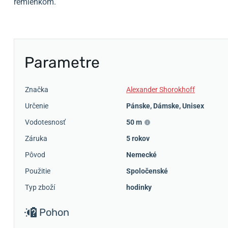
remienkom.
Parametre
Značka
Alexander Shorokhoff
Určenie
Pánske
,
Dámske
,
Unisex
Vodotesnosť
50 m
Záruka
5 rokov
Pôvod
Nemecké
Použitie
Spoločenské
Typ zboží
hodinky
Pohon