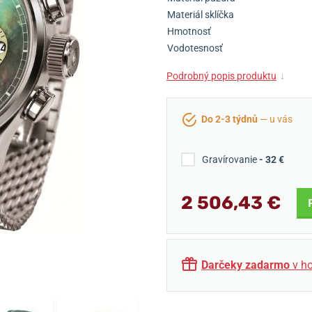
Materiál sklíčka
Hmotnosť
Vodotesnosť
Podrobný popis produktu
↓
Do 2-3 týdnů
— u vás
Gravírovanie
- 32 €
2 506,43 €
Darčeky zadarmo
v ho