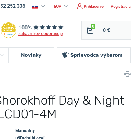
252 252 306
EUR
Prihlásenie
Registrácia
100%
0
0 €
zákazníkov doporučuje
Novinky
Sprievodca
výberom
Shorokhoff Day & Night
.LCD01-4M
Manuálny
Ušľachtilá oceľ