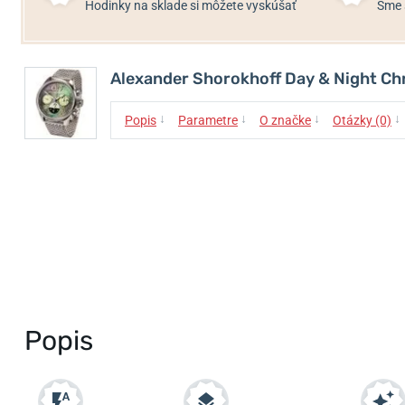
Hodinky na sklade si môžete vyskúšať
Sme 
Alexander Shorokhoff Day & Night C
↓
↓
↓
↓
Popis
Parametre
O značke
Otázky (0)
Popis