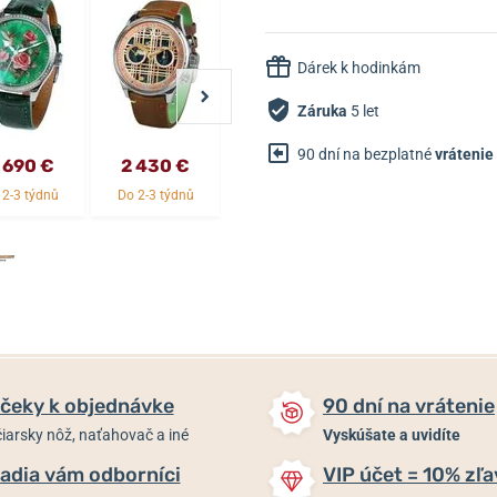
Dárek k hodinkám
Záruka
5 let
90 dní na bezplatné
vrátenie
 690 €
2 430 €
1 310,66 €
2 430,16 €
 2-3 týdnů
Do 2-3 týdnů
Do 2-3 týdnů
Do 2-3 týdnů
čeky k objednávke
90 dní na vrátenie
iarsky nôž, naťahovač a iné
Vyskúšate a uvidíte
adia vám odborníci
VIP účet = 10% zľa