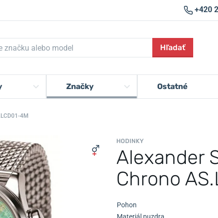
+420 
Hľadať
y
Značky
Ostatné
S.LCD01-4M
HODINKY
Alexander 
Chrono AS
Pohon
Materiál puzdra