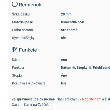
Remienok
Šírka pásku
20 mm
Materiál pásku
Ušľachtilá oceľ
Farba náramku
Strieborná
Rychlostěžejky
nie
Funkcie
Dátum
Áno
Funkcia
Dátum
,
Stopky
,
Priehľadné
Stopky
Áno
Korunka skrutkovacia
Nie
Za
správnosť údajov ručíme
. Našli ste chybu?
Napíšte nám
a zís
Garant: Kateřina Žváček