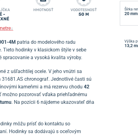
Šírka r
LÍČKA
HMOTNOSŤ
VODOTESNOSŤ
20 mm
É -
50 M
EXNÉ
metre
↓
CD01-4M
patria do
modelového radu
Výška p
13,2 
. Tieto hodinky v klasickom štýle v sebe
é spracovanie a vysoká kvalita výroby.
né z ušľachtilej ocele. V jeho vnútri sa
m
31681.AS chronograf. Jednotlivé časti sú
rubínovými kameňmi a má rezervu chodu
42
sť možno pozorovať vďaka priehľadnému
átumu
. Na pozícii 6 nájdeme ukazovateľ dňa
odinky môžu prísť do kontaktu so
vaní. Hodinky sa dodávajú s oceľovým