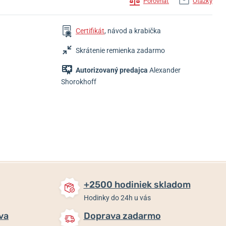
Porovnať
Otázky
Certifikát
, návod a krabička
Skrátenie remienka zadarmo
Autorizovaný predajca
Alexander
1 825 €
3 899 €
4 929 €
Shorokhoff
Skladom
Skladom
Skladom
+2500 hodiniek skladom
Hodinky do 24h u vás
va
Doprava zadarmo