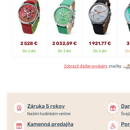
2 528 €
2 032,59 €
1 921,77 €
3
Do 3 dní
Do 3 dní
Do 3 dní
Do
Zobraziť ďalšie produkty
značky
Záruka 5 rokov
Dar
Našim hodinkám veríme
Švajč
Kamenná predajňa
Por