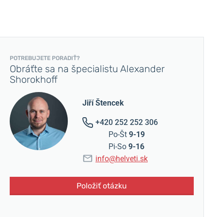
POTREBUJETE PORADIŤ?
Obráťte sa na špecialistu Alexander
Shorokhoff
Jiří Štencek
+420 252 252 306
Po-Št
9-19
Pi-So
9-16
info@helveti.sk
Položiť otázku