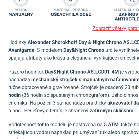
POHON
MATERIÁL PUZDRA
MATERIÁL SK
MANUÁLNY
UŠĽACHTILÁ OCEĽ
ZAFÍROV
ANTIREFL
Zobraziť všetky para
Hodinky
Alexander Shorokhoff Day & Night Chrono AS.L
Avantgarde
. S modelom
Day&Night Chrono
určite vyniknete
spájajú atribúty ako krása a elegancia, vynikajúce remeseln
Puzdro hodiniek
Day&Night Chrono AS.LCD01-4M
je vyrobe
nachádza
mechanický strojček s manuálnym naťahovaní
ručne opracované a gravírované. Strojček je osadený 23 
hodín
(36 hodín so spusteným chronografom). Jeho činno
ciferníku. Na pozícii 3 sa nachádza praktický
ukazovateľ d
a noci. Perleťový ciferník je chránený
zafírovým sklíčkom
.
Vodotesnosť tohto modelu je nastavená na
5 ATM
, takže h
striekajúcou vodou napríklad pri umývaní rúk alebo sprcho