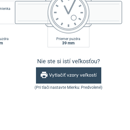
emienka
uzdra
Priemer puzdra
mm
39 mm
Nie ste si istí veľkosťou?
Vytlačiť vzory veľkostí
(Pri tlači nastavte Mierku: Predvolené)