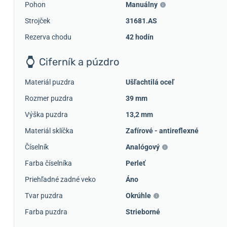
Pohon
Manuálny
Strojček
31681.AS
Rezerva chodu
42 hodín
Ciferník a púzdro
Materiál puzdra
Ušľachtilá oceľ
Rozmer puzdra
39 mm
Výška puzdra
13,2 mm
Materiál sklíčka
Zafírové - antireflexné
Číselník
Analógový
Farba číselníka
Perleť
Priehľadné zadné veko
Áno
Tvar puzdra
Okrúhle
Farba puzdra
Strieborné