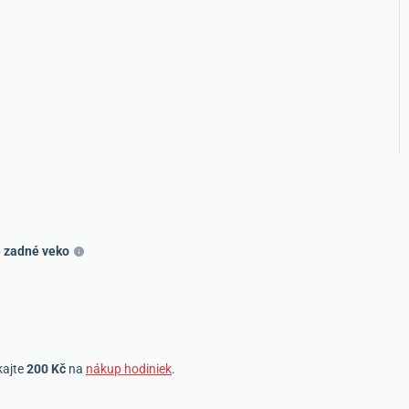
 zadné veko
kajte
200 Kč
na
nákup hodiniek
.