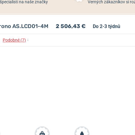
špecialisti na naše značky
Verných zákazníkov si 
hrono AS.LCD01-4M
2 506,43 €
Do 2-3 týdnů
↓
Podobné (7)