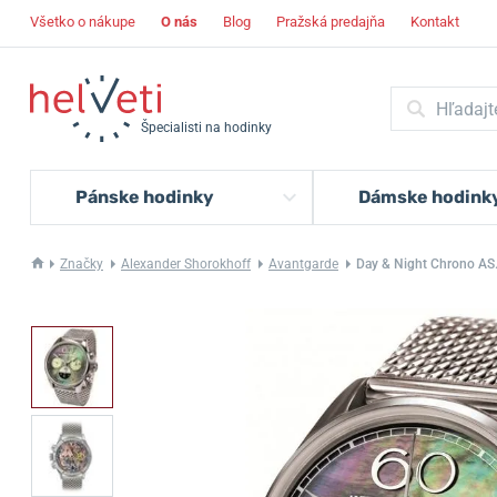
Všetko o nákupe
O nás
Blog
Pražská predajňa
Kontakt
Špecialisti na hodinky
Pánske hodinky
Dámske hodink
Značky
Alexander Shorokhoff
Avantgarde
Day & Night Chrono A