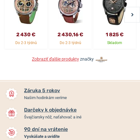
2 430 €
2 430,16 €
1 825 €
Do 2-3 týdnů
Do 2-3 týdnů
Skladom
Zobraziť ďalšie produkty
značky
Záruka 5 rokov
Našim hodinkám veríme
Darčeky k objednávke
Švajčiarsky nôž, naťahovač a iné
90 dní na vrátenie
Vyskúšate a uvidíte