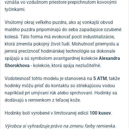
vznáša vo vzdušnom priestore prepichnutom kovovými
tyčinkami.
Vnútorný okraj veľkého puzdra, ako aj vonkajší obvod
malého puzdra pripomínajú do seba zapadajúce ozubené
kolesá. Táto forma má evokovať pocit industrializácie,
ktorá zmenila pokojný život ľudí. Mohutnosť priemyslu a
jemná precíznosť hodinárskej technológie sa dokonale
spájajú a sú symbolom avantgardnej kolekcie
Alexandra
Shorokhova
- kolekcie, ktorá spája nezlučiteľné.
Vodotesnosť tohto modelu je stanovená na
5 ATM
, takže
hodinky môžu prísť do kontaktu so striekajúcou vodou
napríklad pri umývaní rúk alebo sprchovaní. Hodinky sa
dodávajú s remienkom z teľacej kože.
Hodinky boli vyrobené v limitovanej edícii
100 kusov
.
Výrobca si vyhradzuje právo na zmenu farby remienka.