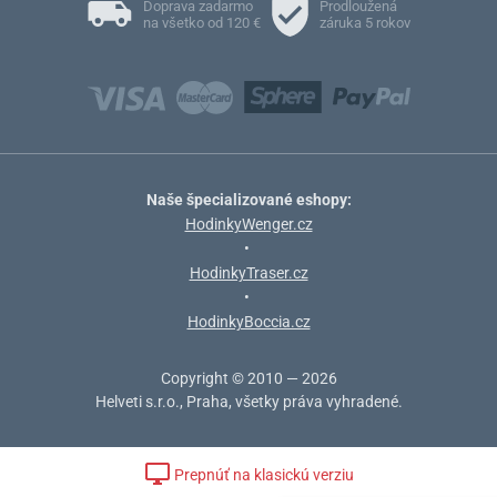
Doprava zadarmo
Prodloužená
na všetko od 120 €
záruka 5 rokov
Naše špecializované eshopy:
HodinkyWenger.cz
•
HodinkyTraser.cz
•
HodinkyBoccia.cz
Copyright © 2010 — 2026
Helveti s.r.o., Praha, všetky práva vyhradené.
Prepnúť na klasickú verziu