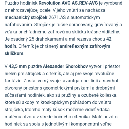
Puzdro hodiniek
Revolution AVG AS.REV-AVG
je vyrobené
z nehrdzavejúcej ocele. V jeho vnútri sa nachádza
mechanický strojček
2671.AS s automatickým
naťahovaním. Strojček je ručne opracovaný, gravírovaný a
vďaka priehľadnému zafírovému sklíčku krásne viditeľný.
Je osadený 25 drahokamami a má rezervu chodu
42
hodín
. Ciferník je chránený
antireflexným zafírovým
sklíčkom
.
V
43,5 mm
puzdre
Alexander Shorokhov
vytvoril priestor
nielen pre strojček a ciferník, ale aj pre svoje revolučné
fantázie. Zostal verný svojej avantgardnej línii a navrhol
otvorený priestor s geometrickými prvkami a drobnými
súčasťami hodiniek, ako sú pružiny a ozubené kolieska,
ktoré sú akoby mikroskopickým pohľadom do vnútra
strojčeka, ktorého malý kúsok môžeme vidieť vďaka
malému otvoru v strede bočného ciferníka. Malé puzdro
hodiniek sa spolu s jednotlivými komponentmi voľne