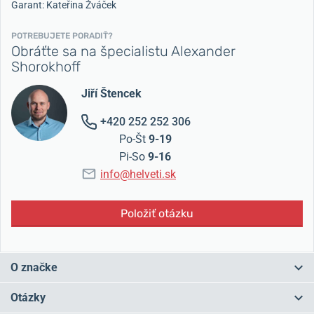
Garant: Kateřina Žváček
POTREBUJETE PORADIŤ?
Obráťte sa na špecialistu Alexander
Shorokhoff
Jiří Štencek
+420 252 252 306
Po-Št
9-19
Pi-So
9-16
info@helveti.sk
Položiť otázku
O značke
Alexander Shorokhoff
je nemecká spoločnosť vyrábajúca
Otázky
mechanické hodinky s vysoko umeleckým dizajnom. Zakladateľ