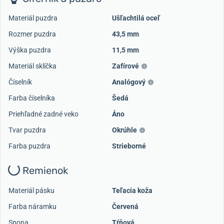
Materiál puzdra
Ušľachtilá oceľ
Rozmer puzdra
43,5 mm
Výška puzdra
11,5 mm
Materiál sklíčka
Zafírové
Číselník
Analógový
Farba číselníka
Šedá
Priehľadné zadné veko
Áno
Tvar puzdra
Okrúhle
Farba puzdra
Strieborné
Remienok
Materiál pásku
Teľacia koža
Farba náramku
Červená
Spona
Tŕňová