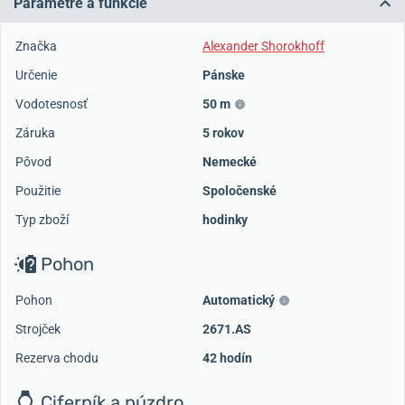
Parametre a funkcie
Značka
Alexander Shorokhoff
Určenie
Pánske
Vodotesnosť
50 m
Záruka
5 rokov
Pôvod
Nemecké
Použitie
Spoločenské
Typ zboží
hodinky
Pohon
Pohon
Automatický
Strojček
2671.AS
Rezerva chodu
42 hodín
Ciferník a púzdro