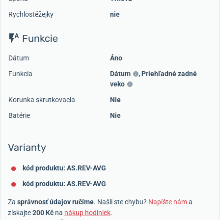
Rychlostěžejky
nie
Funkcie
Dátum
Áno
Funkcia
Dátum
,
Priehľadné zadné
veko
Korunka skrutkovacia
Nie
Batérie
Nie
Varianty
kód produktu: AS.REV-AVG
kód produktu: AS.REV-AVG
Za
správnosť údajov ručíme
. Našli ste chybu?
Napíšte nám
a
získajte
200 Kč
na
nákup hodiniek
.