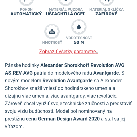
POHON
MATERIÁL PUZDRA
MATERIÁL SKLÍČKA
AUTOMATICKÝ
UŠĽACHTILÁ OCEĽ
ZAFÍROVÉ
VODOTESNOSŤ
50 M
HMOTNOSŤ
Zobraziť všetky parametre
↓
Pánske hodinky
Alexander Shorokhoff Revolution AVG
AS.REV-AVG
patria
do modelového radu
Avantgarde
. S
novým modelom
Revolution Avantgarde
sa Alexander
Shorokhov snažil vniesť do hodinárskeho umenia a
dizajnu viac umenia, viac avantgardy, viac revolúcie.
Zároveň chcel využiť svoje technické zručnosti a predstaviť
svoju víziu budúcnosti. Model bol nominovaný na
prestížnu
cenu German Design Award 2020
a stal sa jej
víťazom.