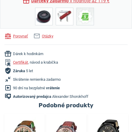
Darčeky zadarmo
v hodnote až 119 €
Porovnať
Otázky
Dárek k hodinkám
Certifikát
, návod a krabička
Záruka
5 let
Skrátenie remienka zadarmo
90 dní na bezplatné
vrátenie
Autorizovaný predajca
Alexander Shorokhoff
Podobné produkty