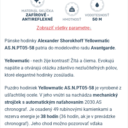
MATERIÁL SKLÍČKA
ZAFÍROVÉ -
VODOTESNOSŤ
ANTIREFLEXNÉ
50 M
HMOTNOSŤ
Zobraziť všetky parametre
↓
Pánske hodinky
Alexander Shorokhoff Yellowmatic
AS.N.PT05-58
patria
do modelového radu
Avantgarde
.
Yellowmatic
- nech žije kontrast! Žltá a čierna. Evokujú
napätie a otvárajú otázku zdanlivo nezlučiteľných pólov,
ktoré elegantné hodinky zosúladia.
Puzdro hodiniek
Yellowmatic AS.N.PT05-58
je vyrobené z
ušľachtilej ocele. V jeho vnútri sa nachádza
mechanický
strojček s
automatickým naťahovaním
2030.AS
chronograf. Je osadený 49 rubínovými kamienkami a
rezerva energie je
38 hodín
(36 hodín, ak je v prevádzke
chronograf). Jeho chod možno pozorovať vďaka