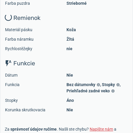
Farba puzdra
Strieborné
Remienok
Materiál pásku
Koža
Farba náramku
Žltá
Rychlostěžejky
nie
Funkcie
Dátum
Nie
Funkcia
Bez dátumovky
,
Stopky
,
Priehľadné zadné veko
Stopky
Áno
Korunka skrutkovacia
Nie
Za
správnosť údajov ručíme
. Našli ste chybu?
Napíšte nám
a