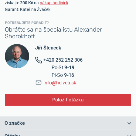
získajte
200 Kč
na
nákup hodiniek
.
Garant: Kateřina Žváček
POTREBUJETE PORADIŤ?
Obráťte sa na špecialistu Alexander
Shorokhoff
Jiří Štencek
+420 252 252 306
Po-Št
9-19
Pi-So
9-16
info@helveti.sk
Položiť otázku
O značke
Alexander Shorokhoff
je nemecká spoločnosť vyrábajúca