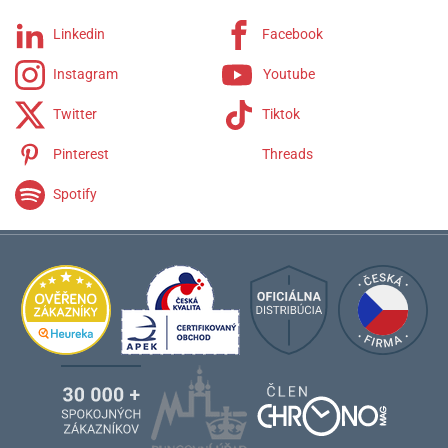
Remienky Alexander Shorokhoff
Linkedin
Facebook
Instagram
Youtube
Twitter
Tiktok
Pinterest
Threads
Spotify