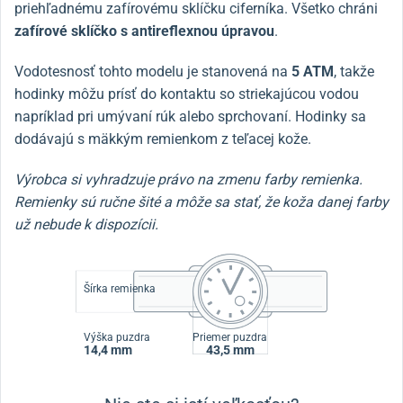
priehľadnému zafírovému sklíčku ciferníka. Všetko chráni
zafírové sklíčko
s antireflexnou úpravou
.
Vodotesnosť tohto modelu je stanovená na
5 ATM
, takže
hodinky môžu prísť do kontaktu so striekajúcou vodou
napríklad pri umývaní rúk alebo sprchovaní. Hodinky sa
dodávajú s mäkkým remienkom z teľacej kože.
Výrobca si vyhradzuje právo na zmenu farby remienka.
Remienky sú ručne šité a môže sa stať, že koža danej farby
už nebude k dispozícii.
Šírka remienka
Výška puzdra
Priemer puzdra
14,4 mm
43,5 mm