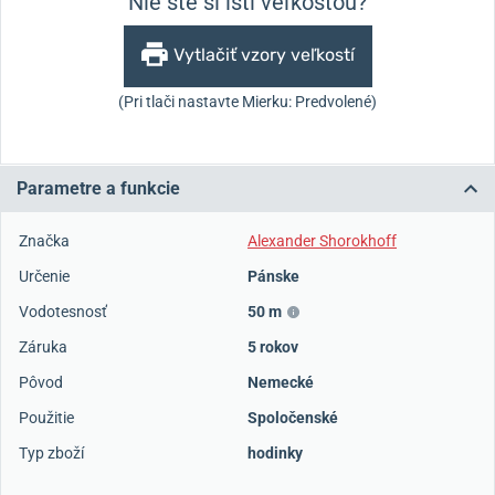
Nie ste si istí veľkosťou?
Vytlačiť vzory veľkostí
(Pri tlači nastavte Mierku: Predvolené)
Parametre a funkcie
Značka
Alexander Shorokhoff
Určenie
Pánske
Vodotesnosť
50 m
Záruka
5 rokov
Pôvod
Nemecké
Použitie
Spoločenské
Typ zboží
hodinky