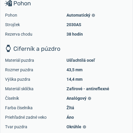
Pohon
Pohon
Automatický
Strojček
2030AS
Rezerva chodu
38 hodín
Ciferník a púzdro
Materiál puzdra
Ušľachtilá oceľ
Rozmer puzdra
43,5 mm
Výška puzdra
14,4 mm
Materiál sklíčka
Zafírové - antireflexné
Číselník
Analógový
Farba číselníka
Žltá
Priehľadné zadné veko
Áno
Tvar puzdra
Okrúhle