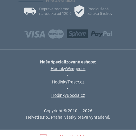
Doprava zadarmo
Prodloužená
na všetko od 120 €
záruka 5 rokov
Naše špecializované eshopy:
HodinkyWenger.cz
•
HodinkyTraser.cz
•
HodinkyBoccia.cz
Copyright © 2010 — 2026
Helveti s.r.o., Praha, všetky práva vyhradené.