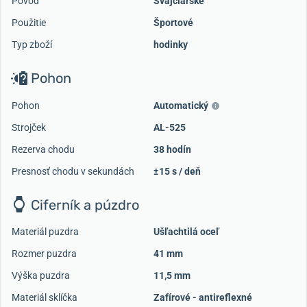
Pôvod
Švajčiarske
Použitie
Športové
Typ zboží
hodinky
Pohon
Pohon
Automatický
Strojček
AL-525
Rezerva chodu
38 hodín
Presnosť chodu v sekundách
±15 s / deň
Ciferník a púzdro
Materiál puzdra
Ušľachtilá oceľ
Rozmer puzdra
41 mm
Výška puzdra
11,5 mm
Materiál sklíčka
Zafírové - antireflexné