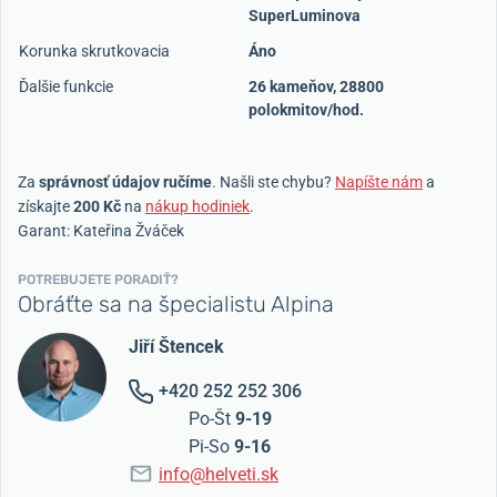
SuperLuminova
Korunka skrutkovacia
Áno
Ďalšie funkcie
26 kameňov, 28800
polokmitov/hod.
Za
správnosť údajov ručíme
. Našli ste chybu?
Napíšte nám
a
získajte
200 Kč
na
nákup hodiniek
.
Garant: Kateřina Žváček
POTREBUJETE PORADIŤ?
Obráťte sa na špecialistu Alpina
Jiří Štencek
+420 252 252 306
Po-Št
9-19
Pi-So
9-16
info@helveti.sk