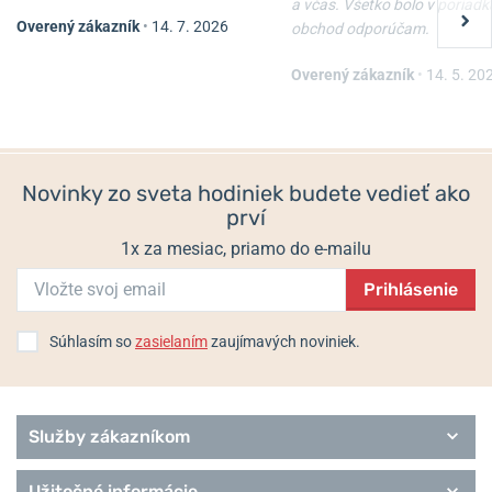
watches.com
a včas. Všetko bolo v poriadk
Overený zákazník
•
14. 7. 2026
obchod odporúčam.
Alpina × TRTS Seastrong
Alpina Seastrong Diver
Populárne modelové rady Alpina
Diver Extreme Automatic
Extreme Automatic AL-
AL-520G3VE6
525B3VE6
Overený zákazník
•
14. 5. 20
Alpiner
Startimer
Seastrong
Do 2 dní
Do 2 dní
Comtesse
2 195 €
1 995 €
Heritage
Novinky zo sveta hodiniek budete vedieť ako
prví
1x za mesiac, priamo do e-mailu
Prihlásenie
Súhlasím so
zasielaním
zaujímavých noviniek.
Služby zákazníkom
Užitočné informácie