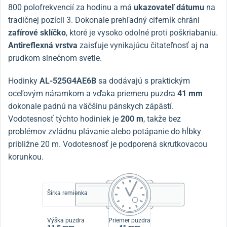
800 polofrekvencií za hodinu a má
ukazovateľ dátumu
na
tradičnej pozícii 3. Dokonale prehľadný ciferník chráni
zafírové sklíčko
, ktoré je vysoko odolné proti poškriabaniu.
Antireflexná vrstva
zaisťuje vynikajúcu čitateľnosť aj na
prudkom slnečnom svetle.
Hodinky
AL-525G4AE6B
sa dodávajú s praktickým
oceľovým náramkom a vďaka priemeru puzdra
41 mm
dokonale padnú na väčšinu pánskych zápästí.
Vodotesnosť týchto hodiniek je
200 m
, takže bez
problémov zvládnu plávanie alebo potápanie do hĺbky
približne 20 m. Vodotesnosť je podporená skrutkovacou
korunkou.
Šírka remienka
Výška puzdra
Priemer puzdra