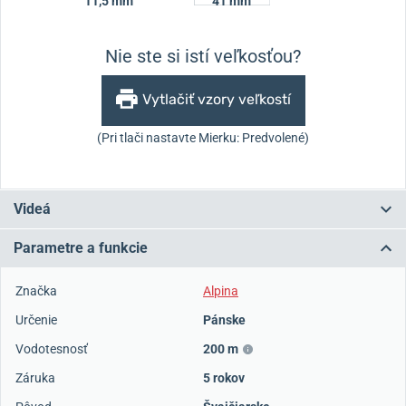
11,5 mm
41 mm
Nie ste si istí veľkosťou?
Vytlačiť vzory veľkostí
(Pri tlači nastavte Mierku: Predvolené)
Videá
Parametre a funkcie
Značka
Alpina
Určenie
Pánske
Vodotesnosť
200 m
Záruka
5 rokov