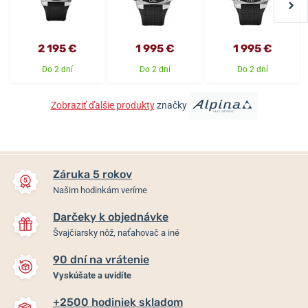
2 195 €
1 995 €
1 995 €
Do 2 dní
Do 2 dní
Do 2 dní
Zobraziť ďalšie produkty
značky
Záruka 5 rokov
Našim hodinkám veríme
Darčeky k objednávke
Švajčiarsky nôž, naťahovač a iné
90 dní na vrátenie
Vyskúšate a uvidíte
+2500 hodiniek skladom