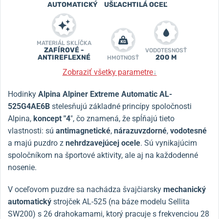
AUTOMATICKÝ
UŠĽACHTILÁ OCEĽ
MATERIÁL SKLÍČKA
ZAFÍROVÉ -
VODOTESNOSŤ
ANTIREFLEXNÉ
200 M
HMOTNOSŤ
Zobraziť všetky parametre
↓
Hodinky
Alpina Alpiner Extreme Automatic AL-
525G4AE6B
stelesňujú základné princípy spoločnosti
Alpina,
koncept "4
", čo znamená, že spĺňajú tieto
vlastnosti: sú
antimagnetické
,
nárazuvzdorné
,
vodotesné
a majú puzdro z
nehrdzavejúcej ocele
. Sú vynikajúcim
spoločníkom na športové aktivity, ale aj na každodenné
nosenie.
V oceľovom puzdre sa nachádza švajčiarsky
mechanický
automatický
strojček AL-525 (na báze modelu Sellita
SW200) s 26 drahokamami, ktorý pracuje s frekvenciou 28