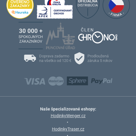
Doprava zadarmo
Prodloužená
na všetko od 120 €
záruka 5 rokov
Naše špecializované eshopy:
HodinkyWenger.cz
•
HodinkyTraser.cz
•