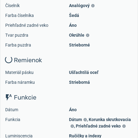
Číselník
Analógový
Farba číselníka
Šedá
Priehľadné zadné veko
Áno
Tvar puzdra
Okrúhle
Farba puzdra
Strieborné
Remienok
Materiál pásku
Ušľachtilá oceľ
Farba náramku
Strieborná
Funkcie
Dátum
Áno
Funkcia
Dátum
,
Korunka skrutkovacia
,
Priehľadné zadné veko
Luminiscencia
Ručičky a indexy