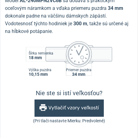
Model
AL-240MPN2VC6B
sa dodáva s praktickým
oceľovým náramkom a vďaka priemeru puzdra
34 mm
dokonale padne na väčšinu dámskych zápästí.
Vodotesnosť týchto hodiniek je
300 m
, takže sú určené aj
na hĺbkové potápanie.
Šírka remienka
18 mm
Výška puzdra
Priemer puzdra
10,15 mm
34 mm
Nie ste si istí veľkosťou?
Vytlačiť vzory veľkostí
(Pri tlači nastavte Mierku: Predvolené)