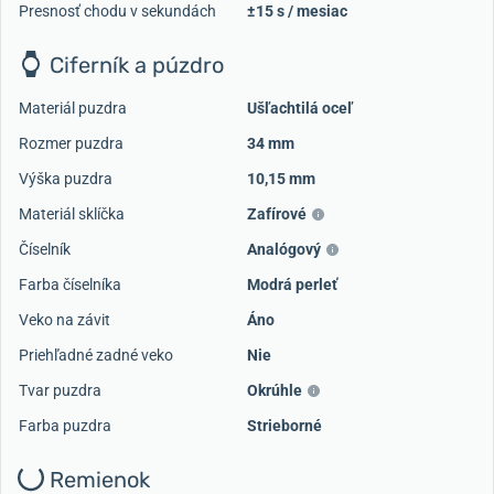
Presnosť chodu v sekundách
±15 s / mesiac
Ciferník a púzdro
Materiál puzdra
Ušľachtilá oceľ
Rozmer puzdra
34 mm
Výška puzdra
10,15 mm
Materiál sklíčka
Zafírové
Číselník
Analógový
Farba číselníka
Modrá perleť
Veko na závit
Áno
Priehľadné zadné veko
Nie
Tvar puzdra
Okrúhle
Farba puzdra
Strieborné
Remienok