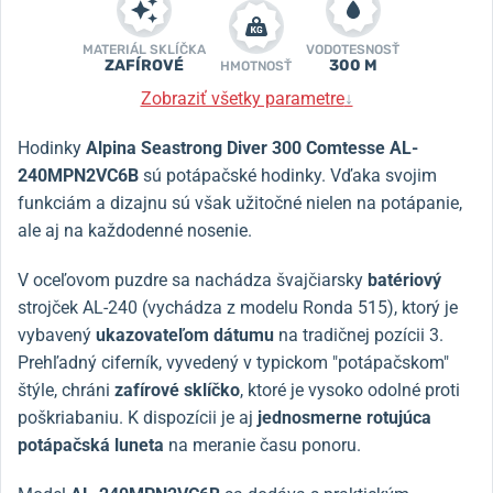
MATERIÁL SKLÍČKA
VODOTESNOSŤ
ZAFÍROVÉ
300 M
HMOTNOSŤ
Zobraziť všetky parametre
↓
Hodinky
Alpina Seastrong Diver 300 Comtesse AL-
240MPN2VC6B
sú potápačské hodinky. Vďaka svojim
funkciám a dizajnu sú však užitočné nielen na potápanie,
ale aj na každodenné nosenie.
V oceľovom puzdre sa nachádza švajčiarsky
batériový
strojček AL-240 (vychádza z modelu Ronda 515), ktorý je
vybavený
ukazovateľom dátumu
na tradičnej pozícii 3.
Prehľadný ciferník, vyvedený v typickom "potápačskom"
štýle, chráni
zafírové sklíčko
, ktoré je vysoko odolné proti
poškriabaniu. K dispozícii je aj
jednosmerne rotujúca
potápačská luneta
na meranie času ponoru.