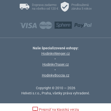
Doprava zadarmo
Prodloužená
na všetko od 120 €
záruka 5 rokov
Naše špecializované eshopy:
HodinkyWenger.cz
•
HodinkyTraser.cz
•
HodinkyBoccia.cz
Copyright © 2010 — 2026
Helveti s.r.o., Praha, všetky práva vyhradené.
Prepnúť na klasickú verziu