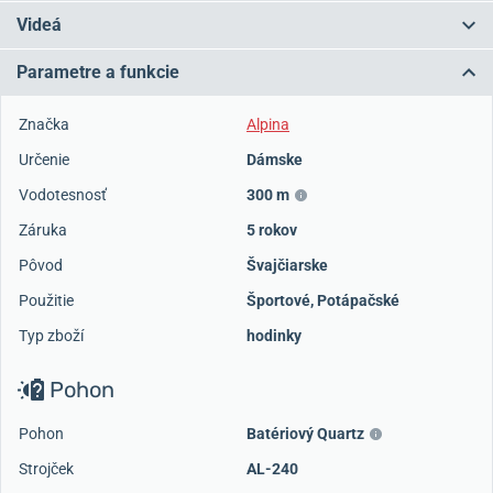
Videá
Parametre a funkcie
Značka
Alpina
Určenie
Dámske
Vodotesnosť
300 m
Záruka
5 rokov
Pôvod
Švajčiarske
Použitie
Športové
,
Potápačské
Typ zboží
hodinky
Pohon
Pohon
Batériový Quartz
Strojček
AL-240