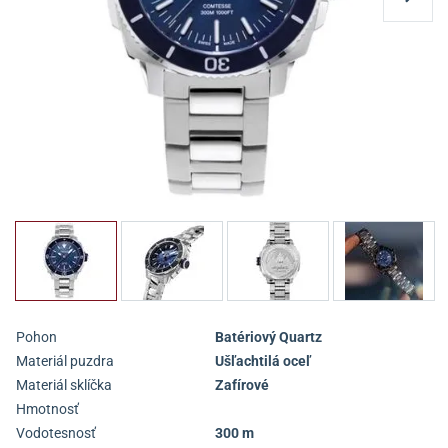
Pohon
Batériový Quartz
Materiál puzdra
Ušľachtilá oceľ
Materiál sklíčka
Zafírové
Hmotnosť
Vodotesnosť
300 m