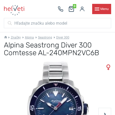
0
Menu
Značky
Alpina
Seastrong
Diver 300
Alpina Seastrong Diver 300
Comtesse AL-240MPN2VC6B