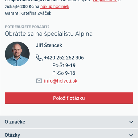
získajte
200 Kč
na
nákup hodiniek
.
Garant: Kateřina Žváček
POTREBUJETE PORADIŤ?
Obráťte sa na špecialistu Alpina
Jiří Štencek
+420 252 252 306
Po-Št
9-19
Pi-So
9-16
info@helveti.sk
Položiť otázku
O značke
Alpina je pre nás opäť krokom vyššie, krokom medzi tradičných
Otázky