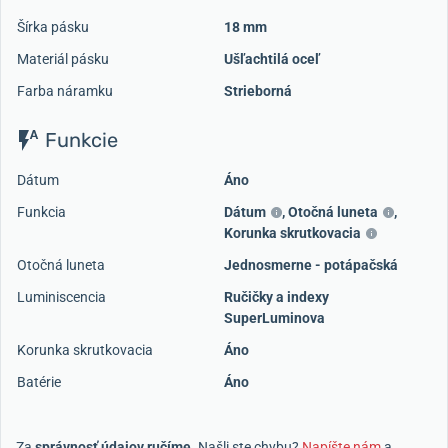
Šírka pásku
18 mm
Materiál pásku
Ušľachtilá oceľ
Farba náramku
Strieborná
Funkcie
Dátum
Áno
Funkcia
Dátum
,
Otočná luneta
,
Korunka skrutkovacia
Otočná luneta
Jednosmerne - potápačská
Luminiscencia
Ručičky a indexy
SuperLuminova
Korunka skrutkovacia
Áno
Batérie
Áno
Za
správnosť údajov ručíme
. Našli ste chybu?
Napíšte nám
a