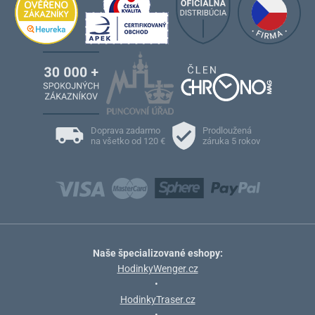
Doprava zadarmo
Prodloužená
na všetko od 120 €
záruka 5 rokov
Naše špecializované eshopy:
HodinkyWenger.cz
•
HodinkyTraser.cz
•