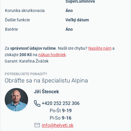
SuperLuminova
Korunka skrutkovacia
Áno
Ďalšie funkcie
Veľký dátum
Batérie
Áno
Za
správnosť údajov ručíme
. Našli ste chybu?
Napíšte nám
a
získajte
200 Kč
na
nákup hodiniek
.
Garant: Kateřina Žváček
POTREBUJETE PORADIŤ?
Obráťte sa na špecialistu Alpina
Jiří Štencek
+420 252 252 306
Po-Št
9-19
Pi-So
9-16
info@helveti.sk