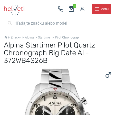
0
Menu
Značky
Alpina
Startimer
Pilot Chronograph
Alpina Startimer Pilot Quartz
Chronograph Big Date AL-
372WB4S26B