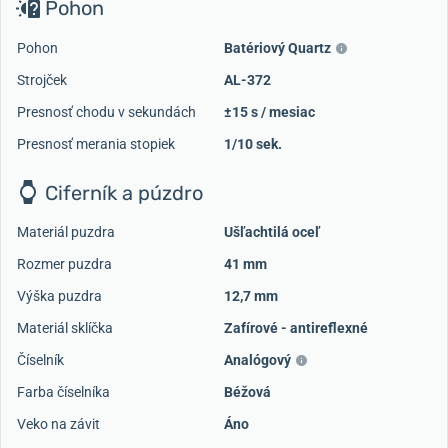
Pohon
Pohon
Batériový Quartz
Strojček
AL-372
Presnosť chodu v sekundách
±15 s / mesiac
Presnosť merania stopiek
1/10 sek.
Ciferník a púzdro
Materiál puzdra
Ušľachtilá oceľ
Rozmer puzdra
41 mm
Výška puzdra
12,7 mm
Materiál sklíčka
Zafírové - antireflexné
Číselník
Analógový
Farba číselníka
Béžová
Veko na závit
Áno