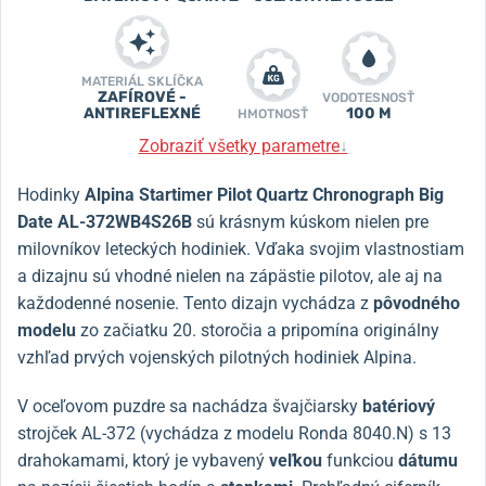
MATERIÁL SKLÍČKA
ZAFÍROVÉ -
VODOTESNOSŤ
ANTIREFLEXNÉ
100 M
HMOTNOSŤ
Zobraziť všetky parametre
↓
Hodinky
Alpina Startimer Pilot Quartz Chronograph Big
Date AL-372WB4S26B
sú krásnym kúskom nielen pre
milovníkov leteckých hodiniek. Vďaka svojim vlastnostiam
a dizajnu sú vhodné nielen na zápästie pilotov, ale aj na
každodenné nosenie. Tento dizajn vychádza z
pôvodného
modelu
zo začiatku 20. storočia a pripomína originálny
vzhľad prvých vojenských pilotných hodiniek Alpina.
V oceľovom puzdre sa nachádza švajčiarsky
batériový
strojček AL-372 (vychádza z modelu Ronda 8040.N) s 13
drahokamami, ktorý je vybavený
veľkou
funkciou
dátumu