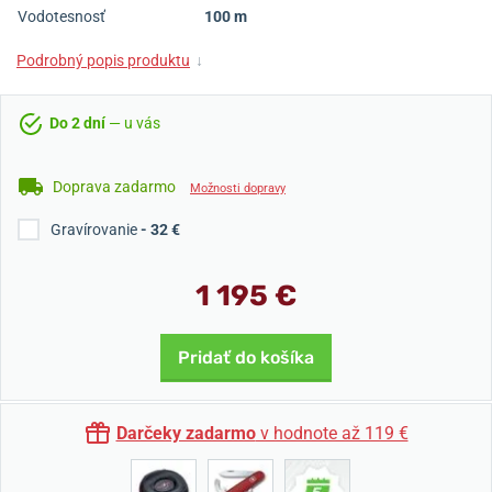
Vodotesnosť
100 m
Podrobný popis produktu
↓
Do 2 dní
— u vás
Doprava zadarmo
Možnosti dopravy
Gravírovanie
- 32 €
1 195 €
Pridať do košíka
Darčeky zadarmo
v hodnote až 119 €