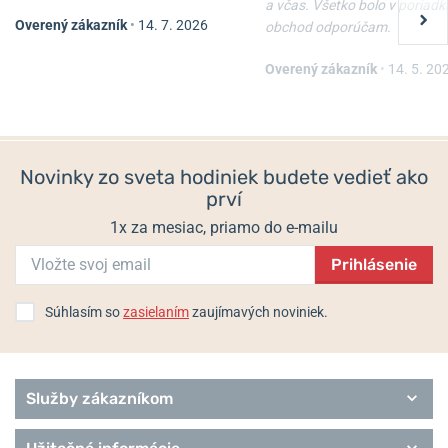
watches.com
a včas. Všetko bolo v poriadk
Overený zákazník
•
14. 7. 2026
obchod odporúčam.
Alpina Startimer Pilot Quartz
Alpina Startimer Pilot
Populárne modelové rady Alpina
Chronograph Big Date AL-
Automatic AL-525BW4S26B
372BW4S26B
Overený zákazník
•
14. 5. 20
Alpiner
Startimer
Seastrong
Skladom
Skladom
1 250 €
Comtesse
1 195 €
937,50 €
Heritage
Novinky zo sveta hodiniek budete vedieť ako
prví
1x za mesiac, priamo do e-mailu
Prihlásenie
Súhlasím so
zasielaním
zaujímavých noviniek.
Služby zákazníkom