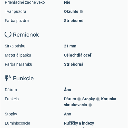
Priehľadné zadné veko
Nie
Tvar puzdra
Okrúhle
Farba puzdra
Strieborné
Remienok
Šírka pásku
21 mm
Materiál pásku
Ušľachtilá oceľ
Farba náramku
Strieborná
Funkcie
Dátum
Áno
Funkcia
Dátum
,
Stopky
,
Korunka
skrutkovacia
Stopky
Áno
Luminiscencia
Ručičky a indexy