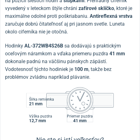
na pozícii šiestich hodín a
stopkami
. Prehľadný ciferník
vyvedený v leteckom štýle chráni
zafírové sklíčko
, ktoré je
maximálne odolné proti poškriabaniu.
Antireflexná vrstva
zaručuje dobrú čitateľnosť aj pri jasnom svetle. Luneta
okolo ciferníka nie je otočná.
Hodinky
AL-372WB4S26B
sa dodávajú s praktickým
oceľovým náramkom a vďaka priemeru puzdra
41 mm
dokonale padnú na väčšinu pánskych zápästí.
Vodotesnosť týchto hodiniek je
100 m
, takže bez
problémov zvládnu napríklad plávanie.
Šírka remienka
21 mm
Výška puzdra
Priemer puzdra
12,7 mm
41 mm
Nie ste si istí veľkosťou?