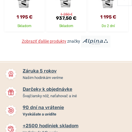
1 250 €
1 195 €
1 195 €
937,50 €
Skladom
Skladom
Do 2 dní
Zobraziť ďalšie produkty
značky
Záruka 5 rokov
Našim hodinkám veríme
Darčeky k objednávke
Švajčiarsky nôž, naťahovač a iné
90 dní na vrátenie
Vyskúšate a uvidíte
+2500 hodiniek skladom