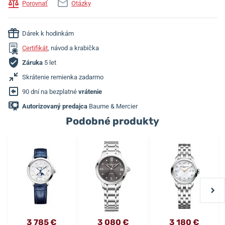
Porovnať
Otázky
Dárek k hodinkám
Certifikát
, návod a krabička
Záruka
5 let
Skrátenie remienka zadarmo
90 dní na bezplatné
vrátenie
Autorizovaný predajca
Baume & Mercier
Podobné produkty
3 785 €
3 080 €
3 180 €