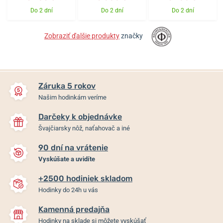
Do 2 dní
Do 2 dní
Do 2 dní
Zobraziť ďalšie produkty
značky
Záruka 5 rokov
Našim hodinkám veríme
Darčeky k objednávke
Švajčiarsky nôž, naťahovač a iné
90 dní na vrátenie
Vyskúšate a uvidíte
+2500 hodiniek skladom
Hodinky do 24h u vás
Kamenná predajňa
Hodinky na sklade si môžete vyskúšať