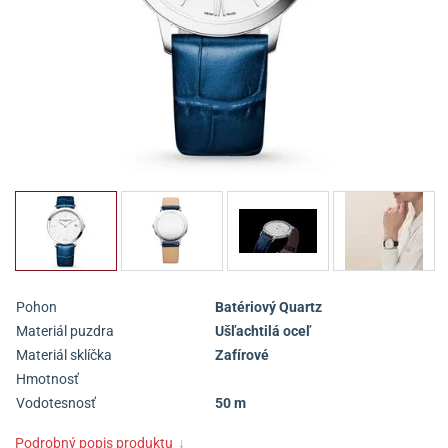
Pohon
Batériový Quartz
Materiál puzdra
Ušľachtilá oceľ
Materiál sklíčka
Zafírové
Hmotnosť
Vodotesnosť
50 m
Podrobný popis produktu
↓