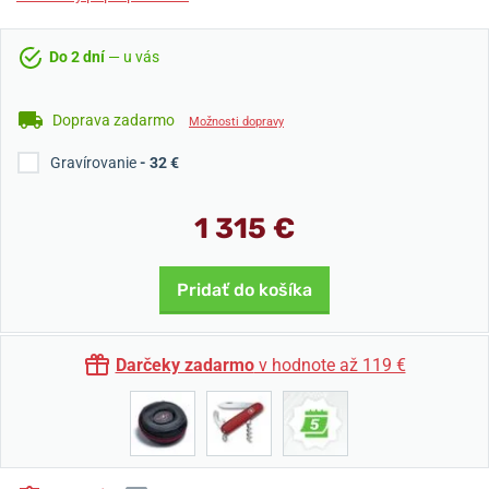
Do 2 dní
— u vás
Doprava zadarmo
Možnosti dopravy
Gravírovanie
- 32 €
1 315 €
Pridať do košíka
Darčeky zadarmo
v hodnote až 119 €