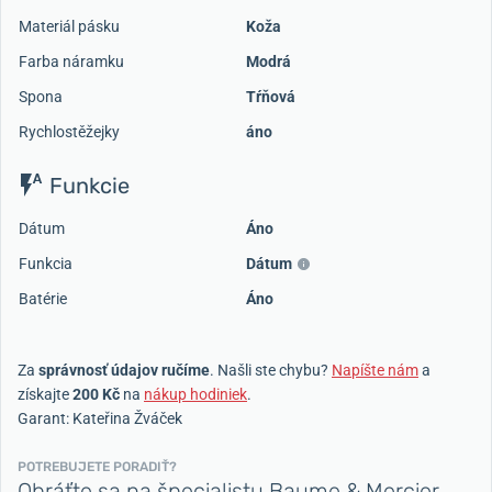
Materiál pásku
Koža
Farba náramku
Modrá
Spona
Tŕňová
Rychlostěžejky
áno
Funkcie
Dátum
Áno
Funkcia
Dátum
Batérie
Áno
Za
správnosť údajov ručíme
. Našli ste chybu?
Napíšte nám
a
získajte
200 Kč
na
nákup hodiniek
.
Garant: Kateřina Žváček
POTREBUJETE PORADIŤ?
Obráťte sa na špecialistu Baume & Mercier