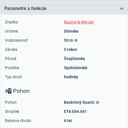
Parametre a funkcie
Značka
Baume & Mercier
Určenie
Dámske
Vodotesnosť
50 m
Záruka
5 rokov
Pôvod
Švajčiarske
Použitie
Spoločenské
Typ zboží
hodinky
Pohon
Pohon
Batériový Quartz
Strojček
ETA E64.041
Rezerva chodu
6 let