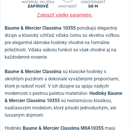
MATERIÁL SKLÍČKA
VODOTESNOSŤ
ZAFÍROVÉ
50 M
HMOTNOSŤ
Zobraziť všetky parametre
↓
Baume & Mercier Classima 10355
ponúkajú elegantný
dizajn a klasický vzhľad, vďaka čomu sú skvelou voľbou
pre elegantné dámske hodinky vhodné na formálne
príležitosti. Vďaka súboru funkcií sú však vhodné aj na
každodenné nosenie.
Baume & Mercier Classima
sú klasické hodinky s
okrúhlym puzdrom a dokonale vyváženými proporciami,
ktoré je radosť nosiť. V ich dizajne sa spája nádych
modernosti s pestrou paletou materiálov.
Hodinky Baume
& Mercier Classima 10355
sú nestarnúcou klasikou,
nadčasovým modelom, ktorý pôsobí jednoduchým, ale
luxusným dojmom.
Hodinky
Baume & Mercier Classima M0A10355
majú