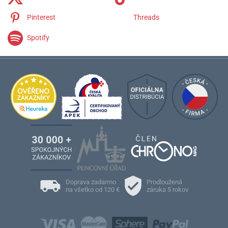
Pinterest
Threads
Spotify
Doprava zadarmo
Prodloužená
na všetko od 120 €
záruka 5 rokov