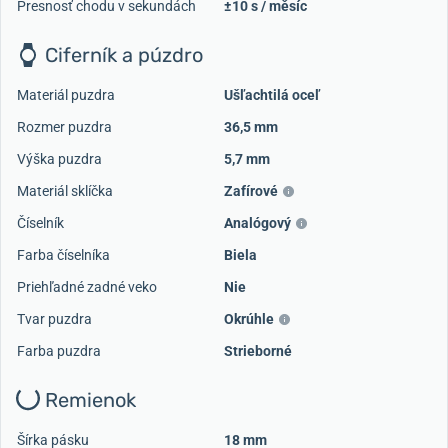
Presnosť chodu v sekundách
±10 s / měsíc
Ciferník a púzdro
Materiál puzdra
Ušľachtilá oceľ
Rozmer puzdra
36,5 mm
Výška puzdra
5,7 mm
Materiál sklíčka
Zafírové
Číselník
Analógový
Farba číselníka
Biela
Priehľadné zadné veko
Nie
Tvar puzdra
Okrúhle
Farba puzdra
Strieborné
Remienok
Šírka pásku
18 mm