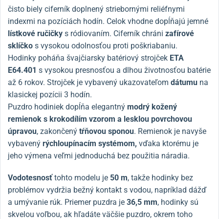
čisto biely ciferník doplnený striebornými reliéfnymi
indexmi na pozíciách hodín. Celok vhodne dopĺňajú jemné
lístkové
ručičky
s ródiovaním. Ciferník chráni
zafírové
sklíčko
s vysokou odolnosťou proti poškriabaniu.
Hodinky poháňa švajčiarsky batériový strojček
ETA
E64.401
s vysokou presnosťou a dlhou životnosťou batérie
až 6 rokov. Strojček je vybavený ukazovateľom
dátumu
na
klasickej pozícii 3 hodín.
Puzdro hodiniek dopĺňa elegantný
modrý kožený
remienok s krokodílím vzorom a lesklou povrchovou
úpravou
, zakončený
tŕňovou sponou
. Remienok je navyše
vybavený
rýchloupínacím systémom,
vďaka ktorému je
jeho výmena veľmi jednoduchá bez použitia náradia.
Vodotesnosť
tohto modelu je
50 m
, takže hodinky bez
problémov vydržia bežný kontakt s vodou, napríklad dážď
a umývanie rúk. Priemer puzdra je
36,5 mm
, hodinky sú
skvelou voľbou, ak hľadáte väčšie puzdro, okrem toho