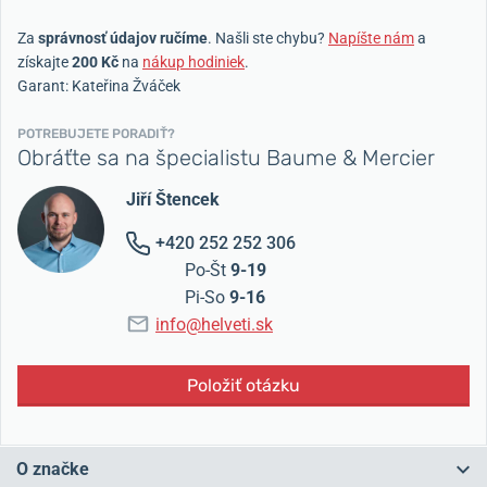
Za
správnosť údajov ručíme
. Našli ste chybu?
Napíšte nám
a
získajte
200 Kč
na
nákup hodiniek
.
Garant: Kateřina Žváček
POTREBUJETE PORADIŤ?
Obráťte sa na špecialistu Baume & Mercier
Jiří Štencek
+420 252 252 306
Po-Št
9-19
Pi-So
9-16
info@helveti.sk
Položiť otázku
O značke