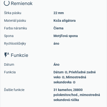
Remienok
Šírka pásku
22 mm
Materiál pásku
Koža aligátora
Farba náramku
Čierna
Spona
Motýľová spona
Rychlostěžejky
áno
Funkcie
Dátum
Áno
Funkcia
Dátum
,
Priehľadné zadné
veko
,
Mimostredná
sekundovka
Ďalšie funkcie
31 kameňov, 28800
polokmitov/hod., mimostredná
sekundová rúčka