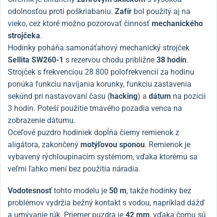
odolnosťou proti poškriabaniu.
Zafír
bol použitý aj na
vieko, cez ktoré možno pozorovať činnosť
mechanického
strojčeka
.
Hodinky poháňa samonáťahový mechanický strojček
Sellita SW260-1
s rezervou chodu približne
38 hodín
.
Strojček s frekvenciou 28 800 polofrekvencií za hodinu
ponúka funkciu navíjania korunky, funkciu zastavenia
sekúnd pri nastavovaní času (
hacking
) a
dátum
na pozícii
3 hodín. Poteší použitie tmavého pozadia venca na
zobrazenie dátumu.
Oceľové puzdro hodiniek dopĺňa čierny remienok z
aligátora, zakončený
motýľovou sponou
. Remienok je
vybavený rýchloupínacím systémom, vďaka ktorému sa
veľmi ľahko mení bez použitia náradia.
Vodotesnosť
tohto modelu je
50 m
, takže hodinky bez
problémov vydržia bežný kontakt s vodou, napríklad dážď
a umývanie rúk. Priemer puzdra je
42 mm
, vďaka čomu sú