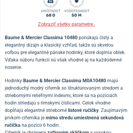
HMOTNOSŤ
VODOTESNOSŤ
68 G
50 M
Zobraziť všetky parametre
↓
Baume & Mercier Classima 10480
ponúkajú čistý a
elegantný dizajn a klasický vzhľad, takže sú skvelou
voľbou pre elegantné pánske hodinky, ktoré doplnia oblek.
Vďaka súboru funkcií sú však vhodné aj na každodenné
nosenie.
Hodinky
Baume & Mercier Classima M0A10480
majú
jednoduchý modrý ciferník so štruktúrovaným stredom a
striebornými reliéfnymi indexmi, ktoré sa na pozíciách
hodín striedajú s rímskymi číslicami. Celok vhodne
dopĺňajú elegantné strieborné
listové
ručičky
. Zaujímavým
prvkom ciferníka je
mimo stredu umiestnená sekundová
ručička
na pozícii 6 hodín.
Ciferník je chránený
zafírovým sklíčkom
s vysokou