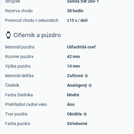
Strojček
Sellita SW 260-1
Rezerva chodu
38 hodín
Presnosť chodu v sekundách
±15 s / deň
Ciferník a púzdro
Materiál puzdra
Ušľachtilá oceľ
Rozmer puzdra
42 mm
Výška puzdra
10 mm
Materiál sklíčka
Zafírové
Číselník
Analógový
Farba číselníka
Modrá
Priehľadné zadné veko
Áno
Tvar puzdra
Okrúhle
Farba puzdra
Strieborné