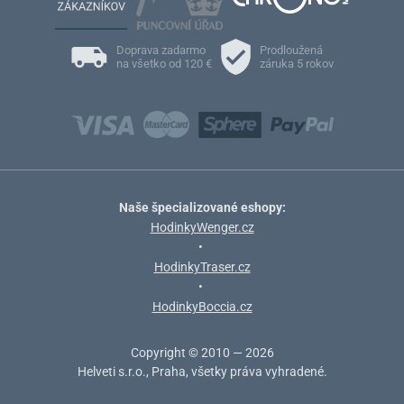
Doprava zadarmo
Prodloužená
na všetko od 120 €
záruka 5 rokov
Naše špecializované eshopy:
HodinkyWenger.cz
•
HodinkyTraser.cz
•
HodinkyBoccia.cz
Copyright © 2010 — 2026
Helveti s.r.o., Praha, všetky práva vyhradené.