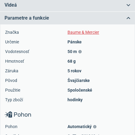
Videá
Parametre a funkcie
Značka
Baume & Mercier
Určenie
Pánske
Vodotesnosť
50 m
Hmotnosť
68 g
Záruka
5 rokov
Pôvod
Švajčiarske
Použitie
Spoločenské
Typ zboží
hodinky
Pohon
Pohon
Automatický