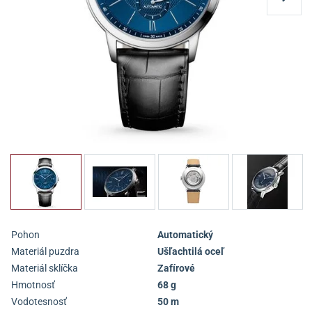
Pohon
Automatický
Materiál puzdra
Ušľachtilá oceľ
Materiál sklíčka
Zafírové
Hmotnosť
68 g
Vodotesnosť
50 m