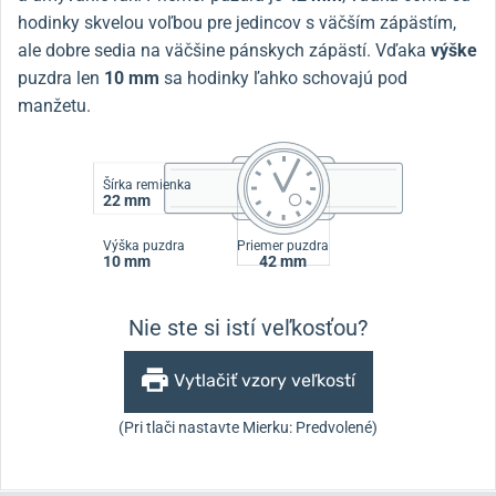
hodinky skvelou voľbou pre jedincov s väčším zápästím,
ale dobre sedia na väčšine pánskych zápästí. Vďaka
výške
puzdra len
10 mm
sa hodinky ľahko schovajú pod
manžetu.
Šírka remienka
22 mm
Výška puzdra
Priemer puzdra
10 mm
42 mm
Nie ste si istí veľkosťou?
Vytlačiť vzory veľkostí
(Pri tlači nastavte Mierku: Predvolené)