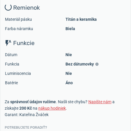
Remienok
Materiál pásku
Titán a keramika
Farba náramku
Biela
Funkcie
Dátum
Nie
Funkcia
Bez dátumovky
Luminiscencia
Nie
Batérie
Áno
Za
správnosť údajov ručíme
. Našli ste chybu?
Napíšte nám
a
získajte
200 Kč
na
nákup hodiniek
.
Garant: Kateřina Žváček
POTREBUJETE PORADIŤ?