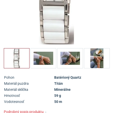
Pohon
Batériový Quartz
Materiál puzdra
Titán
Materiál sklíčka
Minerálne
Hmotnosť
59 g
Vodotesnosť
50 m
Podrobný popis produktu
↓