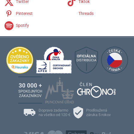
Twitter
Tiktok
Pinterest
Threads
Spotify
Doprava zadarmo
Prodloužená
na všetko od 120 €
záruka 5 rokov