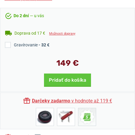
Do 2 dní
— u vás
Doprava od 17 €
Možnosti dopravy
Gravírovanie
- 32 €
149 €
Pridať do košíka
Darčeky zadarmo
v hodnote až 119 €