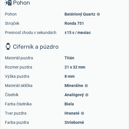
Pohon
Pohon
Batériový Quartz
Strojček
Ronda 751
Presnosť chodu v sekundách
±15 s / mesiac
Ciferník a púzdro
Materiál puzdra
Titán
Rozmer puzdra
21 x 32 mm
Výška puzdra
8 mm
Materiál sklíčka
Minerálne
Číselník
Analógový
Farba číselníka
Biela
Tvar puzdra
Hranaté
Farba puzdra
Strieborné