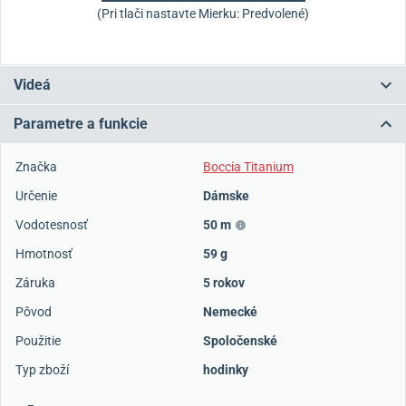
(Pri tlači nastavte Mierku: Predvolené)
Videá
Parametre a funkcie
Značka
Boccia Titanium
Určenie
Dámske
Vodotesnosť
50 m
Hmotnosť
59 g
Záruka
5 rokov
Pôvod
Nemecké
Použitie
Spoločenské
Typ zboží
hodinky