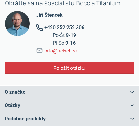
Obráťte sa na špecialistu Boccia Titanium
Jiří Štencek
+420 252 252 306
Po-Št
9-19
Pi-So
9-16
info@helveti.sk
Položiť otázku
O značke
Nemecká firma Boccia Titanium sa špecializuje na výrobu hodiniek
Otázky
z
titánu
a
keramiky
.
Titán neobsahuje nikel a je teda úplne
antialergický
.
Hodinky Boccia Titanium spájajú nemeckú
Podobné produkty
precíznosť spracovania s dokonalým materiálom.
Nie náhodou sa
Máte otázku? Zanechajte nám komentár
tak stali v Nemecku
najpredávanejšou značkou
do 500 €.
NOVINKA
NOVINKA
NA PREDAJNI
NA PREDAJNI