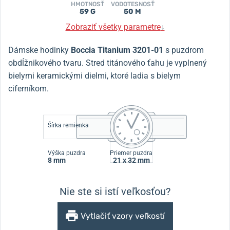
HMOTNOSŤ
VODOTESNOSŤ
59 G
50 M
Zobraziť všetky parametre
↓
Dámske hodinky
Boccia Titanium 3201-01
s puzdrom
obdĺžnikového tvaru.
Stred titánového ťahu je vyplnený
bielymi keramickými dielmi, ktoré ladia s bielym
ciferníkom.
Šírka remienka
Výška puzdra
Priemer puzdra
8 mm
21 x 32 mm
Nie ste si istí veľkosťou?
Vytlačiť vzory veľkostí