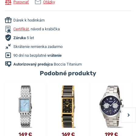
Porovnať
Otázky
Dárek k hodinkám
Certifikát
, návod a krabička
Záruka
5 let
Skrátenie remienka zadarmo
90 dní na bezplatné
vrátenie
Autorizovaný predajca
Boccia Titanium
Podobné produkty
149 €
169 €
199 €