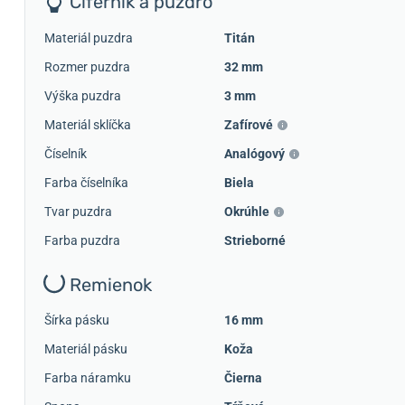
Ciferník a púzdro
Materiál puzdra
Titán
Rozmer puzdra
32 mm
Výška puzdra
3 mm
Materiál sklíčka
Zafírové
Číselník
Analógový
Farba číselníka
Biela
Tvar puzdra
Okrúhle
Farba puzdra
Strieborné
Remienok
Šírka pásku
16 mm
Materiál pásku
Koža
Farba náramku
Čierna