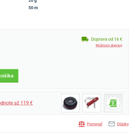
20 g
50 m
Doprava od 16 €
Možnosti dopravy
košíka
dnote až 119 €
Porovnať
Otázky