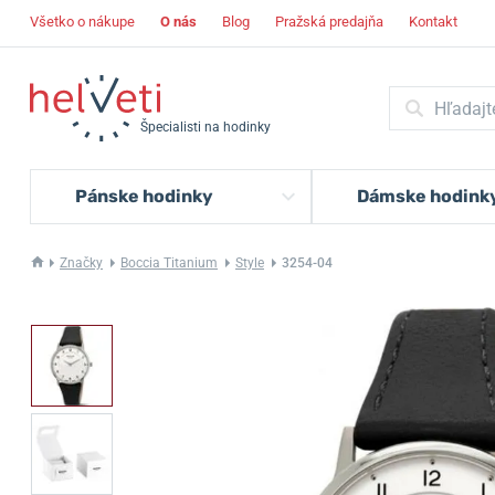
Všetko o nákupe
O nás
Blog
Pražská predajňa
Kontakt
Špecialisti na hodinky
Pánske hodinky
Dámske hodink
Značky
Boccia Titanium
Style
3254-04