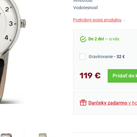
Hmotnosť
Vodotesnosť
Podrobný popis produktu
↓
Do 2 dní
— u vás
Gravírovanie
- 32 €
119 €
Pridať do 
Darčeky zadarmo
v ho