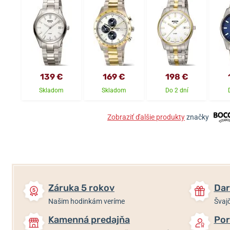
139 €
169 €
198 €
Skladom
Skladom
Do 2 dní
Zobraziť ďalšie produkty
značky
Záruka 5 rokov
Dar
Našim hodinkám veríme
Švajč
Kamenná predajňa
Por