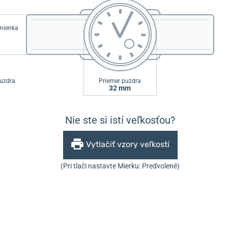
emienka
uzdra
Priemer puzdra
32 mm
Nie ste si istí veľkosťou?
Vytlačiť vzory veľkostí
(Pri tlači nastavte Mierku: Predvolené)