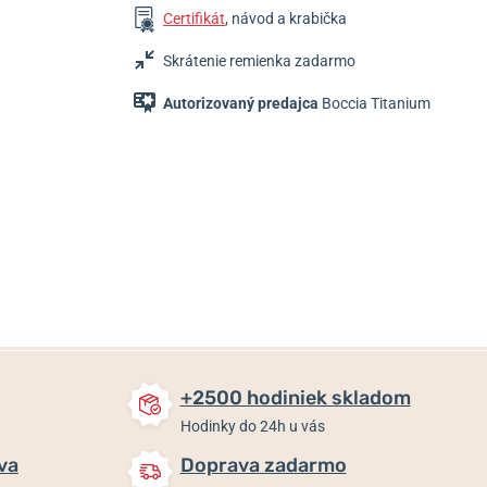
Certifikát
, návod a krabička
Skrátenie remienka zadarmo
Autorizovaný predajca
Boccia Titanium
129 €
99 €
89 €
Do 2-3 týdnů
Skladom
Skladom
+2500 hodiniek skladom
Hodinky do 24h u vás
va
Doprava zadarmo