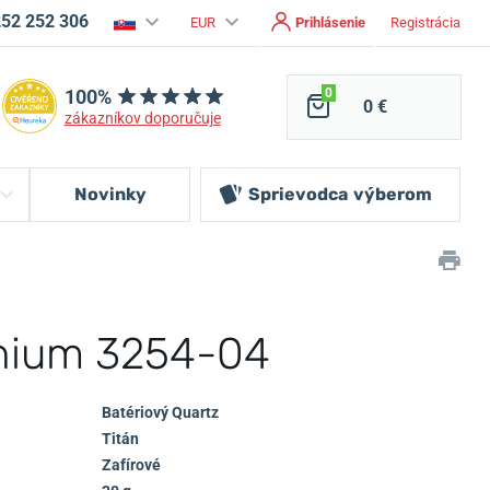
252 252 306
EUR
Prihlásenie
Registrácia
100%
0
0 €
zákazníkov doporučuje
Novinky
Sprievodca
výberom
anium 3254-04
Batériový Quartz
Titán
Zafírové