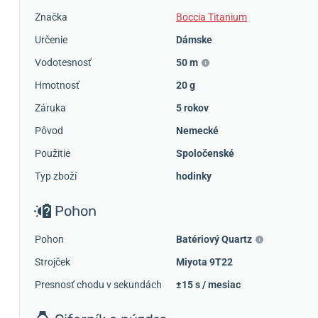
Značka
Boccia Titanium
Určenie
Dámske
Vodotesnosť
50 m
Hmotnosť
20 g
Záruka
5 rokov
Pôvod
Nemecké
Použitie
Spoločenské
Typ zboží
hodinky
Pohon
Pohon
Batériový Quartz
Strojček
Miyota 9T22
Presnosť chodu v sekundách
±15 s / mesiac