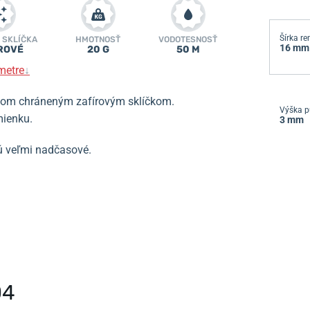
Šírka r
 SKLÍČKA
HMOTNOSŤ
VODOTESNOSŤ
16 mm
ROVÉ
20 G
50 M
metre
↓
íkom chráneným zafírovým sklíčkom.
Výška p
mienku.
3 mm
ú veľmi nadčasové.
04