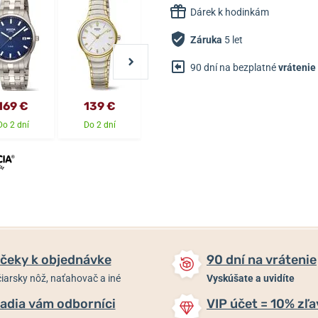
Dárek k hodinkám
Záruka
5 let
90 dní na bezplatné
vrátenie
169 €
139 €
169 €
149 €
Do 2 dní
Do 2 dní
Do 2 dní
Do 2 dní
čeky k objednávke
90 dní na vrátenie
iarsky nôž, naťahovač a iné
Vyskúšate a uvidíte
adia vám odborníci
VIP účet = 10% zľa