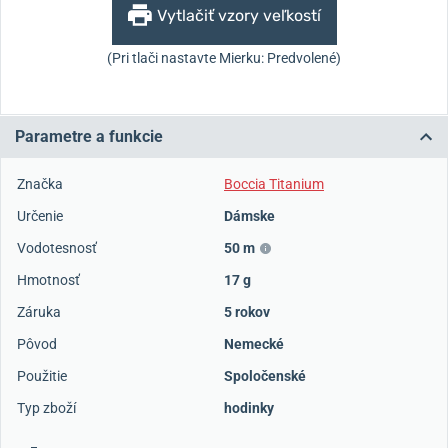
Vytlačiť vzory veľkostí
(Pri tlači nastavte Mierku: Predvolené)
Parametre a funkcie
Značka
Boccia Titanium
Určenie
Dámske
Vodotesnosť
50 m
Hmotnosť
17 g
Záruka
5 rokov
Pôvod
Nemecké
Použitie
Spoločenské
Typ zboží
hodinky