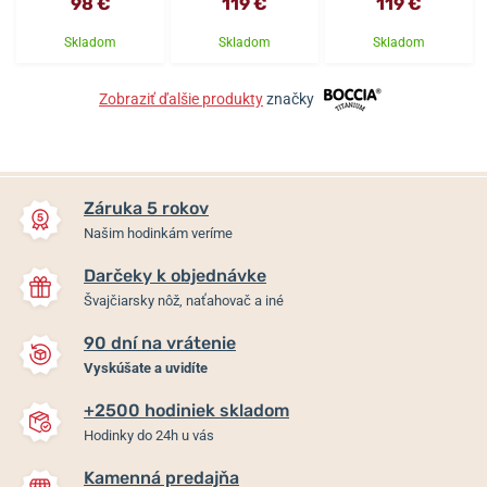
98 €
119 €
119 €
Skladom
Skladom
Skladom
Zobraziť ďalšie produkty
značky
Záruka 5 rokov
Našim hodinkám veríme
Darčeky k objednávke
Švajčiarsky nôž, naťahovač a iné
90 dní na vrátenie
Vyskúšate a uvidíte
+2500 hodiniek skladom
Hodinky do 24h u vás
Kamenná predajňa