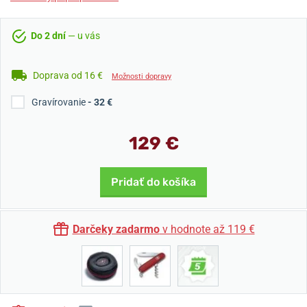
Do 2 dní
— u vás
Doprava od 16 €
Možnosti dopravy
Gravírovanie
- 32 €
129 €
Pridať do košíka
Darčeky zadarmo
v hodnote až 119 €