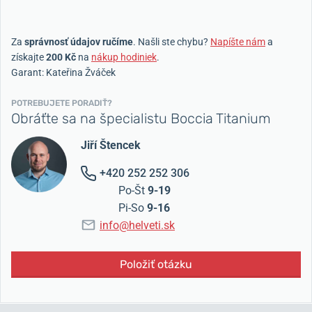
Za
správnosť údajov ručíme
. Našli ste chybu?
Napíšte nám
a
získajte
200 Kč
na
nákup hodiniek
.
Garant: Kateřina Žváček
POTREBUJETE PORADIŤ?
Obráťte sa na špecialistu Boccia Titanium
Jiří Štencek
+420 252 252 306
Po-Št
9-19
Pi-So
9-16
info@helveti.sk
Položiť otázku