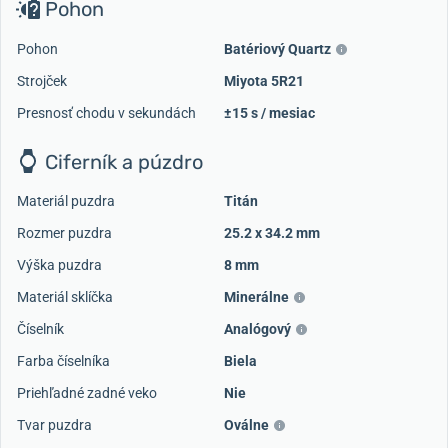
Pohon
Pohon
Batériový Quartz
Strojček
Miyota 5R21
Presnosť chodu v sekundách
±15 s / mesiac
Ciferník a púzdro
Materiál puzdra
Titán
Rozmer puzdra
25.2 x 34.2 mm
Výška puzdra
8 mm
Materiál sklíčka
Minerálne
Číselník
Analógový
Farba číselníka
Biela
Priehľadné zadné veko
Nie
Tvar puzdra
Oválne