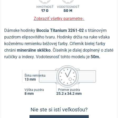
HMOTNOSŤ
VODOTESNOSŤ
17 G
50 M
Zobraziť všetky parametre
↓
Dámske hodinky
Boccia Titanium 3261-02
s titánovým
puzdrom elipsovitého tvaru.
Hodinky držia na ruke vďaka
koženému remienku béžovej farby.
Ciferník bielej farby
chráni
minerálne sklíčko
.
Číselník je ďalej doplnený o zlaté
ručičky a indexy.
Vodotesnosť tohto modelu je
50m.
Šírka remienka
13 mm
Výška puzdra
Priemer puzdra
8 mm
25.2 x 34.2 mm
Nie ste si istí veľkosťou?