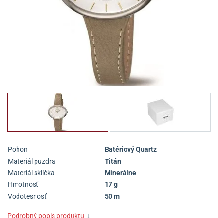
Pohon
Batériový Quartz
Materiál puzdra
Titán
Materiál sklíčka
Minerálne
Hmotnosť
17 g
Vodotesnosť
50 m
Podrobný popis produktu
↓