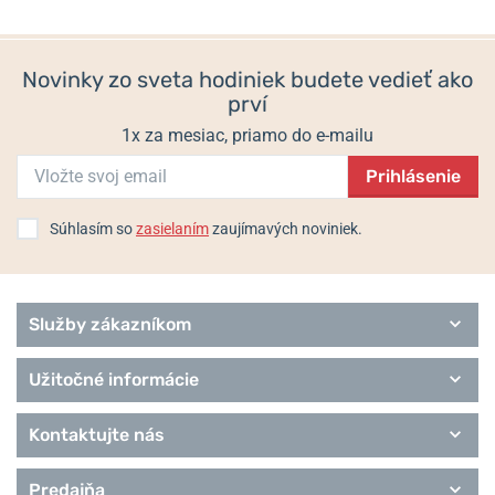
Sport
Style
Superslim
Novinky zo sveta hodiniek budete vedieť ako
Trend
prví
Royce
1x za mesiac, priamo do e-mailu
Prihlásenie
Súhlasím so
zasielaním
zaujímavých noviniek.
Služby zákazníkom
Užitočné informácie
Kontaktujte nás
Predajňa