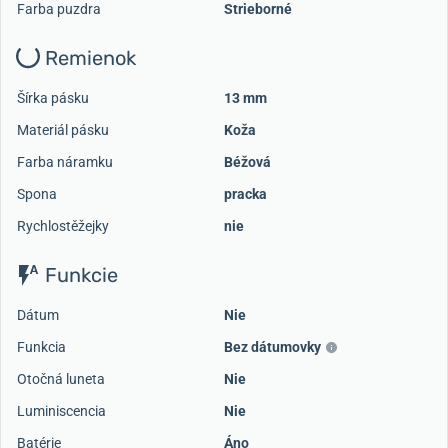
Farba puzdra
Strieborné
Remienok
Šírka pásku
13 mm
Materiál pásku
Koža
Farba náramku
Béžová
Spona
pracka
Rychlostěžejky
nie
Funkcie
Dátum
Nie
Funkcia
Bez dátumovky
Otočná luneta
Nie
Luminiscencia
Nie
Batérie
Áno