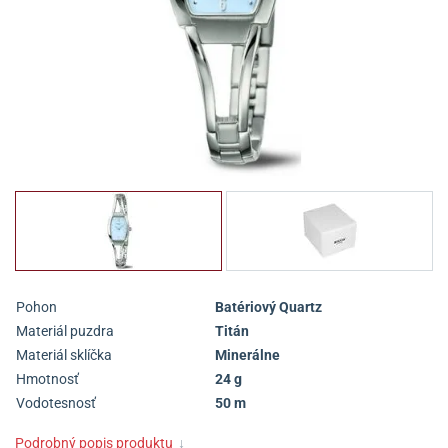
Pohon
Batériový Quartz
Materiál puzdra
Titán
Materiál sklíčka
Minerálne
Hmotnosť
24 g
Vodotesnosť
50 m
Podrobný popis produktu
↓