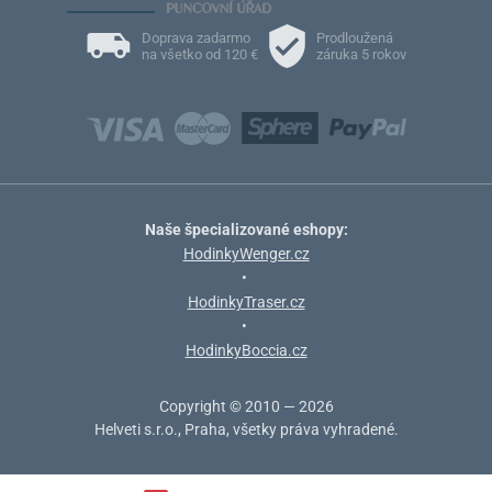
Doprava zadarmo
Prodloužená
na všetko od 120 €
záruka 5 rokov
Naše špecializované eshopy:
HodinkyWenger.cz
•
HodinkyTraser.cz
•
HodinkyBoccia.cz
Copyright © 2010 — 2026
Helveti s.r.o., Praha, všetky práva vyhradené.