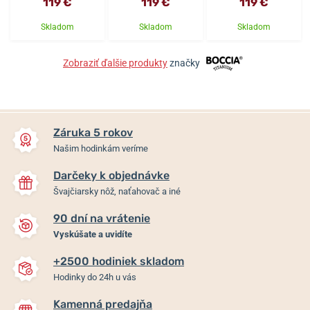
119 €
119 €
119 €
Skladom
Skladom
Skladom
Zobraziť ďalšie produkty
značky
Záruka 5 rokov
Našim hodinkám veríme
Darčeky k objednávke
Švajčiarsky nôž, naťahovač a iné
90 dní na vrátenie
Vyskúšate a uvidíte
+2500 hodiniek skladom
Hodinky do 24h u vás
Kamenná predajňa