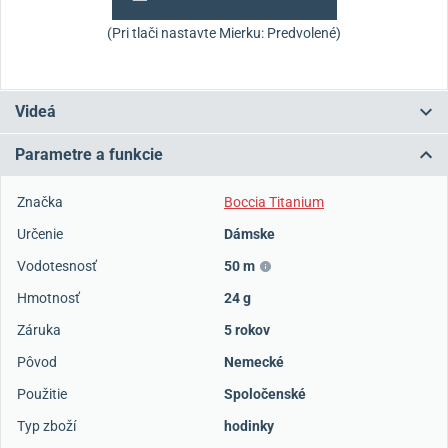
(Pri tlači nastavte Mierku: Predvolené)
Videá
Parametre a funkcie
Značka
Boccia Titanium
Určenie
Dámske
Vodotesnosť
50 m
Hmotnosť
24 g
Záruka
5 rokov
Pôvod
Nemecké
Použitie
Spoločenské
Typ zboží
hodinky