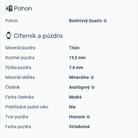
Pohon
Pohon
Batériový Quartz
Ciferník a púzdro
Materiál puzdra
Titán
Rozmer puzdra
19,5 mm
Výška puzdra
7,4 mm
Materiál sklíčka
Minerálne
Číselník
Analógový
Farba číselníka
Modrá
Priehľadné zadné veko
Nie
Tvar puzdra
Hranaté
Farba puzdra
Strieborné