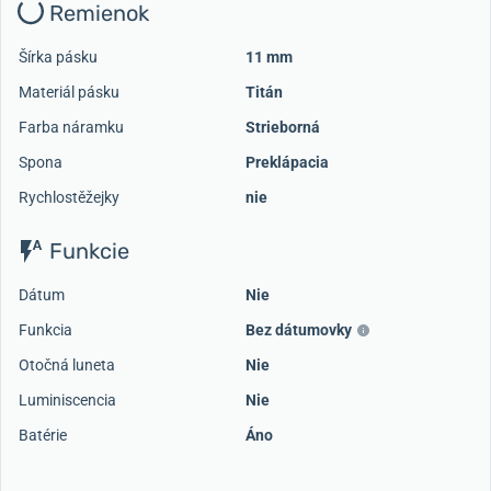
Remienok
Šírka pásku
11 mm
Materiál pásku
Titán
Farba náramku
Strieborná
Spona
Preklápacia
Rychlostěžejky
nie
Funkcie
Dátum
Nie
Funkcia
Bez dátumovky
Otočná luneta
Nie
Luminiscencia
Nie
Batérie
Áno