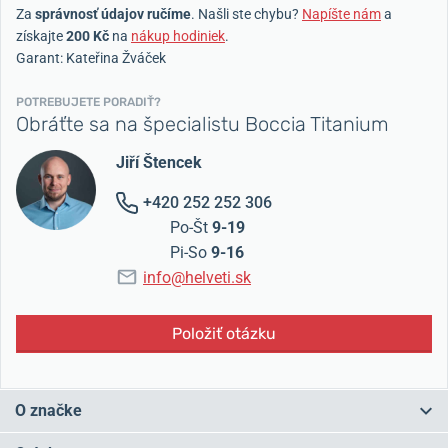
Za
správnosť údajov ručíme
. Našli ste chybu?
Napíšte nám
a
získajte
200 Kč
na
nákup hodiniek
.
Garant: Kateřina Žváček
POTREBUJETE PORADIŤ?
Obráťte sa na špecialistu Boccia Titanium
Jiří Štencek
+420 252 252 306
Po-Št
9-19
Pi-So
9-16
info@helveti.sk
Položiť otázku
O značke
Nemecká firma Boccia Titanium sa špecializuje na výrobu hodiniek