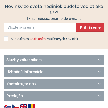
Superslim
Novinky zo sveta hodiniek budete vedieť ako
Trend
prví
Royce
1x za mesiac, priamo do e-mailu
Prihlásenie
Súhlasím so
zasielaním
zaujímavých noviniek.
Služby zákazníkom
Užitočné informácie
Kontaktujte nás
Predajňa