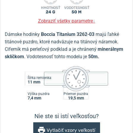
HMOTNOSŤ
VODOTESNOSŤ
24 G
50 M
Zobraziť všetky parametre
↓
Dámske hodinky
Boccia Titanium 3262-03
majú ľahké
titánové puzdro, ktoré nadväzuje na titánový náramok.
Ciferník má perleťový podklad a je chránený
minerálnym
sklíčkom
.
Vodotesnosť tohto modelu je
50m.
Šírka remienka
11 mm
Výška puzdra
Priemer puzdra
7,4 mm
19,5 mm
Nie ste si istí veľkosťou?
Vytlačiť vzory veľkostí