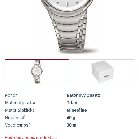
Pohon
Batériový Quartz
Materiál puzdra
Titán
Materiál sklíčka
Minerálne
Hmotnosť
40 g
Vodotesnosť
30 m
Podrobný popis produktu
↓