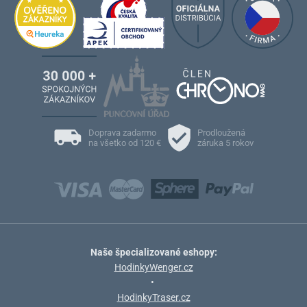
Doprava zadarmo
Prodloužená
na všetko od 120 €
záruka 5 rokov
Naše špecializované eshopy:
HodinkyWenger.cz
•
HodinkyTraser.cz