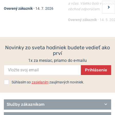
Ceramic
a včas. Všetko bolo v poriadk
Overený zákazník
•
14. 7. 2026
Classic
obchod odporúčam.
Boccia Titanium 3378-02
Boccia Titanium 3277-03
Dress
Overený zákazník
•
14. 5. 20
Outside
Skladom
Skladom
Solar
129 €
99 €
Sport
Style
Superslim
Novinky zo sveta hodiniek budete vedieť ako
Trend
prví
Royce
1x za mesiac, priamo do e-mailu
Prihlásenie
Súhlasím so
zasielaním
zaujímavých noviniek.
Služby zákazníkom