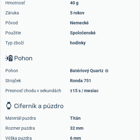
Hmotnosť
40 g
Záruka
5 rokov
Pôvod
Nemecké
Použitie
Spoločenské
Typ zboží
hodinky
Pohon
Pohon
Batériový Quartz
Strojček
Ronda 751
Presnosť chodu v sekundách
±15 s / mesiac
Ciferník a púzdro
Materiál puzdra
Titán
Rozmer puzdra
32 mm
Výška puzdra
6 mm