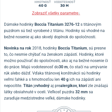
HMOTNOSŤ
VODOTESNOSŤ
40 G
30 M
Zobraziť všetky parametre
↓
Dámske hodinky
Boccia Titanium
3276-12
s titánovým
puzdrom sú tiež vyrobené z titánu. Hodinky sú vhodné na
bežné nosenie aj ako skvelý doplnok do spoločnosti.
Novinka na rok
2018, hodinky
Boccia Titanium
, sú presne
to, čo nesmie chýbať na ženskom zápästí. Hodinky, ktoré
možno používať do spoločnosti, ako aj na bežné nosenie či
do práce. Majú vodotesnosť do
30 m
, čo stačí na umývanie
rúk alebo dážď. Vďaka titánovej konštrukcii sú hodinky
veľmi ľahké a s hmotnosťou len
40 g
ich na zápästí ani
nepocítite.
Titán
je
vhodný
aj pre
alergikov, ktorí
zle znášajú
látky obsiahnuté v oceli. Veľkosť puzdra
32 mm
sa
zaraďuje medzistredne veľké, dámske hodinky.