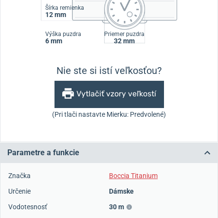
Šírka remienka
12 mm
Výška puzdra
Priemer puzdra
6 mm
32 mm
Nie ste si istí veľkosťou?
Vytlačiť vzory veľkostí
(Pri tlači nastavte Mierku: Predvolené)
Parametre a funkcie
Značka
Boccia Titanium
Určenie
Dámske
Vodotesnosť
30 m