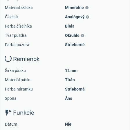
Materiál sklíčka
Minerálne
Číselník
Analógový
Farba číselníka
Biela
Tvar puzdra
Okrúhle
Farba puzdra
Strieborné
Remienok
Šírka pásku
12 mm
Materiál pásku
Titán
Farba náramku
Strieborná
Spona
Áno
Funkcie
Dátum
Nie