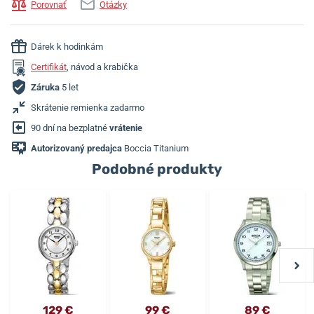
Porovnať
Otázky
Dárek k hodinkám
Certifikát
, návod a krabička
Záruka
5 let
Skrátenie remienka zadarmo
90 dní na bezplatné
vrátenie
Autorizovaný predajca
Boccia Titanium
Podobné produkty
129 €
99 €
89 €