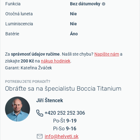
Funkcia
Bez dátumovky
Otočná luneta
Nie
Luminiscencia
Nie
Batérie
Áno
Za
správnosť údajov ručíme
. Našli ste chybu?
Napíšte nám
a
získajte
200 Kč
na
nákup hodiniek
.
Garant: Kateřina Žváček
POTREBUJETE PORADIŤ?
Obráťte sa na špecialistu Boccia Titanium
Jiří Štencek
+420 252 252 306
Po-Št
9-19
Pi-So
9-16
info@helveti.sk