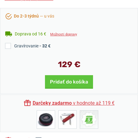
Do 2-3 týdnů
— u vás
Doprava od 16 €
Možnosti dopravy
Gravírovanie
- 32 €
129 €
Pridať do košíka
Darčeky zadarmo
v hodnote až 119 €