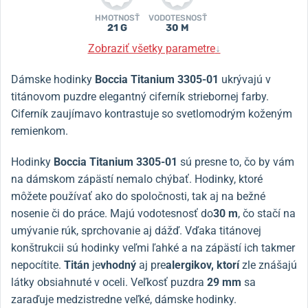
HMOTNOSŤ
VODOTESNOSŤ
21 G
30 M
Zobraziť všetky parametre
↓
Dámske hodinky
Boccia Titanium 3305-01
ukrývajú v
titánovom puzdre elegantný ciferník striebornej farby.
Ciferník zaujímavo kontrastuje so svetlomodrým koženým
remienkom.
Hodinky
Boccia Titanium 3305-01
sú presne to, čo by vám
na dámskom zápästí nemalo chýbať. Hodinky, ktoré
môžete používať ako do spoločnosti, tak aj na bežné
nosenie či do práce. Majú vodotesnosť do
30 m
, čo stačí na
umývanie rúk, sprchovanie aj dážď. Vďaka titánovej
konštrukcii sú hodinky veľmi ľahké a na zápästí ich takmer
nepocítite.
Titán
je
vhodný
aj pre
alergikov, ktorí
zle znášajú
látky obsiahnuté v oceli. Veľkosť puzdra
29
mm
sa
zaraďuje medzistredne veľké, dámske hodinky.