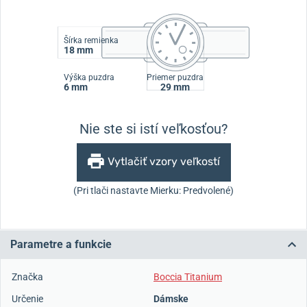
Šírka remienka
18 mm
Výška puzdra
Priemer puzdra
6 mm
29 mm
Nie ste si istí veľkosťou?
Vytlačiť vzory veľkostí
(Pri tlači nastavte Mierku: Predvolené)
Parametre a funkcie
Značka
Boccia Titanium
Určenie
Dámske