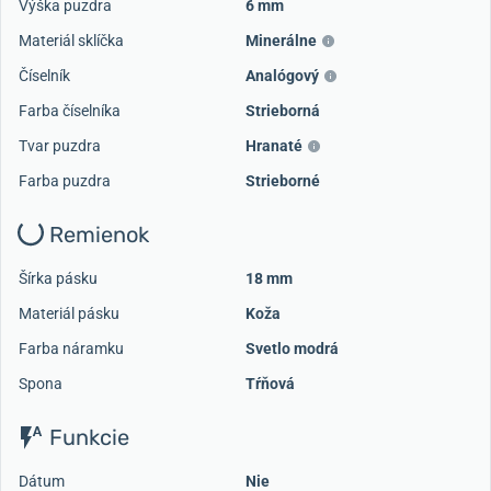
Výška puzdra
6 mm
Materiál sklíčka
Minerálne
Číselník
Analógový
Farba číselníka
Strieborná
Tvar puzdra
Hranaté
Farba puzdra
Strieborné
Remienok
Šírka pásku
18 mm
Materiál pásku
Koža
Farba náramku
Svetlo modrá
Spona
Tŕňová
Funkcie
Dátum
Nie