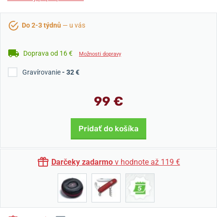
Do 2-3 týdnů
— u vás
Doprava od 16 €
Možnosti dopravy
Gravírovanie
- 32 €
99 €
Pridať do košíka
Darčeky zadarmo
v hodnote až 119 €