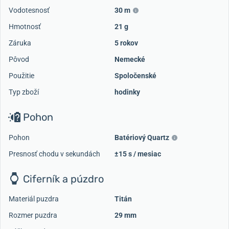
Vodotesnosť
30 m
Hmotnosť
21 g
Záruka
5 rokov
Pôvod
Nemecké
Použitie
Spoločenské
Typ zboží
hodinky
Pohon
Pohon
Batériový Quartz
Presnosť chodu v sekundách
±15 s / mesiac
Ciferník a púzdro
Materiál puzdra
Titán
Rozmer puzdra
29 mm