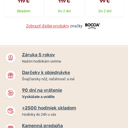
119 €
119 €
99 €
Skladom
Do 2 dní
Do 2 dní
Zobraziť ďalšie produkty
značky
Záruka 5 rokov
Našim hodinkám veríme
Darčeky k objednávke
Švajčiarsky nôž, naťahovač a iné
90 dní na vrátenie
Vyskúšate a uvidíte
+2500 hodiniek skladom
Hodinky do 24h u vás
Kamenná predajňa