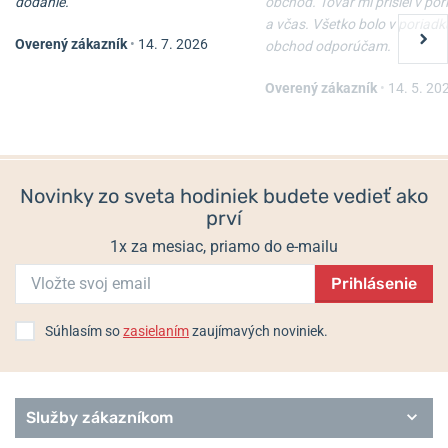
dodanie.
obchod. Tovar mi prišiel v po
Ceramic
a včas. Všetko bolo v poriadk
Overený zákazník
•
14. 7. 2026
Classic
obchod odporúčam.
Boccia Titanium 3272-03
Boccia Titanium 3349-02
Dress
Overený zákazník
•
14. 5. 20
Outside
Skladom
Do 2 dní
Solar
119 €
119 €
Sport
Style
Superslim
Novinky zo sveta hodiniek budete vedieť ako
Trend
prví
Royce
1x za mesiac, priamo do e-mailu
Prihlásenie
Súhlasím so
zasielaním
zaujímavých noviniek.
Služby zákazníkom