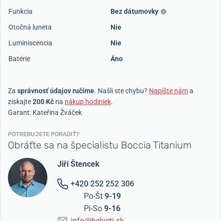
Funkcia
Bez dátumovky
Otočná luneta
Nie
Luminiscencia
Nie
Batérie
Áno
Za
správnosť údajov ručíme
. Našli ste chybu?
Napíšte nám
a
získajte
200 Kč
na
nákup hodiniek
.
Garant: Kateřina Žváček
POTREBUJETE PORADIŤ?
Obráťte sa na špecialistu Boccia Titanium
Jiří Štencek
+420 252 252 306
Po-Št
9-19
Pi-So
9-16
info@helveti.sk