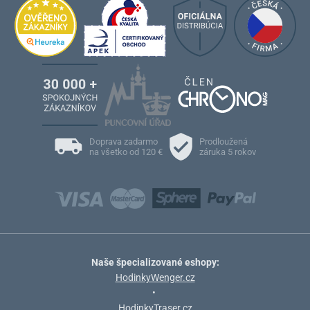
Doprava zadarmo
Prodloužená
na všetko od 120 €
záruka 5 rokov
Naše špecializované eshopy:
HodinkyWenger.cz
•
HodinkyTraser.cz