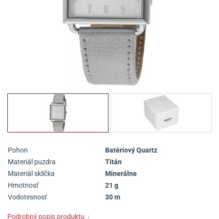
Pohon
Batériový Quartz
Materiál puzdra
Titán
Materiál sklíčka
Minerálne
Hmotnosť
21 g
Vodotesnosť
30 m
Podrobný popis produktu
↓