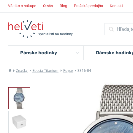
Všetko o nákupe
O nás
Blog
Pražská predajňa
Kontakt
Špecialisti na hodinky
Pánske hodinky
Dámske hodink
Značky
Boccia Titanium
Royce
3316-04