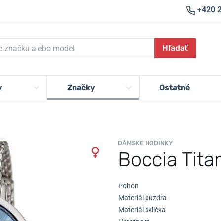
+420 
Hľadať
y
Značky
Ostatné
DÁMSKE HODINKY
Boccia Tit
Pohon
Materiál puzdra
Materiál sklíčka