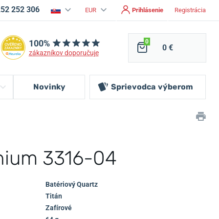
252 252 306
EUR
Prihlásenie
Registrácia
100%
0
0 €
zákazníkov doporučuje
Novinky
Sprievodca
výberom
anium 3316-04
Batériový Quartz
Titán
Zafírové