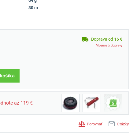
64 g
30 m
Doprava od 16 €
Možnosti dopravy
 košíka
dnote až 119 €
Porovnať
Otázky