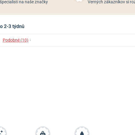
špecialisti na naše značky
Verných zákazníkov si 
o 2-3 týdnů
↓
Podobné (10)