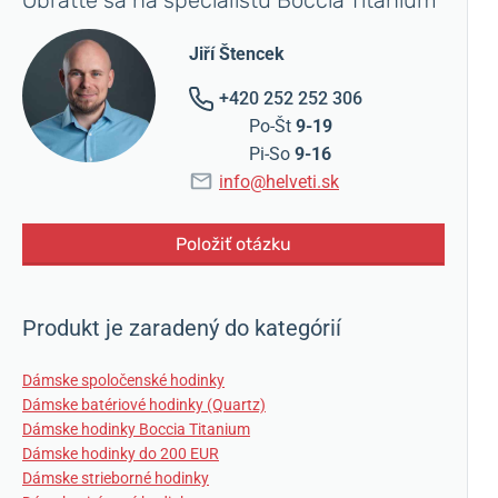
Obráťte sa na špecialistu Boccia Titanium
Jiří Štencek
+420 252 252 306
Po-Št
9-19
Pi-So
9-16
info@helveti.sk
Položiť otázku
Produkt je zaradený do kategórií
Dámske spoločenské hodinky
Dámske batériové hodinky (Quartz)
Dámske hodinky Boccia Titanium
Dámske hodinky do 200 EUR
Dámske strieborné hodinky