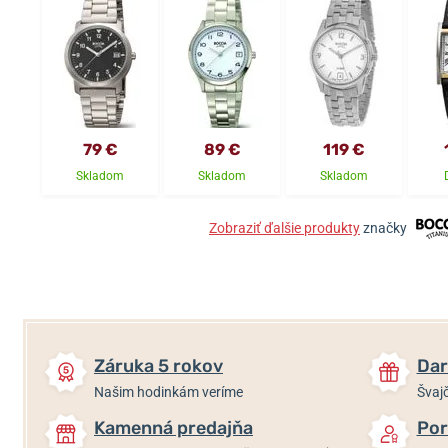
79 €
89 €
119 €
Skladom
Skladom
Skladom
Zobraziť ďalšie produkty
značky
Záruka 5 rokov
Dar
Našim hodinkám veríme
Švajč
Kamenná predajňa
Por