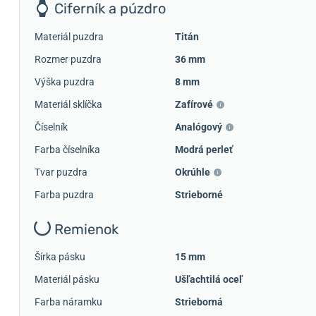
Ciferník a púzdro
Materiál puzdra
Titán
Rozmer puzdra
36 mm
Výška puzdra
8 mm
Materiál sklíčka
Zafírové
Číselník
Analógový
Farba číselníka
Modrá perleť
Tvar puzdra
Okrúhle
Farba puzdra
Strieborné
Remienok
Šírka pásku
15 mm
Materiál pásku
Ušľachtilá oceľ
Farba náramku
Strieborná