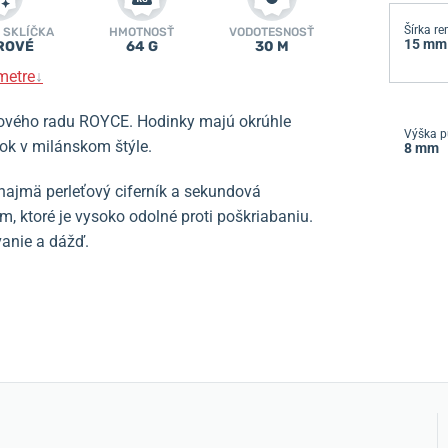
Šírka r
 SKLÍČKA
HMOTNOSŤ
VODOTESNOSŤ
15 mm
ROVÉ
64 G
30 M
metre
↓
ového radu ROYCE. Hodinky majú okrúhle
Výška p
mok v milánskom štýle.
8 mm
ajmä perleťový ciferník a sekundová
m, ktoré je vysoko odolné proti poškriabaniu.
vanie a dážď.