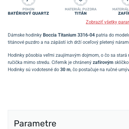
POHON
MATERIÁL PUZDRA
MATERIÁL
BATÉRIOVÝ QUARTZ
TITÁN
ZAFÍ
Zobraziť všetky para
Dámske hodinky
Boccia Titanium 3316-04
patria do model
titánové puzdro a na zápästí ich drží oceľový pletený nára
Hodinky pôsobia veľmi zaujímavým dojmom, o čo sa stará n
ručička mimo stredu. Ciferník je chránený
zafírovým
sklíčko
Hodinky sú vodotesné do
30 m
, čo postačuje na ručné umý
Parametre