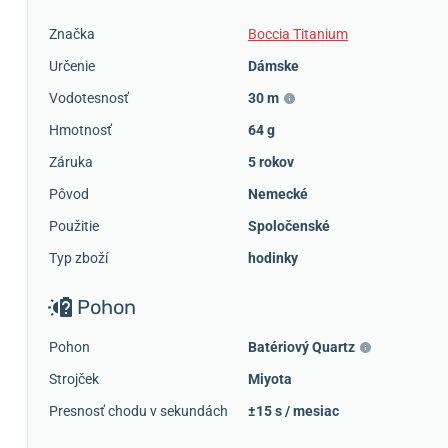
Značka
Boccia Titanium
Určenie
Dámske
Vodotesnosť
30 m
Hmotnosť
64 g
Záruka
5 rokov
Pôvod
Nemecké
Použitie
Spoločenské
Typ zboží
hodinky
Pohon
Pohon
Batériový Quartz
Strojček
Miyota
Presnosť chodu v sekundách
±15 s / mesiac