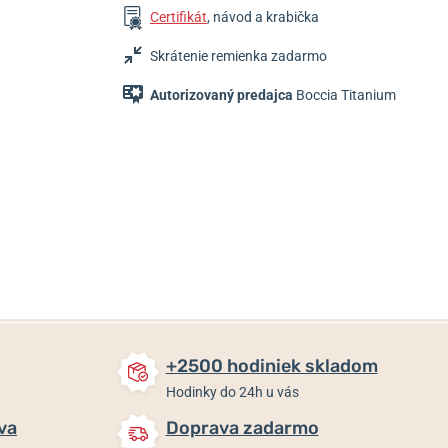
Certifikát
, návod a krabička
Skrátenie remienka zadarmo
Autorizovaný predajca
Boccia Titanium
149 €
99 €
139 €
Do 2 dní
Do 2 dní
Do 2 dní
+2500 hodiniek skladom
Hodinky do 24h u vás
va
Doprava zadarmo