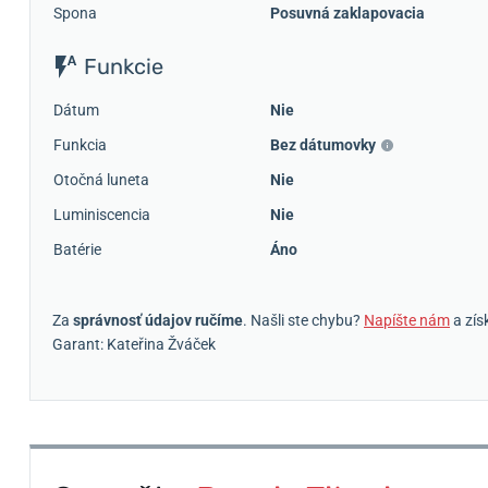
Spona
Posuvná zaklapovacia
Funkcie
Dátum
Nie
Funkcia
Bez dátumovky
Otočná luneta
Nie
Luminiscencia
Nie
Batérie
Áno
Za
správnosť údajov ručíme
. Našli ste chybu?
Napíšte nám
a zís
Garant: Kateřina Žváček