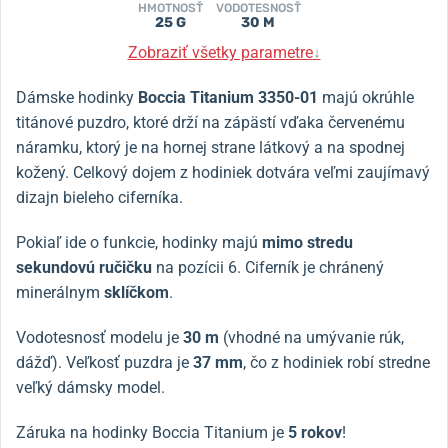
HMOTNOSŤ
VODOTESNOSŤ
25 G
30 M
Zobraziť všetky parametre
↓
Dámske hodinky
Boccia Titanium 3350-01
majú okrúhle
titánové puzdro, ktoré drží na zápästí vďaka červenému
náramku, ktorý je na hornej strane látkový a na spodnej
kožený. Celkový dojem z hodiniek dotvára veľmi zaujímavý
dizajn bieleho ciferníka.
Pokiaľ ide o funkcie, hodinky majú
mimo stredu
sekundovú ručičku
na pozícii 6. Ciferník je chránený
minerálnym
sklíčkom
.
Vodotesnosť modelu je
30 m
(vhodné na umývanie rúk,
dážď). Veľkosť puzdra je
37 mm
, čo z hodiniek robí stredne
veľký dámsky model.
Záruka na hodinky Boccia Titanium je
5 rokov
!