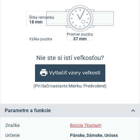
Šírka remienka
18 mm
Priemer puzdra
37 mm
Výška puzdra
Nie ste si istí veľkosťou?
Vytlačiť vzory veľkostí
(Pri tlači nastavte Mierku: Predvolené)
Parametre a funkcie
Značka
Boccia Titanium
Určenie
Pánske
,
Dámske
,
Unisex