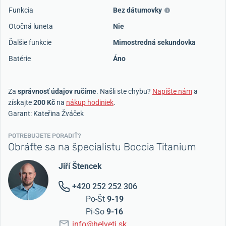
Funkcia
Bez dátumovky
Otočná luneta
Nie
Ďalšie funkcie
Mimostredná sekundovka
Batérie
Áno
Za
správnosť údajov ručíme
. Našli ste chybu?
Napíšte nám
a
získajte
200 Kč
na
nákup hodiniek
.
Garant: Kateřina Žváček
POTREBUJETE PORADIŤ?
Obráťte sa na špecialistu Boccia Titanium
Jiří Štencek
+420 252 252 306
Po-Št
9-19
Pi-So
9-16
info@helveti.sk