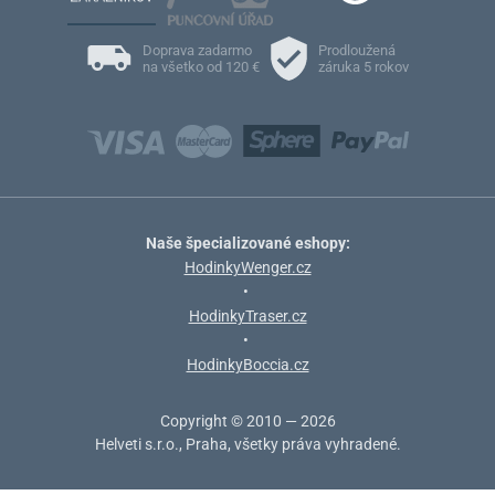
Doprava zadarmo
Prodloužená
na všetko od 120 €
záruka 5 rokov
Naše špecializované eshopy:
HodinkyWenger.cz
•
HodinkyTraser.cz
•
HodinkyBoccia.cz
Copyright © 2010 — 2026
Helveti s.r.o., Praha, všetky práva vyhradené.