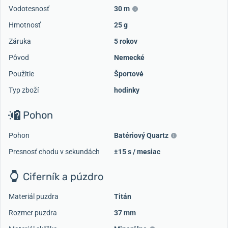
Vodotesnosť
30 m
Hmotnosť
25 g
Záruka
5 rokov
Pôvod
Nemecké
Použitie
Športové
Typ zboží
hodinky
Pohon
Pohon
Batériový Quartz
Presnosť chodu v sekundách
±15 s / mesiac
Ciferník a púzdro
Materiál puzdra
Titán
Rozmer puzdra
37 mm