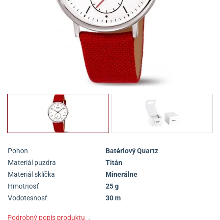
Pohon
Batériový Quartz
Materiál puzdra
Titán
Materiál sklíčka
Minerálne
Hmotnosť
25 g
Vodotesnosť
30 m
Podrobný popis produktu
↓