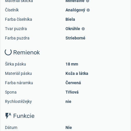
Materiál sklíčka
Minerálne
Číselník
Analógový
Farba číselníka
Biela
Tvar puzdra
Okrúhle
Farba puzdra
Strieborné
Remienok
Šírka pásku
18 mm
Materiál pásku
Koža a látka
Farba náramku
Červená
Spona
Tŕňová
Rychlostěžejky
nie
Funkcie
Dátum
Nie