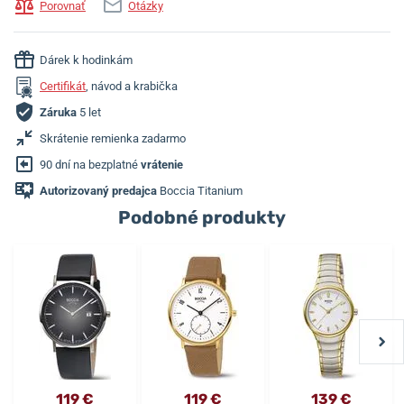
Porovnať
Otázky
Dárek k hodinkám
Certifikát
, návod a krabička
Záruka
5 let
Skrátenie remienka zadarmo
90 dní na bezplatné
vrátenie
Autorizovaný predajca
Boccia Titanium
Podobné produkty
119 €
119 €
139 €