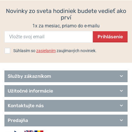
Superslim
Novinky zo sveta hodiniek budete vedieť ako
Trend
prví
Royce
1x za mesiac, priamo do e-mailu
Prihlásenie
Súhlasím so
zasielaním
zaujímavých noviniek.
Služby zákazníkom
Užitočné informácie
Kontaktujte nás
Predajňa