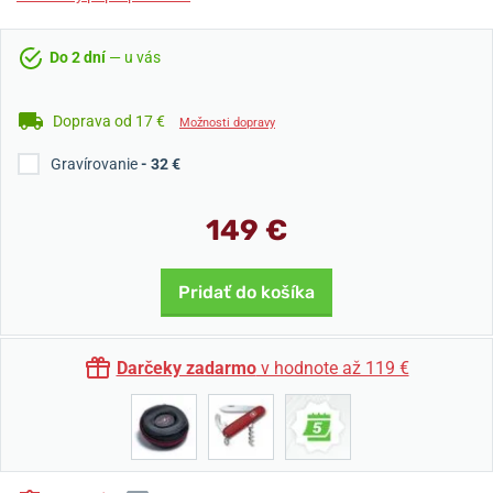
Do 2 dní
— u vás
Doprava od 17 €
Možnosti dopravy
Gravírovanie
- 32 €
149 €
Pridať do košíka
Darčeky zadarmo
v hodnote až 119 €