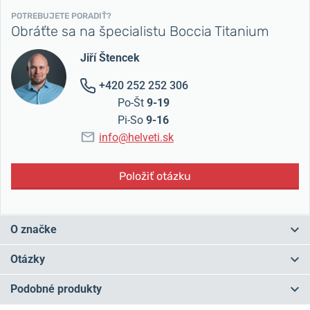
POTREBUJETE PORADIŤ?
Obráťte sa na špecialistu Boccia Titanium
Jiří Štencek
+420 252 252 306
Po-Št
9-19
Pi-So
9-16
info@helveti.sk
Položiť otázku
O značke
Nemecká firma Boccia Titanium sa špecializuje na výrobu hodiniek
Otázky
z
titánu
a
keramiky
.
Titán neobsahuje nikel a je teda úplne
antialergický
.
Hodinky Boccia Titanium spájajú nemeckú
Podobné produkty
precíznosť spracovania s dokonalým materiálom.
Nie náhodou sa
Máte otázku? Zanechajte nám komentár