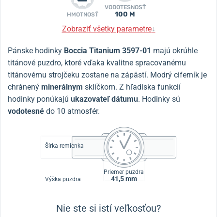
VODOTESNOSŤ
100 M
HMOTNOSŤ
Zobraziť všetky parametre
↓
Pánske hodinky
Boccia Titanium
3597-01
majú okrúhle
titánové puzdro, ktoré vďaka kvalitne spracovanému
titánovému strojčeku zostane na zápästí. Modrý ciferník je
chránený
minerálnym
sklíčkom. Z hľadiska funkcií
hodinky ponúkajú
ukazovateľ dátumu
. Hodinky sú
vodotesné
do 10 atmosfér.
Šírka remienka
Priemer puzdra
41,5 mm
Výška puzdra
Nie ste si istí veľkosťou?