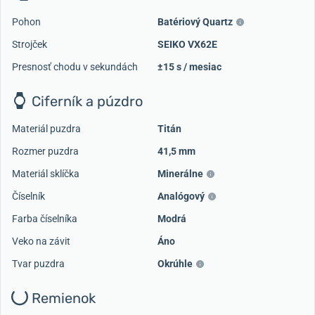
Pohon
Batériový Quartz
Strojček
SEIKO VX62E
Presnosť chodu v sekundách
±15 s / mesiac
Ciferník a púzdro
Materiál puzdra
Titán
Rozmer puzdra
41,5 mm
Materiál sklíčka
Minerálne
Číselník
Analógový
Farba číselníka
Modrá
Veko na závit
Áno
Tvar puzdra
Okrúhle
Remienok