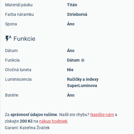
Materiál pásku
Titán
Farba náramku
Strieborná
Spona
Áno
Funkcie
Dátum
Áno
Funkcia
Dátum
Otočná luneta
Nie
Luminiscencia
Ručičky a indexy
SuperLuminova
Batérie
Áno
Za
správnosť údajov ručíme
. Našli ste chybu?
Napíšte nám
a
získajte
200 Kč
na
nákup hodiniek
.
Garant: Kateřina Žváček