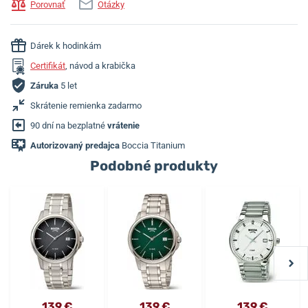
Porovnať
Otázky
Dárek k hodinkám
Certifikát
, návod a krabička
Záruka
5 let
Skrátenie remienka zadarmo
90 dní na bezplatné
vrátenie
Autorizovaný predajca
Boccia Titanium
Podobné produkty
139 €
139 €
139 €