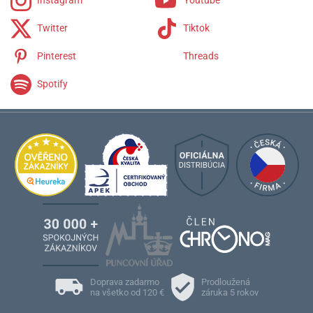
Twitter
Tiktok
Pinterest
Threads
Spotify
Doprava zadarmo
Prodloužená
na všetko od 120 €
záruka 5 rokov