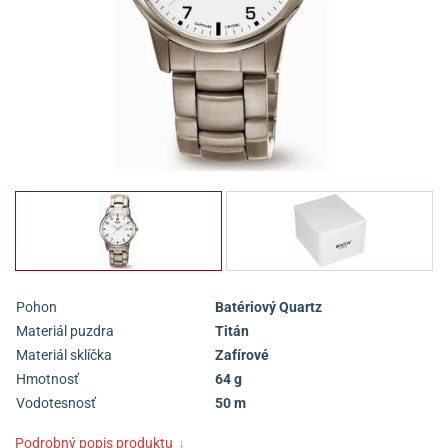
Pohon
Batériový Quartz
Materiál puzdra
Titán
Materiál sklíčka
Zafírové
Hmotnosť
64 g
Vodotesnosť
50 m
Podrobný popis produktu
↓