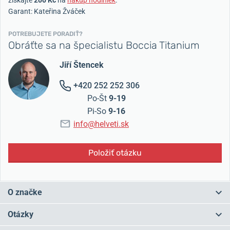
Garant: Kateřina Žváček
POTREBUJETE PORADIŤ?
Obráťte sa na špecialistu Boccia Titanium
Jiří Štencek
+420 252 252 306
Po-Št
9-19
Pi-So
9-16
info@helveti.sk
Položiť otázku
O značke
Nemecká firma Boccia Titanium sa špecializuje na výrobu hodiniek
Otázky
z
titánu
a
keramiky
.
Titán neobsahuje nikel a je teda úplne