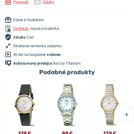
Porovnať
Otázky
Dárek k hodinkám
Certifikát
, návod a krabička
Záruka
5 let
Skrátenie remienka zadarmo
90 dní na bezplatné
vrátenie
Autorizovaný predajca
Boccia Titanium
Podobné produkty
129 €
89 €
139 €