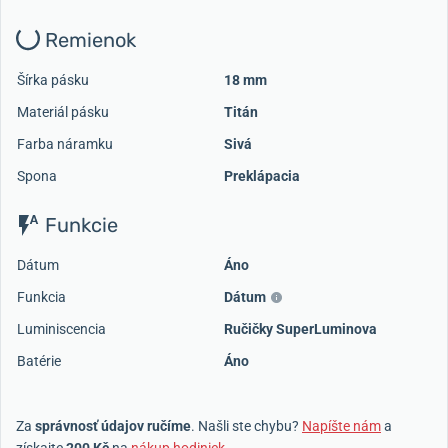
Remienok
Šírka pásku
18 mm
Materiál pásku
Titán
Farba náramku
Sivá
Spona
Preklápacia
Funkcie
Dátum
Áno
Funkcia
Dátum
Luminiscencia
Ručičky SuperLuminova
Batérie
Áno
Za
správnosť údajov ručíme
. Našli ste chybu?
Napíšte nám
a
získajte
200 Kč
na
nákup hodiniek
.