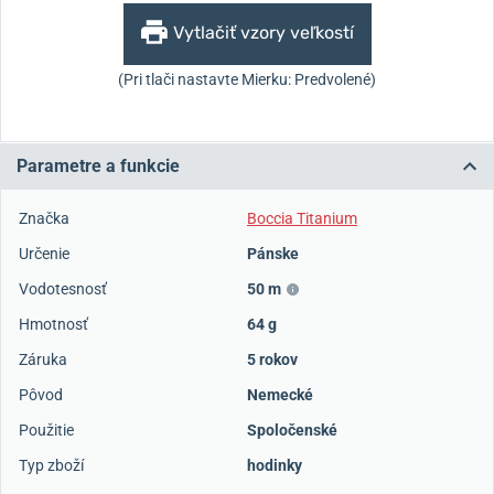
Vytlačiť vzory veľkostí
(Pri tlači nastavte Mierku: Predvolené)
Parametre a funkcie
Značka
Boccia Titanium
Určenie
Pánske
Vodotesnosť
50 m
Hmotnosť
64 g
Záruka
5 rokov
Pôvod
Nemecké
Použitie
Spoločenské
Typ zboží
hodinky