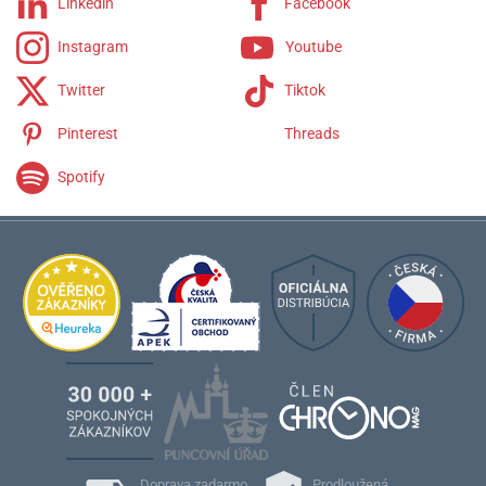
Linkedin
Facebook
Instagram
Youtube
Twitter
Tiktok
Pinterest
Threads
Spotify
Doprava zadarmo
Prodloužená