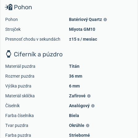
Pohon
Pohon
Batériový Quartz
Strojček
Miyota GM10
Presnosť chodu v sekundách
±15 s / mesiac
Ciferník a púzdro
Materiál puzdra
Titán
Rozmer puzdra
36 mm
Výška puzdra
6 mm
Materiál sklíčka
Zafírové
Číselník
Analógový
Farba číselníka
Biela
Tvar puzdra
Okrúhle
Farba puzdra
Strieborné