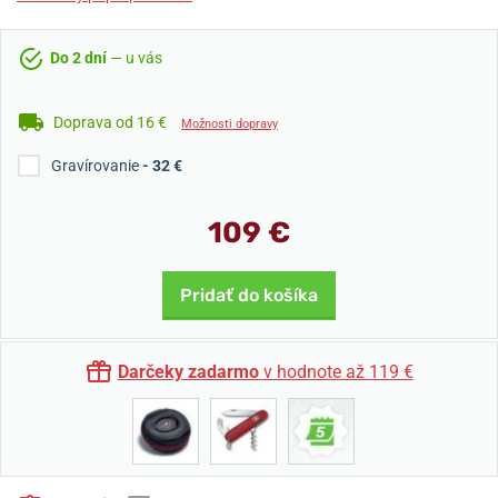
Do 2 dní
— u vás
Doprava od 16 €
Možnosti dopravy
Gravírovanie
- 32 €
109 €
Pridať do košíka
Darčeky zadarmo
v hodnote až 119 €