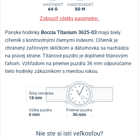
HMOTNOSŤ
VODOTESNOSŤ
64 G
50 M
Zobraziť všetky parametre
↓
Pánske hodinky
Boccia Titanium 3625-03
majú biely
ciferník s kontrastnými čiernymi indexmi. Ciferník je
chránený zafírovým sklíčkom a dátumovka sa nachádza
na pravej strane. Titánové puzdro je doplnené titánovým
ťahom. Vzhľadom na priemer puzdra 36 mm odporúčame
tieto hodinky zákazníkom s menšou rukou.
Šírka remienka
18 mm
Výška puzdra
Priemer puzdra
6 mm
36 mm
Nie ste si istí veľkosťou?