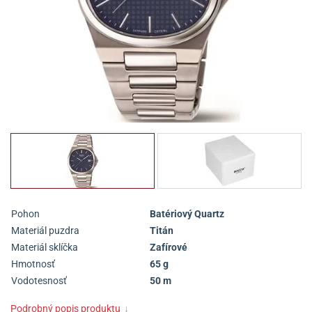
Pohon
Batériový Quartz
Materiál puzdra
Titán
Materiál sklíčka
Zafírové
Hmotnosť
65 g
Vodotesnosť
50 m
Podrobný popis produktu
↓