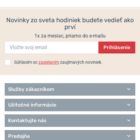
Sport
Style
Superslim
Novinky zo sveta hodiniek budete vedieť ako
Trend
prví
Royce
1x za mesiac, priamo do e-mailu
Prihlásenie
Súhlasím so
zasielaním
zaujímavých noviniek.
Služby zákazníkom
Užitočné informácie
Kontaktujte nás
Predajňa