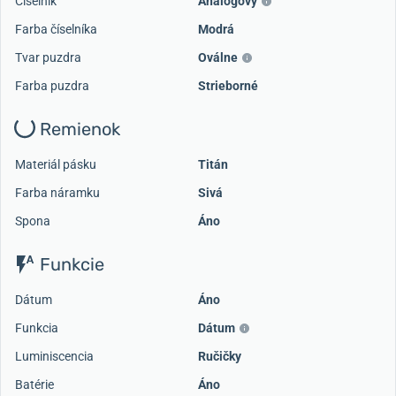
Číselník
Analógový
Farba číselníka
Modrá
Tvar puzdra
Oválne
Farba puzdra
Strieborné
Remienok
Materiál pásku
Titán
Farba náramku
Sivá
Spona
Áno
Funkcie
Dátum
Áno
Funkcia
Dátum
Luminiscencia
Ručičky
Batérie
Áno