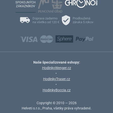
Doprava zadarmo
Prodloužená
na všetko od 120 €
záruka 5 rokov
Naše špecializované eshopy:
HodinkyWenger.cz
•
HodinkyTraser.cz
•
HodinkyBoccia.cz
Copyright © 2010 — 2026
Helveti s.r.o., Praha, všetky práva vyhradené.