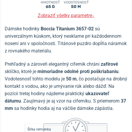
HMOTNOSŤ
VODOTESNOSŤ
65 G
50 M
Zobraziť všetky parametre
↓
Dámske hodinky
Boccia Titanium 3657-02
sú
univerzálnym kúskom, ktorý nesklame pri každodennom
nosení ani v spoločnosti. Titánové puzdro dopĺňa náramok
z rovnakého materiálu.
Prehľadný a zároveň elegantný ciferník chráni
zafírové
sklíčko, ktoré je
mimoriadne odolné proti poškriabaniu
.
Vodotesnosť tohto modelu je
50 m
, čo postačuje na drobný
kontakt s vodou, ako je umývanie rúk alebo dážď. Na
pozícii tretej hodiny nájdeme praktický
ukazovateľ
dátumu
. Zaujímavý je aj vzor na ciferníku. S priemerom
37
mm
sa hodinky hodia aj na väčšie dámske zápästia.
Šírka remienka