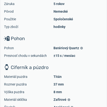
Záruka
5 rokov
Pôvod
Nemecké
Použitie
Spoločenské
Typ zboží
hodinky
Pohon
Pohon
Batériový Quartz
Presnosť chodu v sekundách
±15 s / mesiac
Ciferník a púzdro
Materiál puzdra
Titán
Rozmer puzdra
37 mm
Výška puzdra
8 mm
Materiál sklíčka
Zafírové