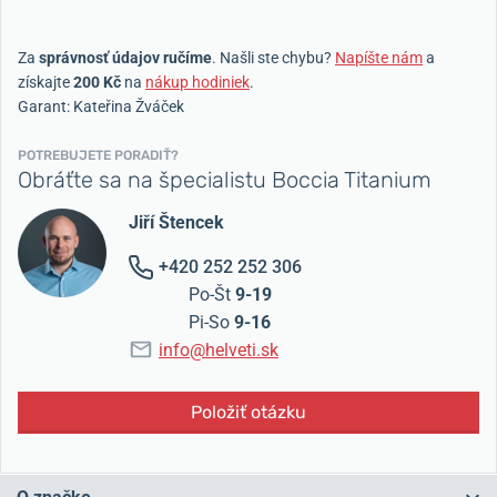
Za
správnosť údajov ručíme
. Našli ste chybu?
Napíšte nám
a
získajte
200 Kč
na
nákup hodiniek
.
Garant: Kateřina Žváček
POTREBUJETE PORADIŤ?
Obráťte sa na špecialistu Boccia Titanium
Jiří Štencek
+420 252 252 306
Po-Št
9-19
Pi-So
9-16
info@helveti.sk
Položiť otázku