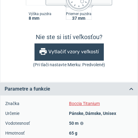
Výška puzdra
Priemer puzdra
8 mm
37 mm
Nie ste si istí veľkosťou?
Vytlačiť vzory veľkostí
(Pri tlači nastavte Mierku: Predvolené)
Parametre a funkcie
Značka
Boccia Titanium
Určenie
Pánske
,
Dámske
,
Unisex
Vodotesnosť
50 m
Hmotnosť
65 g