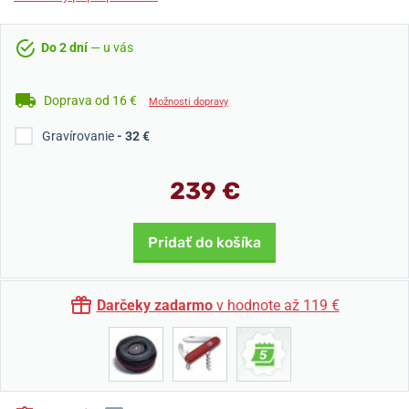
Do 2 dní
— u vás
Doprava od 16 €
Možnosti dopravy
Gravírovanie
- 32 €
239 €
Pridať do košíka
Darčeky zadarmo
v hodnote až 119 €