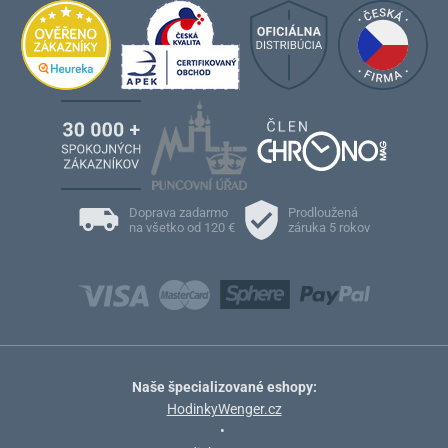
Doprava zadarmo
Prodloužená
na všetko od 120 €
záruka 5 rokov
Naše špecializované eshopy:
HodinkyWenger.cz
•