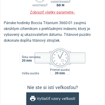
VODOTESNOSŤ
50 M
HMOTNOSŤ
Zobraziť všetky parametre
↓
Pánske hodinky Boccia Titanium 3660-01 zaujmú
okrúhlym ciferníkom s prehľadnými indexmi, ktorý je
vybavený aj ukazovateľom dátumu. Titánové puzdro
dokonale dopĺňa titánový strojček.
Šírka remienka
20 mm
Priemer puzdra
39 mm
Výška puzdra
Nie ste si istí veľkosťou?
Vytlačiť vzory veľkostí