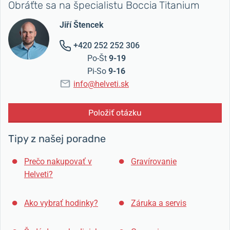
Obráťte sa na špecialistu Boccia Titanium
Jiří Štencek
+420 252 252 306
Po-Št
9-19
Pi-So
9-16
info@helveti.sk
Položiť otázku
Tipy z našej poradne
Prečo nakupovať v
Gravírovanie
Helveti?
Ako vybrať hodinky?
Záruka a servis