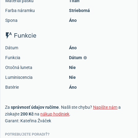
Materiál pásku
Titán
Farba náramku
Strieborná
Spona
Áno
Funkcie
Dátum
Áno
Funkcia
Dátum
Otočná luneta
Nie
Luminiscencia
Nie
Batérie
Áno
Za
správnosť údajov ručíme
. Našli ste chybu?
Napíšte nám
a
získajte
200 Kč
na
nákup hodiniek
.
Garant: Kateřina Žváček
POTREBUJETE PORADIŤ?