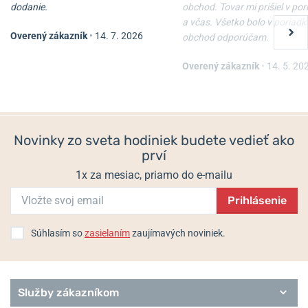
Populárne modelové rady Boccia Titanium
dodanie.
obchod. Tovar mi prišiel v po
Ceramic
a včas. Všetko bolo v poriadk
Overený zákazník
•
14. 7. 2026
Classic
obchod odporúčam.
Boccia Titanium 3273-14
Boccia Titanium 3324-01
Dress
Overený zákazník
•
14. 5. 20
Outside
Skladom
Skladom
Solar
98 €
89 €
Sport
Style
Superslim
Novinky zo sveta hodiniek budete vedieť ako
Trend
prví
Royce
1x za mesiac, priamo do e-mailu
Prihlásenie
Súhlasím so
zasielaním
zaujímavých noviniek.
Služby zákazníkom