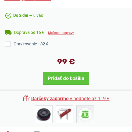
Do 2 dní
— u vás
Doprava od 16 €
Možnosti dopravy
Gravírovanie
- 32 €
99 €
Pridať do košíka
Darčeky zadarmo
v hodnote až 119 €