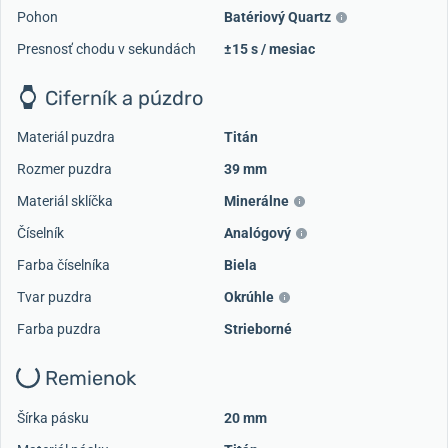
Pohon
Batériový Quartz
Presnosť chodu v sekundách
±15 s / mesiac
Ciferník a púzdro
Materiál puzdra
Titán
Rozmer puzdra
39 mm
Materiál sklíčka
Minerálne
Číselník
Analógový
Farba číselníka
Biela
Tvar puzdra
Okrúhle
Načítať ďalšie videá
Farba puzdra
Strieborné
Remienok
Šírka pásku
20 mm