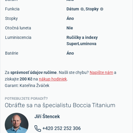
Funkcia
Dátum
,
Stopky
Stopky
Áno
Otočná luneta
Nie
Luminiscencia
Ručičky a indexy
SuperLuminova
Batérie
Áno
Za
správnosť údajov ručíme
. Našli ste chybu?
Napíšte nám
a
získajte
200 Kč
na
nákup hodiniek
.
Garant: Kateřina Žváček
POTREBUJETE PORADIŤ?
Obráťte sa na špecialistu Boccia Titanium
Jiří Štencek
+420 252 252 306