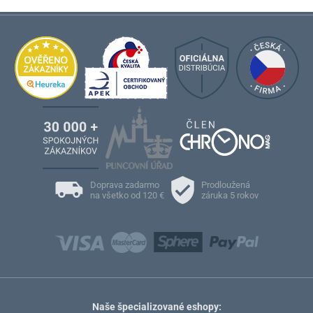
Doprava zadarmo
Prodloužená
na všetko od 120 €
záruka 5 rokov
Naše špecializované eshopy: