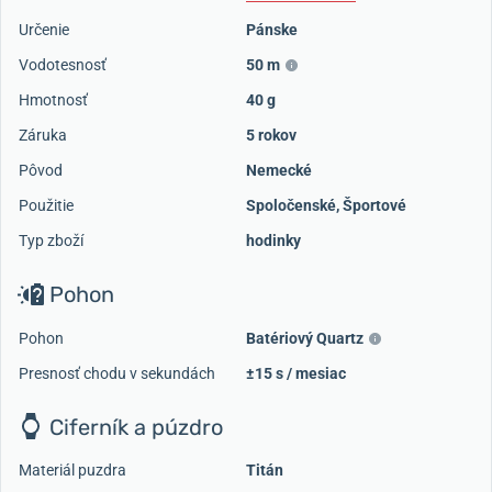
Určenie
Pánske
Vodotesnosť
50 m
Hmotnosť
40 g
Záruka
5 rokov
Pôvod
Nemecké
Použitie
Spoločenské
,
Športové
Typ zboží
hodinky
Pohon
Pohon
Batériový Quartz
Presnosť chodu v sekundách
±15 s / mesiac
Ciferník a púzdro
Materiál puzdra
Titán