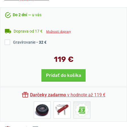
Do 2 dní
— u vás
Doprava od 17 €
Možnosti dopravy
Gravírovanie
- 32 €
119 €
Pridať do košíka
Darčeky zadarmo
v hodnote až 119 €