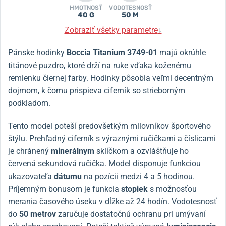
HMOTNOSŤ
VODOTESNOSŤ
40 G
50 M
Zobraziť všetky parametre
↓
Pánske hodinky
Boccia Titanium 3749-01
majú okrúhle
titánové puzdro, ktoré drží na ruke vďaka koženému
remienku čiernej farby.
Hodinky pôsobia veľmi decentným
dojmom, k čomu prispieva ciferník so strieborným
podkladom.
Tento model poteší predovšetkým milovníkov športového
štýlu.
Prehľadný ciferník s výraznými ručičkami a číslicami
je chránený
minerálnym
sklíčkom a ozvláštňuje ho
červená sekundová ručička.
Model disponuje funkciou
ukazovateľa
dátumu
na pozícii medzi 4 a 5 hodinou.
Príjemným bonusom je funkcia
stopiek
s možnosťou
merania časového úseku v dĺžke až 24 hodín.
Vodotesnosť
do
50 metrov
zaručuje dostatočnú ochranu pri umývaní