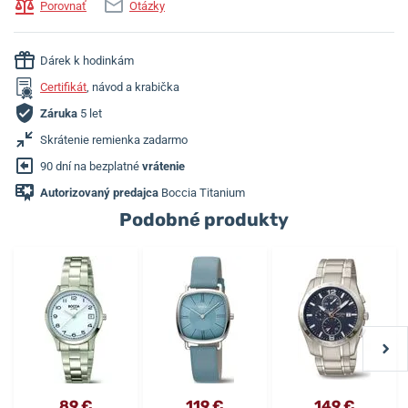
Porovnať
Otázky
Dárek k hodinkám
Certifikát
, návod a krabička
Záruka
5 let
Skrátenie remienka zadarmo
90 dní na bezplatné
vrátenie
Autorizovaný predajca
Boccia Titanium
Podobné produkty
89 €
119 €
149 €