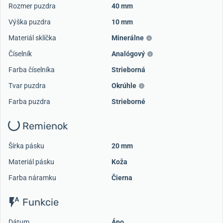
Rozmer puzdra
40 mm
Výška puzdra
10 mm
Materiál sklíčka
Minerálne
Číselník
Analógový
Farba číselníka
Strieborná
Tvar puzdra
Okrúhle
Farba puzdra
Strieborné
Remienok
Šírka pásku
20 mm
Materiál pásku
Koža
Farba náramku
Čierna
Funkcie
Dátum
Áno