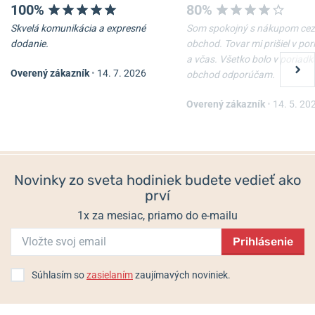
100%
80%
info@bocciatitanium.de
Skvelá komunikácia a expresné
Som spokojný s nákupom cez
Populárne modelové rady Boccia Titanium
dodanie.
obchod. Tovar mi prišiel v po
Ceramic
a včas. Všetko bolo v poriadk
Overený zákazník
•
14. 7. 2026
Classic
obchod odporúčam.
Boccia Titanium 3324-01
Boccia Titanium 3370-01
Dress
Overený zákazník
•
14. 5. 20
Outside
Solar
Skladom
Do 2 dní
Sport
89 €
119 €
Style
Superslim
Novinky zo sveta hodiniek budete vedieť ako
Trend
prví
Royce
1x za mesiac, priamo do e-mailu
Prihlásenie
Súhlasím so
zasielaním
zaujímavých noviniek.