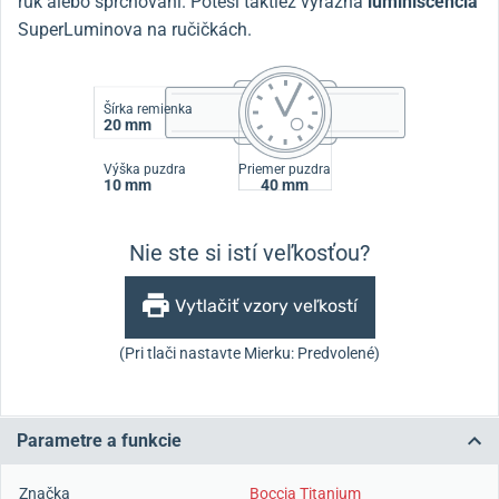
rúk alebo sprchovaní.
Poteší taktiež výrazná
luminiscencia
SuperLuminova na ručičkách.
Šírka remienka
20 mm
Výška puzdra
Priemer puzdra
10 mm
40 mm
Nie ste si istí veľkosťou?
Vytlačiť vzory veľkostí
(Pri tlači nastavte Mierku: Predvolené)
Parametre a funkcie
Značka
Boccia Titanium