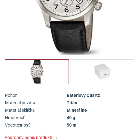
Pohon
Batériový Quartz
Materiál puzdra
Titán
Materiál sklíčka
Minerálne
Hmotnosť
40 g
Vodotesnosť
50 m
Podrobný popis produktu
↓