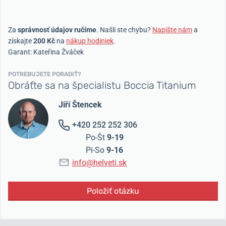
Za
správnosť údajov ručíme
. Našli ste chybu?
Napíšte nám
a
získajte
200 Kč
na
nákup hodiniek
.
Garant: Kateřina Žváček
POTREBUJETE PORADIŤ?
Obráťte sa na špecialistu Boccia Titanium
Jiří Štencek
+420 252 252 306
Po-Št
9-19
Pi-So
9-16
info@helveti.sk
Položiť otázku