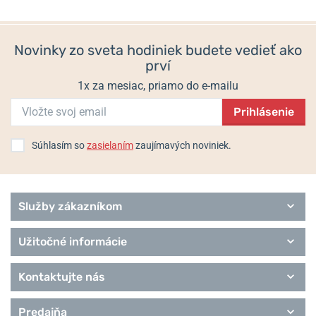
249 €
Sport
211,65 €
149 €
Style
Superslim
Novinky zo sveta hodiniek budete vedieť ako
Trend
prví
Royce
1x za mesiac, priamo do e-mailu
Prihlásenie
Súhlasím so
zasielaním
zaujímavých noviniek.
Služby zákazníkom
Užitočné informácie
Kontaktujte nás
Predajňa