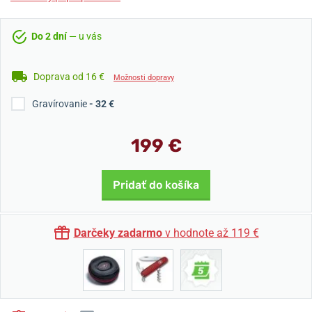
Do 2 dní
— u vás
Doprava od 16 €
Možnosti dopravy
Gravírovanie
- 32 €
199 €
Pridať do košíka
Darčeky zadarmo
v hodnote až 119 €