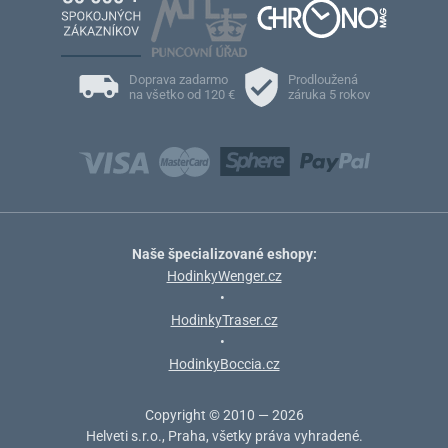
Doprava zadarmo
Prodloužená
na všetko od 120 €
záruka 5 rokov
Naše špecializované eshopy:
HodinkyWenger.cz
•
HodinkyTraser.cz
•
HodinkyBoccia.cz
Copyright © 2010 — 2026
Helveti s.r.o., Praha, všetky práva vyhradené.