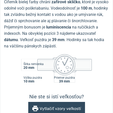
Ciferník bielej farby chráni
zafírové sklíčko
, ktoré je vysoko
odolné voči poškriabaniu. Vodeodolnosť je
100 m
, hodinky
tak zvládnu bežný kontakt s vodou ako je umývanie rúk,
dážď či sprchovanie ale aj plávanie či šnorchlovanie.
Príjemným bonusom je
luminiscencia
na ručičkách a
indexoch. Na obvyklej pozícii 3 nájdeme ukazovateľ
dátumu
. Veľkosť puzdra je
39 mm
. Hodinky sa tak hodia
na väčšinu pánskych zápästí.
Šírka remienka
20 mm
Výška puzdra
Priemer puzdra
10 mm
39 mm
Nie ste si istí veľkosťou?
Vytlačiť vzory veľkostí