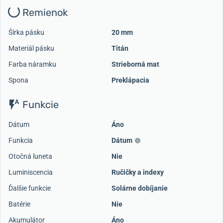
Remienok
Šírka pásku
20 mm
Materiál pásku
Titán
Farba náramku
Strieborná mat
Spona
Preklápacia
Funkcie
Dátum
Áno
Funkcia
Dátum
Otočná luneta
Nie
Luminiscencia
Ručičky a indexy
Ďalšie funkcie
Solárne dobíjanie
Batérie
Nie
Akumulátor
Áno