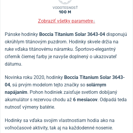
VODOTESNOSŤ
100 M
Zobraziť všetky parametre
↓
Pánske hodinky
Boccia Titanium Solar 3643-04
disponujú
okrúhlym titánovým puzdrom. Hodinky skvele držia na
ruke vďaka titánovému náramku. Športovo-elegantný
ciferník čiernej farby je navyše doplnený o ukazovateľ
dátumu.
Novinka roku 2020, hodinky
Boccia Titanium Solar 3643-
04
, sú prvým modelom tejto značky so
solárnym
napájaním
. Pohon hodiniek zaisťuje svetlom dobíjaný
akumulátor s rezervou chodu až
6 mesiacov
. Odpadá teda
nutnosť výmeny batérie.
Hodinky sa vďaka svojim vlastnostiam hodia ako na
voľnočasové aktivity, tak aj na každodenné nosenie.