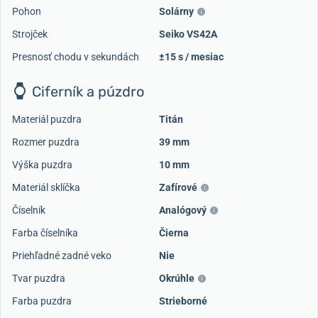
Pohon
Solárny
Strojček
Seiko VS42A
Presnosť chodu v sekundách
±15 s / mesiac
Ciferník a púzdro
Materiál puzdra
Titán
Rozmer puzdra
39 mm
Výška puzdra
10 mm
Materiál sklíčka
Zafírové
Číselník
Analógový
Farba číselníka
Čierna
Priehľadné zadné veko
Nie
Tvar puzdra
Okrúhle
Farba puzdra
Strieborné