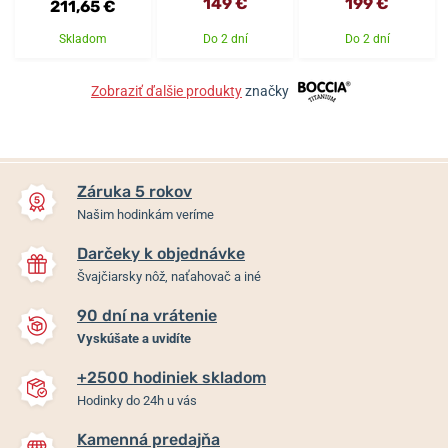
149 €
199 €
211,65 €
Skladom
Do 2 dní
Do 2 dní
Zobraziť ďalšie produkty
značky
Záruka 5 rokov
Našim hodinkám veríme
Darčeky k objednávke
Švajčiarsky nôž, naťahovač a iné
90 dní na vrátenie
Vyskúšate a uvidíte
+2500 hodiniek skladom
Hodinky do 24h u vás
Kamenná predajňa