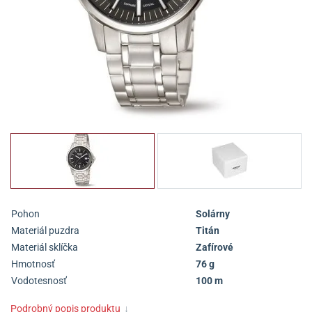
Pohon
Solárny
Materiál puzdra
Titán
Materiál sklíčka
Zafírové
Hmotnosť
76 g
Vodotesnosť
100 m
Podrobný popis produktu
↓