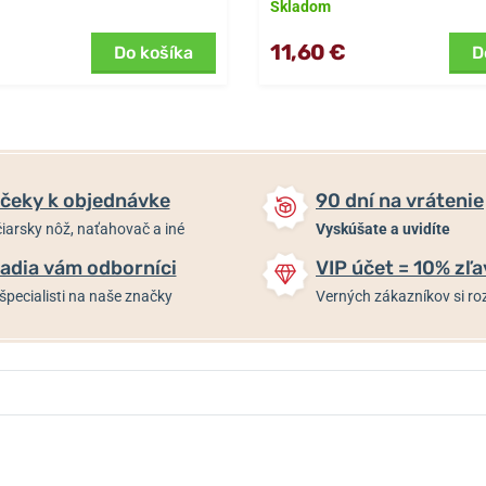
Skladom
11,60 €
Do košíka
D
čeky k objednávke
90 dní na vrátenie
iarsky nôž, naťahovač a iné
Vyskúšate a uvidíte
adia vám odborníci
VIP účet = 10% zľa
špecialisti na naše značky
Verných zákazníkov si 