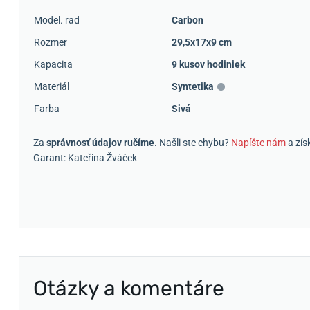
Model. rad
Carbon
Rozmer
29,5x17x9 cm
Kapacita
9 kusov hodiniek
Materiál
Syntetika
Farba
Sivá
Za
správnosť údajov ručíme
. Našli ste chybu?
Napíšte nám
a zís
Garant: Kateřina Žváček
Otázky a komentáre