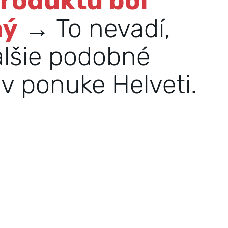
produktu bol
ný
→ To nevadí,
alšie podobné
v ponuke Helveti.