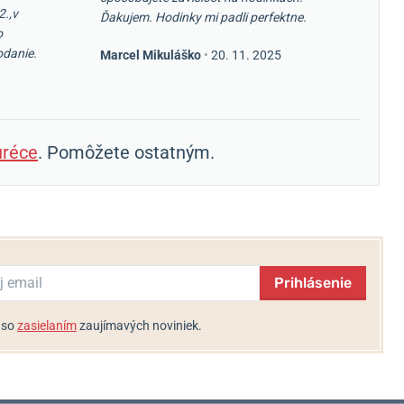
2.,v
Ďakujem. Hodinky mi padli perfektne.
o
odanie.
Marcel Mikuláško
•
20. 11. 2025
réce
. Pomôžete ostatným.
Prihlásenie
 so
zasielaním
zaujímavých noviniek.