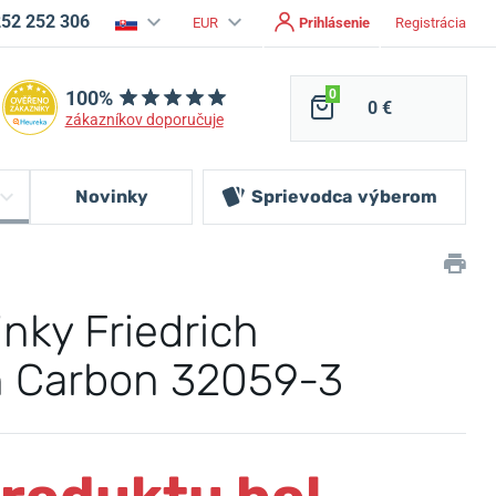
252 252 306
EUR
Prihlásenie
Registrácia
100%
0
0 €
zákazníkov doporučuje
Novinky
Sprievodca
výberom
nky Friedrich
 Carbon 32059-3