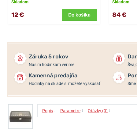
Skladom
Skladom
12 €
84 €
Do košíka
Záruka 5 rokov
Dar
Našim hodinkám veríme
Švajč
Kamenná predajňa
Por
Hodinky na sklade si môžete vyskúšať
Sme 
↓
↓
↓
Popis
Parametre
Otázky (0)