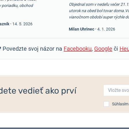
Objednal som v nedeľu večer 21.1
v poriadku, obchod
utorok na obed bol tovar doma.V
vianočnom období super rýchle d
azník
•
14. 5. 2026
Milan Uhrinec
•
4. 1. 2026
?
Povedzte svoj názor na
Facebooku
,
Google
či
Heu
ete vedieť ako prví
Súhlasím