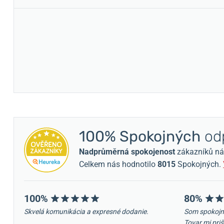
100% Spokojných
odp
Nadprůměrná spokojenost
zákazníků nám 
Celkem nás hodnotilo
8015
Spokojných.
100%
80%
Skvelá komunikácia a expresné dodanie.
Som spokojn
Tovar mi priš