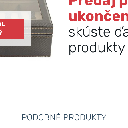
Predaj 
ukonče
OL
skúste ď
Ý
produkty 
PODOBNÉ PRODUKTY