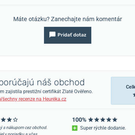
Máte otázku? Zanechajte nám komentár
Pridať dotaz
orúčajú náš obchod
Cel
zajistila prestižní certifikát Zlaté Ověřeno.
Všechny recenze na Heuréka.cz
100%
ý s nákupom cez obchod.
Super rýchle dodanie.
iel v poriadku a včas.