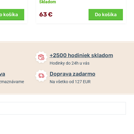
Skladom
63 €
o košíka
Do košíka
+2500 hodiniek skladom
Hodinky do 24h u vás
va
Doprava zadarmo
rozmaznávame
Na všetko od 127 EUR