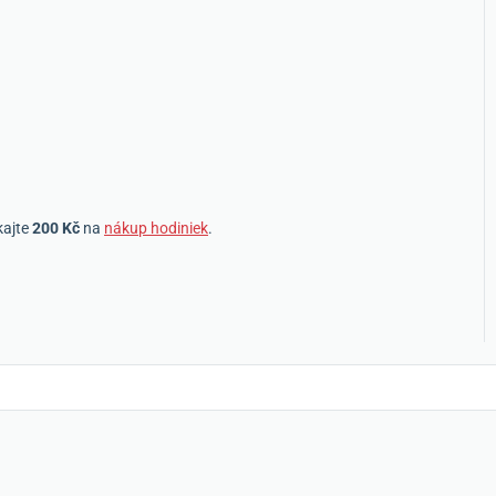
kajte
200 Kč
na
nákup hodiniek
.