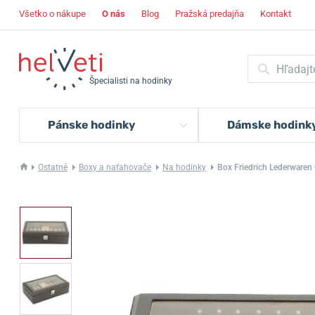
Všetko o nákupe
O nás
Blog
Pražská predajňa
Kontakt
Špecialisti na hodinky
Pánske hodinky
Dámske hodink
Ostatné
Boxy a naťahovače
Na hodinky
Box Friedrich Lederware