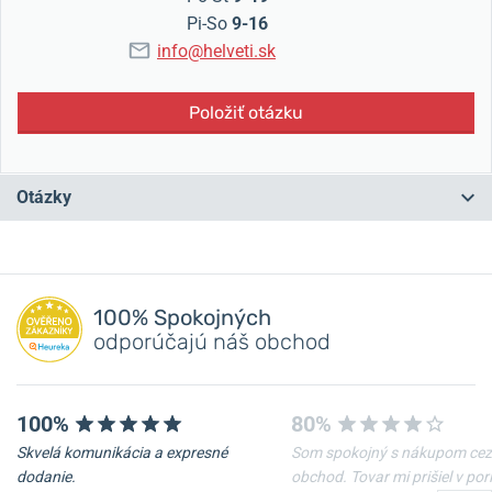
Pi-So
9-16
info@helveti.sk
Položiť otázku
Otázky
Máte otázku? Zanechajte nám komentár
100% Spokojných
Pridať dotaz
odporúčajú náš obchod
100%
80%
Skvelá komunikácia a expresné
Som spokojný s nákupom cez
dodanie.
obchod. Tovar mi prišiel v po