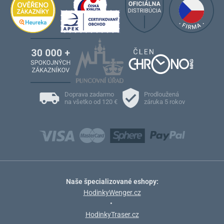
Doprava zadarmo
Prodloužená
na všetko od 120 €
záruka 5 rokov
Naše špecializované eshopy:
HodinkyWenger.cz
•
HodinkyTraser.cz