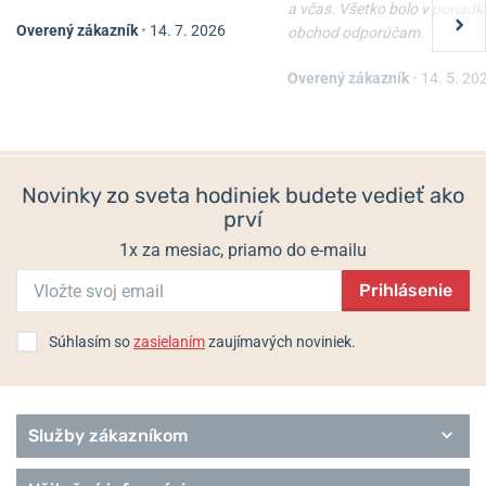
a včas. Všetko bolo v poriadk
Overený zákazník
•
14. 7. 2026
obchod odporúčam.
Overený zákazník
•
14. 5. 20
Novinky zo sveta hodiniek budete vedieť ako
prví
1x za mesiac, priamo do e-mailu
Prihlásenie
Súhlasím so
zasielaním
zaujímavých noviniek.
Služby zákazníkom