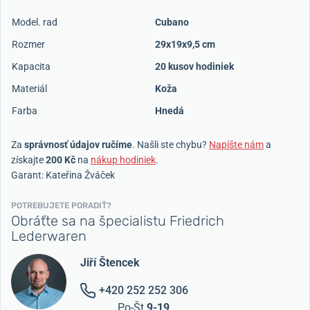
Model. rad
Cubano
Rozmer
29x19x9,5 cm
Kapacita
20 kusov hodiniek
Materiál
Koža
Farba
Hnedá
Za
správnosť údajov ručíme
. Našli ste chybu?
Napíšte nám
a
získajte
200 Kč
na
nákup hodiniek
.
Garant: Kateřina Žváček
POTREBUJETE PORADIŤ?
Obráťte sa na špecialistu Friedrich
Lederwaren
Jiří Štencek
+420 252 252 306
Po-Št
9-19