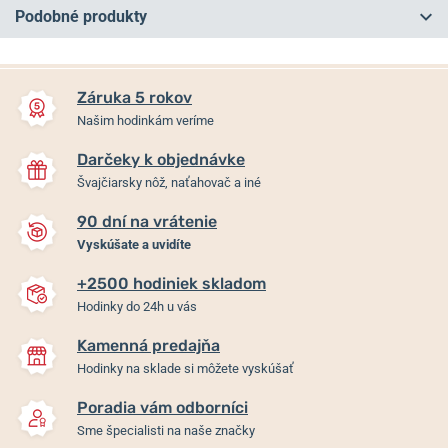
Podobné produkty
NA PREDAJNI
NA PREDAJNI
Záruka 5 rokov
Našim hodinkám veríme
Darčeky k objednávke
Švajčiarsky nôž, naťahovač a iné
90 dní na vrátenie
Vyskúšate a uvidíte
+2500 hodiniek skladom
Puzdro hodiniek Helveti
Kožené cestovné puzdro
Hodinky do 24h u vás
Donut
Helveti
Kamenná predajňa
Skladom
Skladom
Hodinky na sklade si môžete vyskúšať
12 €
84 €
Poradia vám odborníci
Sme špecialisti na naše značky