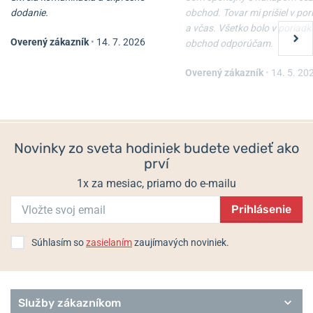
dodanie.
obchod. Tovar mi prišiel v po
a včas. Všetko bolo v poriadk
Overený zákazník
•
14. 7. 2026
obchod odporúčam.
Overený zákazník
•
14. 5. 20
Novinky zo sveta hodiniek budete vedieť ako
prví
1x za mesiac, priamo do e-mailu
Prihlásenie
Súhlasím so
zasielaním
zaujímavých noviniek.
Služby zákazníkom