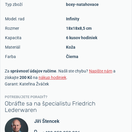
Typ zboží
boxy-natahovace
Model. rad
Infinity
Rozmer
18x18x8,5 cm
Kapacita
6 kusov hodiniek
Materiál
Koža
Farba
Čierna
Za
správnosť údajov ručíme
. Našli ste chybu?
Napíšte nám
a
získajte
200 Kč
na
nákup hodiniek
.
Garant: Kateřina Žváček
POTREBUJETE PORADIŤ?
Obráťte sa na špecialistu Friedrich
Lederwaren
Jiří Štencek