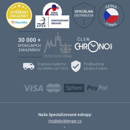
Doprava zadarmo
Prodloužená
na všetko od 120 €
záruka 5 rokov
Naše špecializované eshopy:
HodinkyWenger.cz
•