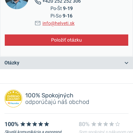
+420 252 252 306
Po-Št
9-19
Pi-So
9-16
info@helveti.sk
Položiť otázku
Otázky
Máte otázku? Zanechajte nám komentár
100% Spokojných
Pridať dotaz
odporúčajú náš obchod
100%
80%
Skvelá komunikácia a expresné
Som spokojný s nákupom cez