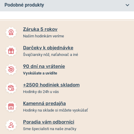
Podobné produkty
NA PREDAJNI
NA PREDAJNI
Záruka 5 rokov
Našim hodinkám veríme
Darčeky k objednávke
Švajčiarsky nôž, naťahovač a iné
90 dní na vrátenie
Vyskúšate a uvidíte
+2500 hodiniek skladom
Puzdro hodiniek Helveti
Kožené cestovné puzdro
Hodinky do 24h u vás
Donut
Helveti
Kamenná predajňa
Skladom
Skladom
Hodinky na sklade si môžete vyskúšať
12 €
84 €
Poradia vám odborníci
Sme špecialisti na naše značky