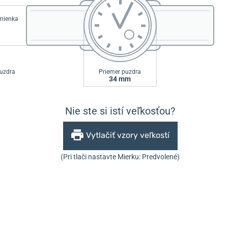
emienka
uzdra
Priemer puzdra
34 mm
Nie ste si istí veľkosťou?
Vytlačiť vzory veľkostí
(Pri tlači nastavte Mierku: Predvolené)