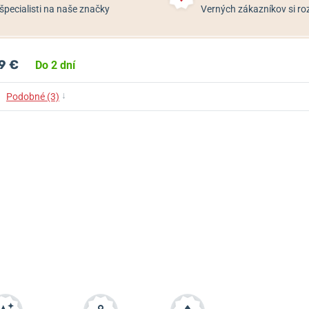
špecialisti na naše značky
Verných zákazníkov si 
9 €
Do 2 dní
↓
Podobné (3)