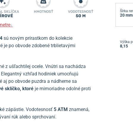
Šírka r
ÁL SKLÍČKA
HMOTNOSŤ
VODOTESNOSŤ
20 mm
ÍROVÉ
50 M
metre
↓
/4
sú novým prírastkom do kolekcie
Výška p
é je po obvode zdobené trblietavými
8,15
né z ušľachtilej ocele. Vnútri sa nachádza
. Elegantný vzhľad hodiniek umocňujú
é aj po obvode puzdra a nádherne sa
vé sklíčko, ktoré
je mimoriadne odolné proti
é zápästie. Vodotesnosť
5 ATM
znamená,
ývaní rúk alebo sprchovaní.