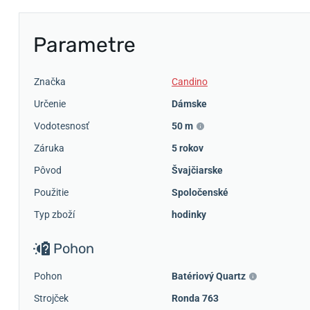
Parametre
Značka
Candino
Určenie
Dámske
Vodotesnosť
50 m
Záruka
5 rokov
Pôvod
Švajčiarske
Použitie
Spoločenské
Typ zboží
hodinky
Pohon
Pohon
Batériový Quartz
Strojček
Ronda 763