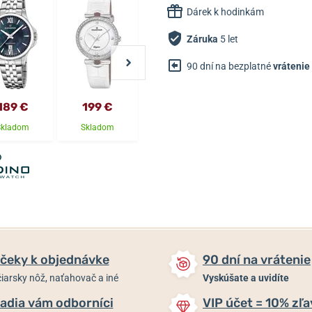
Dárek k hodinkám
Záruka
5 let
90 dní na bezplatné
vrátenie
189 €
199 €
249 €
249 €
Skladom
Skladom
Skladom
Skladom
čeky k objednávke
90 dní na vrátenie
iarsky nôž, naťahovač a iné
Vyskúšate a uvidíte
adia vám odborníci
VIP účet = 10% zľa