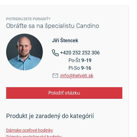
POTREBUJETE PORADIŤ?
Obráťte sa na špecialistu Candino
Jiří Štencek
+420 252 252 306
Po-Št
9-19
Pi-So
9-16
info@helveti.sk
Položiť otázku
Produkt je zaradený do kategórií
Dámske oceľové hodinky