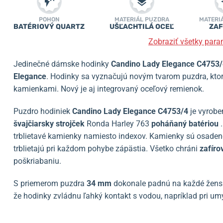
POHON
MATERIÁL PUZDRA
MATERI
BATÉRIOVÝ QUARTZ
UŠĽACHTILÁ OCEĽ
ZAF
Zobraziť všetky para
Jedinečné dámske hodinky
Candino Lady Elegance C4753
Elegance
. Hodinky sa vyznačujú novým tvarom puzdra, ktor
kamienkami. Nový je aj integrovaný oceľový remienok.
Puzdro hodiniek
Candino Lady Elegance C4753/4
je vyrobe
švajčiarsky strojček
Ronda Harley 763
poháňaný batériou
trblietavé kamienky namiesto indexov. Kamienky sú osaden
trblietajú pri každom pohybe zápästia. Všetko chráni
zafíro
poškriabaniu.
S priemerom puzdra
34 mm
dokonale padnú na každé žensk
že hodinky zvládnu ľahký kontakt s vodou, napríklad pri um