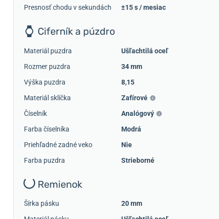
Presnosť chodu v sekundách
±15 s / mesiac
Ciferník a púzdro
Materiál puzdra
Ušľachtilá oceľ
Rozmer puzdra
34 mm
Výška puzdra
8,15
Materiál sklíčka
Zafírové
Číselník
Analógový
Farba číselníka
Modrá
Priehľadné zadné veko
Nie
Farba puzdra
Strieborné
Remienok
Šírka pásku
20 mm