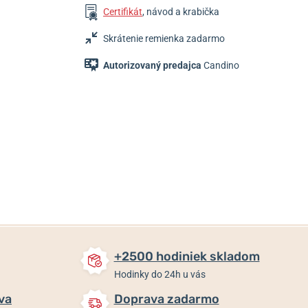
Certifikát
, návod a krabička
Skrátenie remienka zadarmo
Autorizovaný predajca
Candino
199 €
199 €
199 €
169,15 €
Skladom
Skladom
Skladom
+2500 hodiniek skladom
Hodinky do 24h u vás
va
Doprava zadarmo