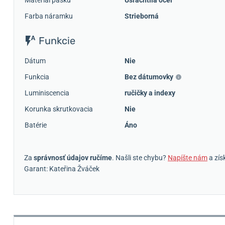
Materiál pásku
Ušľachtilá oceľ
Farba náramku
Strieborná
Funkcie
Dátum
Nie
Funkcia
Bez dátumovky
Luminiscencia
ručičky a indexy
Korunka skrutkovacia
Nie
Batérie
Áno
Za
správnosť údajov ručíme
. Našli ste chybu?
Napíšte nám
a zís
Garant: Kateřina Žváček