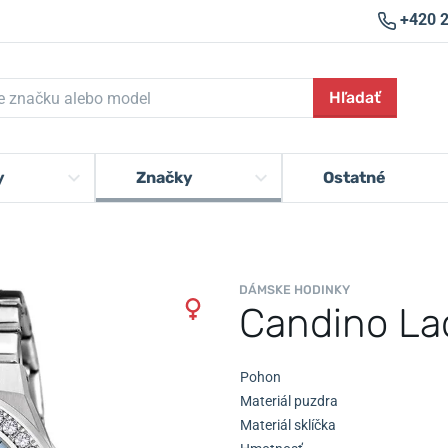
+420 
Hľadať
y
Značky
Ostatné
DÁMSKE HODINKY
Candino La
Pohon
Materiál puzdra
Materiál sklíčka