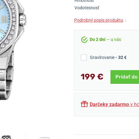
Hmotnosť
Vodotesnosť
Podrobný popis produktu
↓
Do 2 dní
— u vás
Gravírovanie
- 32 €
199 €
Pridať do
Darčeky zadarmo
v ho