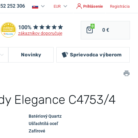
252 252 306
EUR
Prihlásenie
Registrácia
100%
0
0 €
zákazníkov doporučuje
Novinky
Sprievodca
výberom
dy Elegance C4753/4
Batériový Quartz
Ušľachtilá oceľ
Zafírové