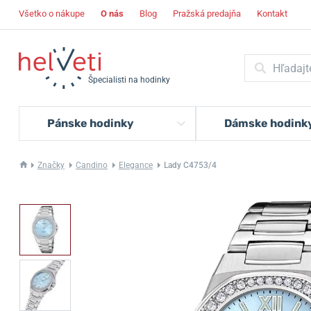
Všetko o nákupe
O nás
Blog
Pražská predajňa
Kontakt
Špecialisti na hodinky
Pánske hodinky
Dámske hodink
Značky
Candino
Elegance
Lady C4753/4