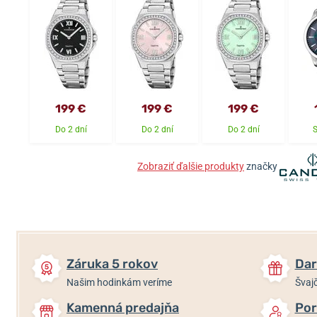
199 €
199 €
199 €
Do 2 dní
Do 2 dní
Do 2 dní
Zobraziť ďalšie produkty
značky
Záruka 5 rokov
Dar
Našim hodinkám veríme
Švajč
Kamenná predajňa
Por