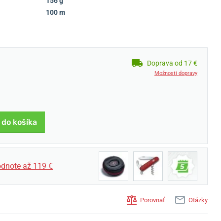
156 g
100 m
Doprava od 17 €
Možnosti dopravy
 do košíka
dnote až 119 €
Porovnať
Otázky