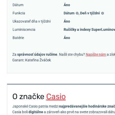
Dátum
Áno
Funkcia
Dátum
,
Deň v týždni
Ukazovateľ dňa v týždni
Áno
Luminiscencia
Ručičky a indexy SuperLumino
Batérie
Áno
Za
správnosť údajov ručíme
. Našli ste chybu?
Napíšte nám
a zís
Garant: Kateřina Žváček
O značke
Casio
Japonské Casio patria medzi
najpredávanejšie hodinárske znač
Casia boli
digitálne
a zároveň ako prvé na svete zobrazovali dátu