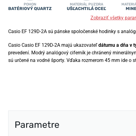
POHON
MATERIÁL PUZDRA
MATERI
BATÉRIOVÝ QUARTZ
UŠĽACHTILÁ OCEĽ
MIN
Zobraziť všetky para
Casio EF 129D-2A sú pánske spoločenské hodinky s analóg
Casio Casio EF 129D-2A majú ukazovateľ
dátumu a dňa v t
prevedení. Modrý analógový ciferník je chránený mineráln
sú určené na vodné športy. Vďaka rozmerom 45 mm ide o st
Parametre