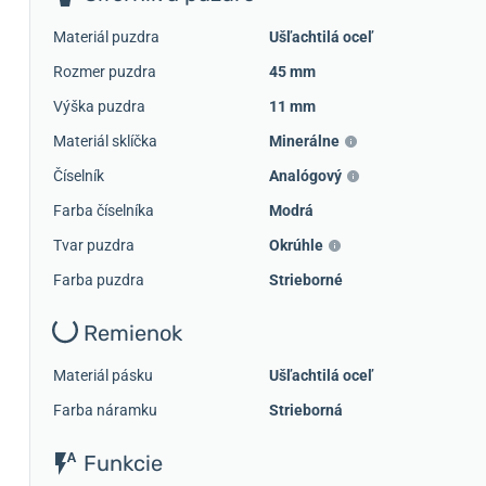
Materiál puzdra
Ušľachtilá oceľ
Rozmer puzdra
45 mm
Výška puzdra
11 mm
Materiál sklíčka
Minerálne
Číselník
Analógový
Farba číselníka
Modrá
Tvar puzdra
Okrúhle
Farba puzdra
Strieborné
Remienok
Materiál pásku
Ušľachtilá oceľ
Farba náramku
Strieborná
Funkcie