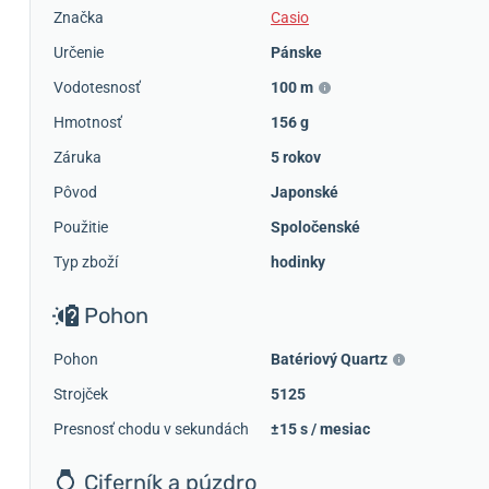
Značka
Casio
Určenie
Pánske
Vodotesnosť
100 m
Hmotnosť
156 g
Záruka
5 rokov
Pôvod
Japonské
Použitie
Spoločenské
Typ zboží
hodinky
Pohon
Pohon
Batériový Quartz
Strojček
5125
Presnosť chodu v sekundách
±15 s / mesiac
Ciferník a púzdro