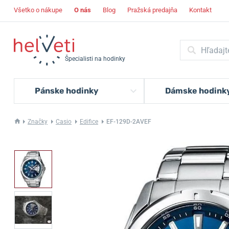
Všetko o nákupe
O nás
Blog
Pražská predajňa
Kontakt
Špecialisti na hodinky
Pánske hodinky
Dámske hodink
Značky
Casio
Edifice
EF-129D-2AVEF