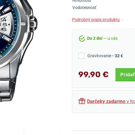
Hmotnosť
Vodotesnosť
Podrobný popis produktu
↓
Do 2 dní
— u vás
Gravírovanie
- 32 €
99,90 €
Pridať
Darčeky zadarmo
v ho