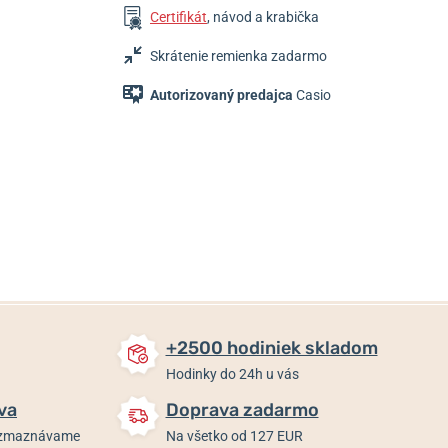
Certifikát
, návod a krabička
Skrátenie remienka zadarmo
Autorizovaný predajca
Casio
475 €
309 €
309 €
Skladom
Skladom
Skladom
+2500 hodiniek skladom
Hodinky do 24h u vás
va
Doprava zadarmo
rozmaznávame
Na všetko od 127 EUR