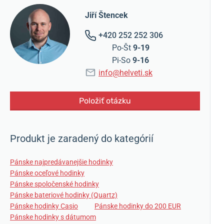
Jiří Štencek
+420 252 252 306
Po-Št
9-19
Pi-So
9-16
info@helveti.sk
Položiť otázku
Produkt je zaradený do kategórií
Pánske najpredávanejšie hodinky
Pánske oceľové hodinky
Pánske spoločenské hodinky
Pánske bateriové hodinky (Quartz)
Pánske hodinky Casio
Pánske hodinky do 200 EUR
Pánske hodinky s dátumom