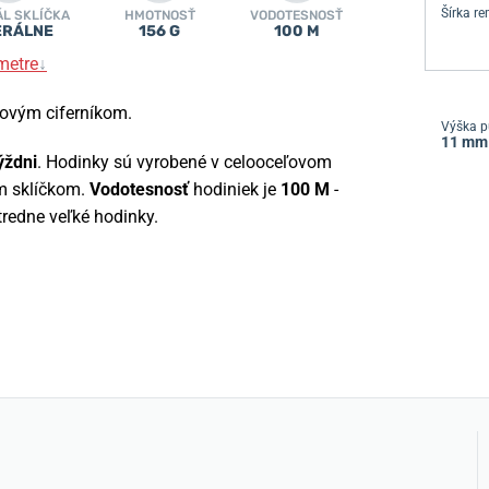
Šírka r
ÁL SKLÍČKA
HMOTNOSŤ
VODOTESNOSŤ
ERÁLNE
156 G
100 M
metre
↓
ovým ciferníkom.
Výška p
11 mm
ýždni
. Hodinky sú vyrobené v celooceľovom
ym sklíčkom.
Vodotesnosť
hodiniek je
100 M
-
redne veľké hodinky.