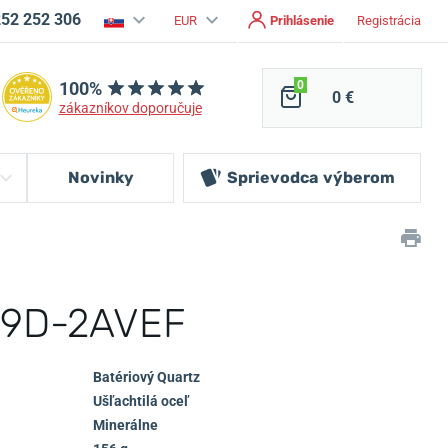
252 252 306
EUR
Prihlásenie
Registrácia
100%
0
0 €
zákazníkov doporučuje
Novinky
Sprievodca
výberom
29D-2AVEF
Batériový Quartz
Ušľachtilá oceľ
Minerálne