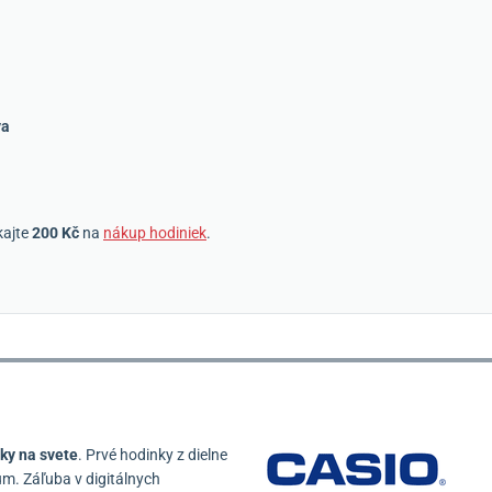
va
kajte
200 Kč
na
nákup hodiniek
.
ky na svete
. Prvé hodinky z dielne
m. Záľuba v digitálnych