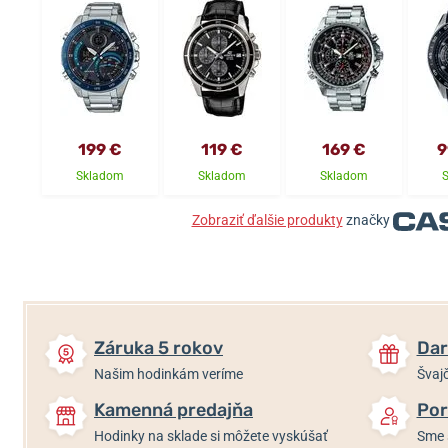
199 €
119 €
169 €
9
Skladom
Skladom
Skladom
Zobraziť ďalšie produkty
značky
Záruka 5 rokov
Dar
Našim hodinkám veríme
Švajč
Kamenná predajňa
Por
Hodinky na sklade si môžete vyskúšať
Sme 