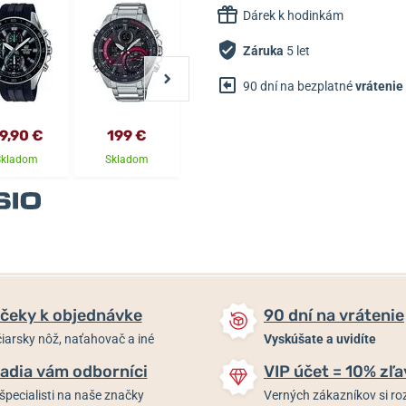
Dárek k hodinkám
Záruka
5 let
90 dní na bezplatné
vrátenie
9,90 €
199 €
179 €
103 €
Skladom
Skladom
Skladom
Skladom
čeky k objednávke
90 dní na vrátenie
iarsky nôž, naťahovač a iné
Vyskúšate a uvidíte
adia vám odborníci
VIP účet = 10% zľa
špecialisti na naše značky
Verných zákazníkov si 